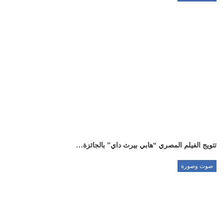
تتويج الفيلم المصري “هابي بيرث داي” بالجائزة…
صوت وصورة