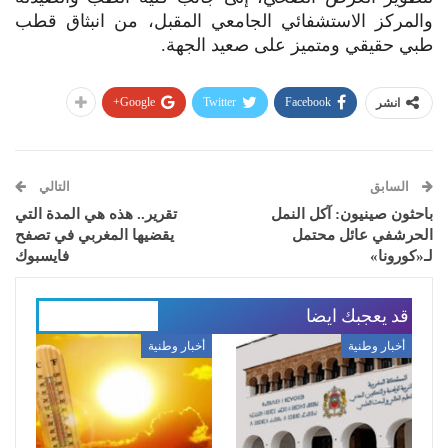
والمركز الاستشفائي الجامعي المقبل، من انبثاق قطب
طبي حقيقي ومتميز على صعيد الجهة.
Google+
Twitter
Facebook
انشر
السابق
التالي
باحثون صينيون: آكل النمل
تقرير.. هذه هي المدة التي
الحرشفي عائل محتمل
يقضيها المغربي في تصفح
لـ«كورونا»
فايسبوك
قد يعجبك ايضا
المزيد عن المؤلف
أخبار وطنية
أخبار وطنية