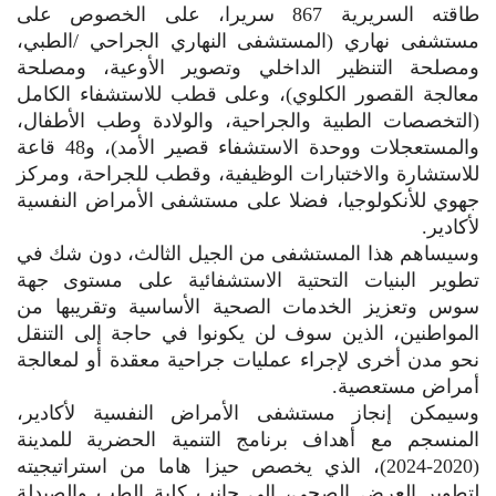
طاقته السريرية 867 سريرا، على الخصوص على
مستشفى نهاري (المستشفى النهاري الجراحي /الطبي،
ومصلحة التنظير الداخلي وتصوير الأوعية، ومصلحة
معالجة القصور الكلوي)، وعلى قطب للاستشفاء الكامل
(التخصصات الطبية والجراحية، والولادة وطب الأطفال،
والمستعجلات ووحدة الاستشفاء قصير الأمد)، و48 قاعة
للاستشارة والاختبارات الوظيفية، وقطب للجراحة، ومركز
جهوي للأنكولوجيا، فضلا على مستشفى الأمراض النفسية
لأكادير.
وسيساهم هذا المستشفى من الجيل الثالث، دون شك في
تطوير البنيات التحتية الاستشفائية على مستوى جهة
سوس وتعزيز الخدمات الصحية الأساسية وتقريبها من
المواطنين، الذين سوف لن يكونوا في حاجة إلى التنقل
نحو مدن أخرى لإجراء عمليات جراحية معقدة أو لمعالجة
أمراض مستعصية.
وسيمكن إنجاز مستشفى الأمراض النفسية لأكادير،
المنسجم مع أهداف برنامج التنمية الحضرية للمدينة
(2020-2024)، الذي يخصص حيزا هاما من استراتيجيته
لتطوير العرض الصحي، إلى جانب كلية الطب والصيدلة