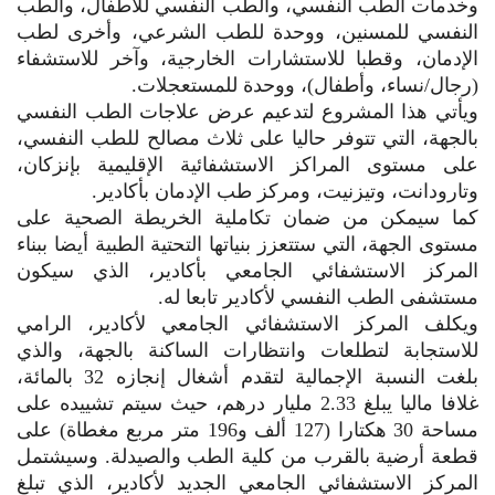
وخدمات الطب النفسي، والطب النفسي للأطفال، والطب
النفسي للمسنين، ووحدة للطب الشرعي، وأخرى لطب
الإدمان، وقطبا للاستشارات الخارجية، وآخر للاستشفاء
(رجال/نساء، وأطفال)، ووحدة للمستعجلات.
ويأتي هذا المشروع لتدعيم عرض علاجات الطب النفسي
بالجهة، التي تتوفر حاليا على ثلاث مصالح للطب النفسي،
على مستوى المراكز الاستشفائية الإقليمية بإنزكان،
وتارودانت، وتيزنيت، ومركز طب الإدمان بأكادير.
كما سيمكن من ضمان تكاملية الخريطة الصحية على
مستوى الجهة، التي ستتعزز بنياتها التحتية الطبية أيضا ببناء
المركز الاستشفائي الجامعي بأكادير، الذي سيكون
مستشفى الطب النفسي لأكادير تابعا له.
ويكلف المركز الاستشفائي الجامعي لأكادير، الرامي
للاستجابة لتطلعات وانتظارات الساكنة بالجهة، والذي
بلغت النسبة الإجمالية لتقدم أشغال إنجازه 32 بالمائة،
غلافا ماليا يبلغ 2.33 مليار درهم، حيث سيتم تشييده على
مساحة 30 هكتارا (127 ألف و196 متر مربع مغطاة) على
قطعة أرضية بالقرب من كلية الطب والصيدلة. وسيشتمل
المركز الاستشفائي الجامعي الجديد لأكادير، الذي تبلغ