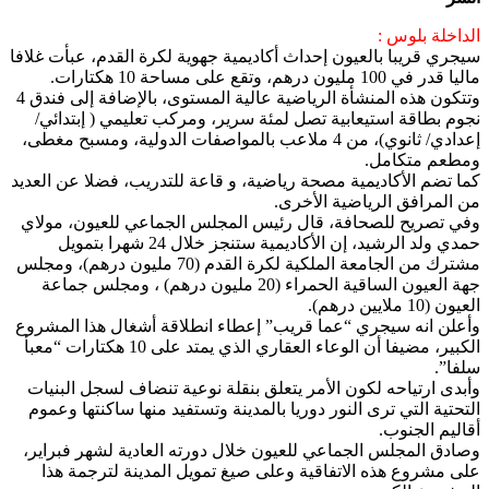
الداخلة بلوس :
سيجري قريبا بالعيون إحداث أكاديمية جهوية لكرة القدم، عبأت غلافا
ماليا قدر في 100 مليون درهم، وتقع على مساحة 10 هكتارات.
وتتكون هذه المنشأة الرياضية عالية المستوى، بالإضافة إلى فندق 4
نجوم بطاقة استيعابية تصل لمئة سرير، ومركب تعليمي ( إبتدائي/
إعدادي/ ثانوي)، من 4 ملاعب بالمواصفات الدولية، ومسبح مغطى،
ومطعم متكامل.
كما تضم الأكاديمية مصحة رياضية، و قاعة للتدريب، فضلا عن العديد
من المرافق الرياضية الأخرى.
وفي تصريح للصحافة، قال رئيس المجلس الجماعي للعيون، مولاي
حمدي ولد الرشيد، إن الأكاديمية ستنجز خلال 24 شهرا بتمويل
مشترك من الجامعة الملكية لكرة القدم (70 مليون درهم)، ومجلس
جهة العيون الساقية الحمراء (20 مليون درهم) ، ومجلس جماعة
العيون (10 ملايين درهم).
وأعلن انه سيجري “عما قريب” إعطاء انطلاقة أشغال هذا المشروع
الكبير، مضيفا أن الوعاء العقاري الذي يمتد على 10 هكتارات “معبأ
سلفا”.
وأبدى ارتياحه لكون الأمر يتعلق بنقلة نوعية تنضاف لسجل البنيات
التحتية التي ترى النور دوريا بالمدينة وتستفيد منها ساكنتها وعموم
أقاليم الجنوب.
وصادق المجلس الجماعي للعيون خلال دورته العادية لشهر فبراير،
على مشروع هذه الاتفاقية وعلى صيغ تمويل المدينة لترجمة هذا