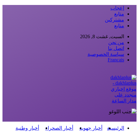
إعجاب
متابع
مشتركين
متابع
السبت, غشت 8, 2026
من نحن
اتصل بنا
سياسة الخصوصية
Français
dakhlaplus -
موقع اخباري
متجدد على
مدار الساعة
الرئيسية
أخبار جهوية
أخبار الصحراء
أخبار وطنية