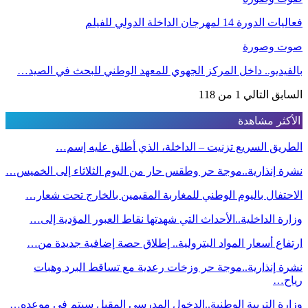
فعاليات الدورة 14 لمهرجان الداخلة الدولي للفيلم
صوت وصورة
بالفيديو.. داخل المركز الجهوي للمعهد الوطني للبحث في الصيد…
السابق
التالي
1 من 118
الأكثر مشاهدة
الطريق السريع تزنيت – الداخلة، الذي أطلق عليه إسم…
نشرة إنذارية..موجة حر وطقس حار من اليوم الثلاثاء إلى الخميس…
الاحتفال باليوم الوطني للمغاربة المقيمين بالخارج تحت شعار…
وزارة الداخلية..الأحداث التي شهدتها نقاط العبور المؤدية إلى…
ارتفاع أسعار المواد البترولية.. إطلاق حصة إضافية جديدة من…
نشرة إنذارية..موجة حر وزخات رعدية مع تساقط البرد وهبات
رياح…
وزارة التربية الوطنية..الدخول المدرسي المقبل سیتم في موعده…