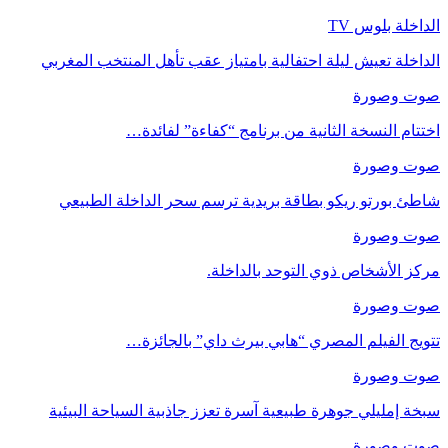
الداخلة بلوس TV
الداخلة تعيش ليلة احتفالية بامتياز عقب تأهل المنتخب المغربي
صوت وصورة
اختتام النسخة الثانية من برنامج “كفاءة” لفائدة…
صوت وصورة
شاطئ بورتو ريكو بطاقة بريدية ترسم سحر الداخلة الطبيعي
صوت وصورة
مركز الأشخاص ذوي التوحد بالداخلة.
صوت وصورة
تتويج الفيلم المصري “هابي بيرث داي” بالجائزة…
صوت وصورة
سبخة إمليلي جوهرة طبيعية آسرة تعزز جاذبية السياحة البيئية
صوت وصورة