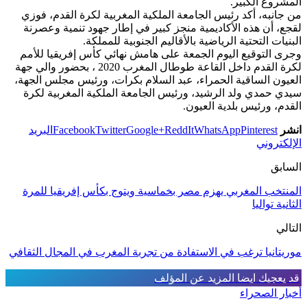
المشروع الكبير.
من جانبه، أكد رئيس الجامعة الملكية المغربية لكرة القدم، فوزي
لقجع، أن هذه الأكاديمية منجز كبير في إطار جهود تنمية وعصرنة
البنيات التحتية الرياضية بالأقاليم الجنوبية للمملكة.
وجرى التوقيع اليوم الجمعة على هامش نهائي كأس إفريقيا للأمم
لكرة القدم داخل القاعة طوطال المغرب 2020 ، بحضور والي جهة
العيون الساقية الحمراء، عبد السلام بكرات، ورئيس مجلس الجهة،
سيدي حمدي ولد الرشيد، ورئيس الجامعة الملكية المغربية لكرة
القدم، ورئيس بلدية العيون.
انشر
Pinterest
WhatsApp
ReddIt
Google+
Twitter
Facebook
البريد
الإلكتروني
السابق
المنتخب المغربي يهزم مصر بخماسية ويتوج بكأس إفريقيا للمرة
الثانية تواليا
التالي
موريتانيا ترغب في الاستفادة من تجربة المغرب في المجال الثقافي
قد يعجبك ايضا
المزيد عن المؤلف
أخبار الصحراء