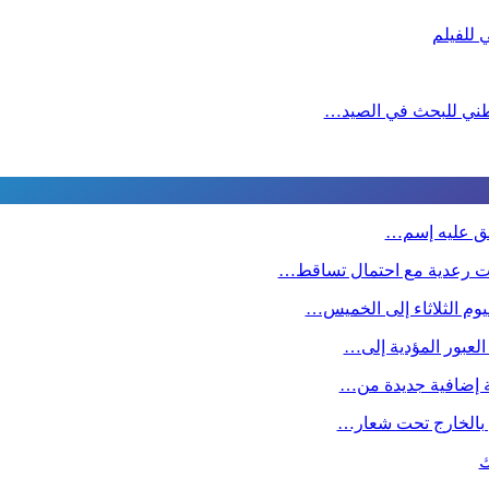
لوطني للبحث في الصيد…
طلق عليه إسم…
ت رعدية مع احتمال تساقط…
وم الثلاثاء إلى الخميس…
 العبور المؤدية إلى…
صة إضافية جديدة من…
ين بالخارج تحت شعار…
ك