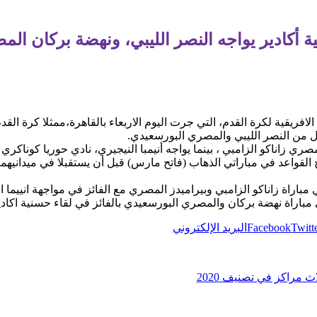
ة أكادير يواجه النصر الليبي، ونهضة بركان ال
افريقية لكرة القدم، التي جرت اليوم الاربعاء بالقاهرة،ممثلا كرة القد
ل من النصر الليبي والمصري البورسعيدي.
ري زاناكو الزامبي ، بينما يواجه أنيمبا النيجيري، نادي حوريا كوناكري 
لقواعد في مباراتي الذهاب (فاتح مارس) قبل أن يستقبلا في ميدانيهما
مباراة زاناكو الزامبي وبيراميدز المصري مع الفائز في مواجهة انييما 
 مباراة نهضة بركان والمصري البورسعيدي بالفائز في لقاء حسنية اكادير
Twitt
Facebook
البريد الإلكتروني
ث مراكز في تصنيف 2020