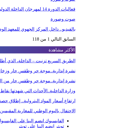
فعاليات الدورة 14 لمهرجان الداخلة الدولي للفيلم
صوت وصورة
بالفيديو.. داخل المركز الجهوي للمعهد ا
السابق
التالي
1 من 118
الأكثر مشاهدة
الطريق السريع تزنيت – الداخلة، الذي أ
نشرة إنذارية..موجة حر وطقس حار وزخا
نشرة إنذارية..موجة حر وطقس حار من الي
وزارة الداخلية..الأحداث التي شهدتها نقاط
ارتفاع أسعار المواد البترولية.. إطلاق ح
الاحتفال باليوم الوطني للمغاربة المقيم
الفايسبوك
انضم إلينا على الفايسبو
تويتر
انضم إلينا على تويتر