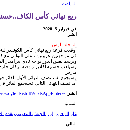
الرياضة
ربع نهائي كأس الكاف..حسني
في
فبراير 6, 2020
انشر
الداخلة بلوس :
أوقعت قرعة ربع نهائي كأس الكونفدرالية ال
في مواجهتين عربيتين ، على التوالي مع ك
وبرسم نفس الدور يواجه نادي بيراميدز المص
وسيلعب حسنية اكادير ونهضة بركان خارج ا
مارس.
وسيجمع لقاء نصف النهائي الأول الفائز في 
أما نصف النهائي الثاني فسيجمع الفائز في
انشر
Pinterest
WhatsApp
ReddIt
Google+
er
السابق
غلوبال فاير باور: الجيش المغربي يتقدم ثلا
التالي