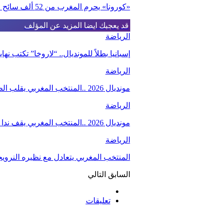
«كورونا» يحرم المغرب من 52 ألف سائح صيني
قد يعجبك ايضا
المزيد عن المؤلف
الرياضة
إسبانيا بطلاً للمونديال.. “لاروخا” تكتب 
الرياضة
مونديال 2026 ..المنتخب المغربي يقلب الطاولة على نظيره من هايتي (4-2)، والبدلاء يصنعون…
الرياضة
مونديال 2026 ..المنتخب المغربي يقف ندا لند في وجه البرازيل ،و الصيباري و بوعدي يخطفان…
الرياضة
المنتخب المغربي يتعادل مع نظيره النروي
السابق
التالي
تعليقات