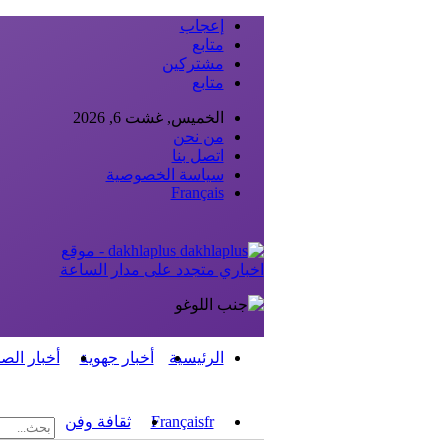
إعجاب
متابع
مشتركين
متابع
الخميس, غشت 6, 2026
من نحن
اتصل بنا
سياسة الخصوصية
Français
dakhlaplus - موقع
اخباري متجدد على مدار الساعة
الرئيسية
أخبار جهوية
أخبار الص
fr
Français
ثقافة وفن