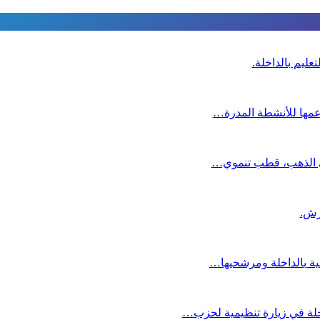
عليم بالداخلة.
دعمها للأنشطة المدرة…
دي الذهب، قطب تنموي…
عية بالداخلة ومرشحيها…
لة في زيارة تنظيمية لحزب…