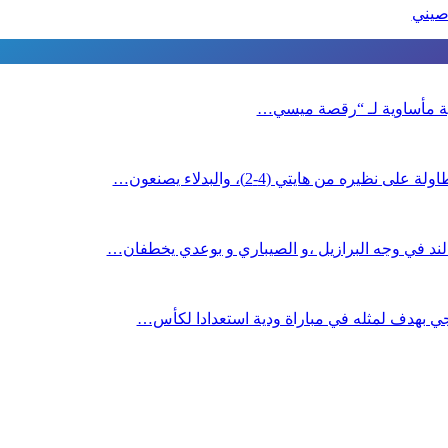
نهاية مأساوية لـ “رقصة ميسي…
جي بهدف لمثله في مباراة ودية استعدادا لكأس…