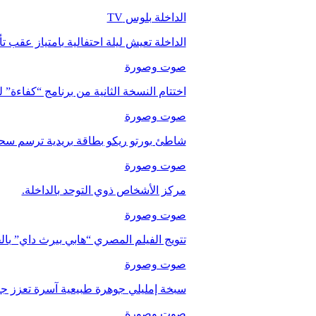
الداخلة بلوس TV
الداخلة تعيش ليلة احتفالية بامتياز عقب 
صوت وصورة
اختتام النسخة الثانية من برنامج “كفاءة” 
صوت وصورة
شاطئ بورتو ريكو بطاقة بريدية ترسم سحر
صوت وصورة
مركز الأشخاص ذوي التوحد بالداخلة.
صوت وصورة
تتويج الفيلم المصري “هابي بيرث داي” با
صوت وصورة
سبخة إمليلي جوهرة طبيعية آسرة تعزز جاذب
صوت وصورة