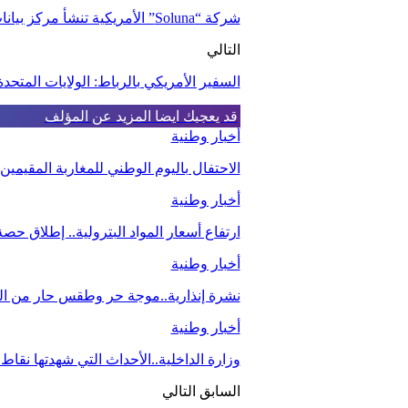
شركة “Soluna” الأمريكية تنشأ مركز بيانات مخصص للعملة الرقمية في الداخلة
التالي
السفير الأمريكي بالرباط: الولايات المتح
قد يعجبك ايضا
المزيد عن المؤلف
أخبار وطنية
الاحتفال باليوم الوطني للمغاربة المقيمي
أخبار وطنية
ارتفاع أسعار المواد البترولية.. إطلاق ح
أخبار وطنية
نشرة إنذارية..موجة حر وطقس حار من اليو
أخبار وطنية
وزارة الداخلية..الأحداث التي شهدتها نقاط
السابق
التالي