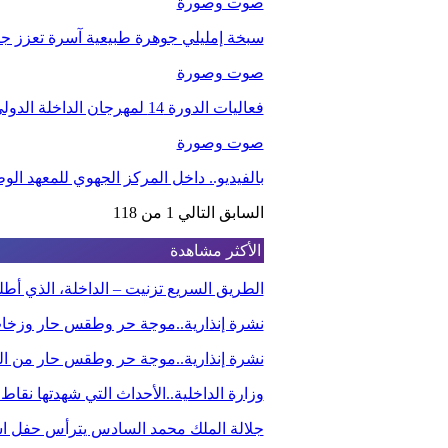
صوت وصورة
سبخة إمليلي جوهرة طبيعية آسرة تعزز جاذب
صوت وصورة
فعاليات الدورة 14 لمهرجان الداخلة الدولي للفيلم
صوت وصورة
بالفيديو.. داخل المركز الجهوي للمعهد ا
السابق
التالي
1 من 118
الأكثر مشاهدة
الطريق السريع تزنيت – الداخلة، الذي أ
نشرة إنذارية..موجة حر وطقس حار وزخا
نشرة إنذارية..موجة حر وطقس حار من الي
وزارة الداخلية..الأحداث التي شهدتها نقاط
جلالة الملك محمد السادس يترأس حفل استق