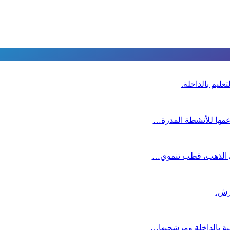
عليم بالداخلة.
دعمها للأنشطة المدرة…
دي الذهب، قطب تنموي…
عية بالداخلة ومرشحيها…