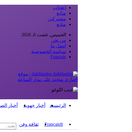
إعجاب
متابع
مشتركين
متابع
الخميس, غشت 6, 2026
من نحن
اتصل بنا
سياسة الخصوصية
Français
dakhlaplus - موقع
اخباري متجدد على مدار الساعة
الرئيسية
أخبار جهوية
أخبار الص
fr
Français
ثقافة وفن