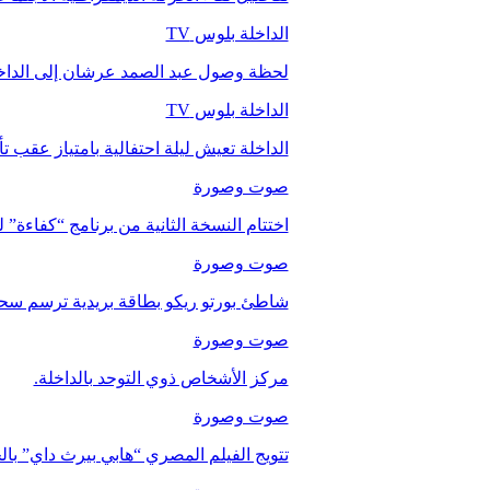
الداخلة بلوس TV
لحظة وصول عبد الصمد عرشان إلى الداخ
الداخلة بلوس TV
الداخلة تعيش ليلة احتفالية بامتياز عقب 
صوت وصورة
اختتام النسخة الثانية من برنامج “كفاءة” 
صوت وصورة
شاطئ بورتو ريكو بطاقة بريدية ترسم سحر
صوت وصورة
مركز الأشخاص ذوي التوحد بالداخلة.
صوت وصورة
تتويج الفيلم المصري “هابي بيرث داي” با