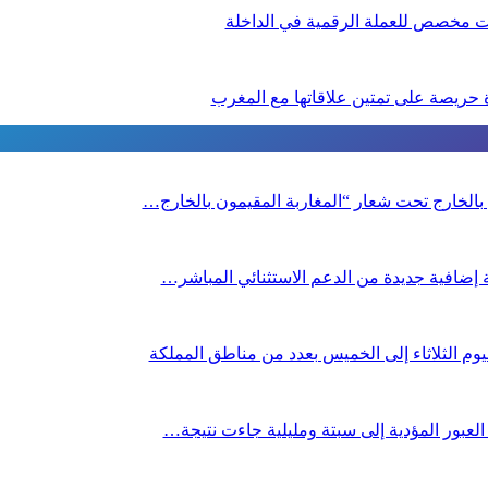
دة حريصة على تمتين علاقاتها مع المغرب
ن بالخارج تحت شعار “المغاربة المقيمون بالخارج…
صة إضافية جديدة من الدعم الاستثنائي المباشر…
م الثلاثاء إلى الخميس بعدد من مناطق المملكة
 العبور المؤدية إلى سبتة ومليلية جاءت نتيجة…