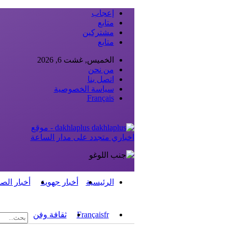
إعجاب
متابع
مشتركين
متابع
الخميس, غشت 6, 2026
من نحن
اتصل بنا
سياسة الخصوصية
Français
dakhlaplus - موقع
اخباري متجدد على مدار الساعة
الرئيسية
أخبار جهوية
أخبار الص
fr
Français
ثقافة وفن