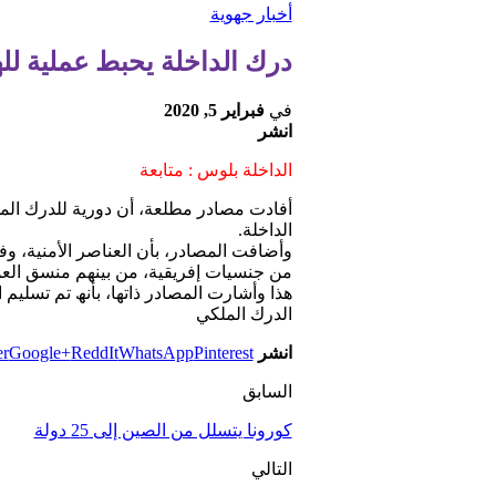
أخبار جهوية
درك الداخلة يحبط عملية لل
في
فبراير 5, 2020
انشر
الداخلة بلوس : متابعة
أفادت مصادر مطلعة، أن دوریة للدرك الم
الداخلة.
وأضافت المصادر، بأن العناصر الأمنیة، و
من جنسیات إفریقیة، من بینھم منسق العم
ھذا وأشارت المصادر ذاتھا، بأنھ تم تسل
الدرك الملكي
انشر
Pinterest
WhatsApp
ReddIt
Google+
er
السابق
كورونا يتسلل من الصين إلى 25 دولة
التالي