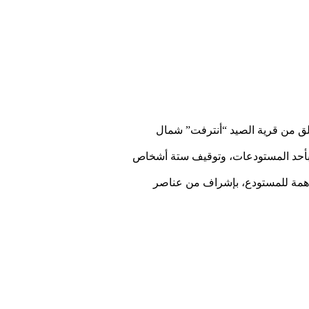
لق من قریة الصید “أنترفت” شمال
ة، بأحد المستودعات، وتوقیف ستة أشخاص
داھمة للمستودع، بإشراف من عناصر