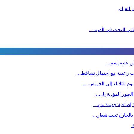
لوطني للبحث في الصيد…
طلق عليه إسم…
ت رعدية مع احتمال تساقط…
وم الثلاثاء إلى الخميس…
 العبور المؤدية إلى…
صة إضافية جديدة من…
ين بالخارج تحت شعار…
ك