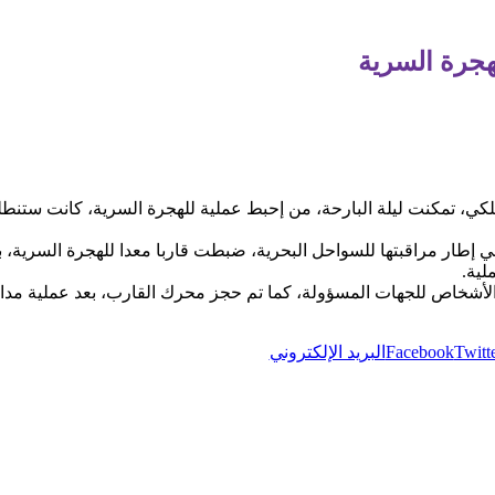
هجرة السرية
لكي، تمكنت لیلة البارحة، من إحبط عملیة للھجرة السریة، كانت ستنط
في إطار مراقبتھا للسواحل البحریة، ضبطت قاربا معدا للھجرة السری
لیة.
یم الأشخاص للجھات المسؤولة، كما تم حجز محرك القارب، بعد عملیة م
Twitt
Facebook
البريد الإلكتروني