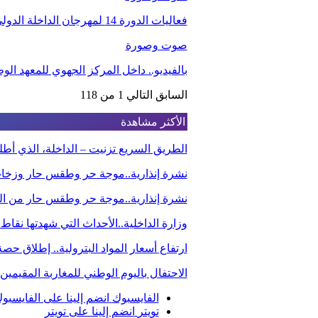
فعاليات الدورة 14 لمهرجان الداخلة الدولي للفيلم
صوت وصورة
بالفيديو.. داخل المركز الجهوي للمعهد ا
السابق
التالي
1 من 118
الأكثر مشاهدة
الطريق السريع تزنيت – الداخلة، الذي أ
نشرة إنذارية..موجة حر وطقس حار وزخا
نشرة إنذارية..موجة حر وطقس حار من الي
وزارة الداخلية..الأحداث التي شهدتها نقاط
ارتفاع أسعار المواد البترولية.. إطلاق ح
الاحتفال باليوم الوطني للمغاربة المقيم
الفايسبوك
انضم إلينا على الفايسبو
تويتر
انضم إلينا على تويتر