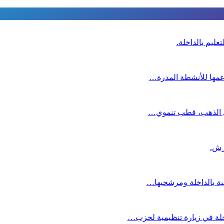
عليم بالداخلة.
دعمها للأنشطة المدرة…
دي الذهب، قطب تنموي…
عية بالداخلة ومرشحيها…
لة في زيارة تنظيمية لحزب…