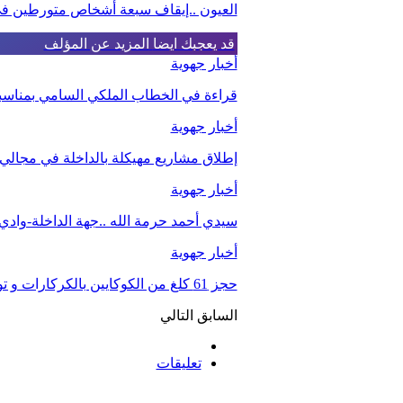
العيون ..إيقاف سبعة أشخاص متورطين في 
قد يعجبك ايضا
المزيد عن المؤلف
أخبار جهوية
قراءة في الخطاب الملكي السامي بمناسبة الذكرى الـ27 لعيد 
أخبار جهوية
إطلاق مشاريع مهيكلة بالداخلة في مجالي ا
أخبار جهوية
سيدي أحمد حرمة الله ..جهة الداخلة-واد
أخبار جهوية
حجز 61 كلغ من الكوكايين بالكركارات و توقيف شخصين.
السابق
التالي
تعليقات