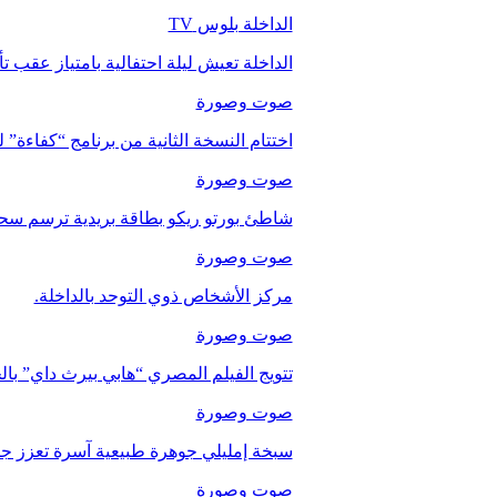
الداخلة بلوس TV
الداخلة تعيش ليلة احتفالية بامتياز عقب 
صوت وصورة
اختتام النسخة الثانية من برنامج “كفاءة” 
صوت وصورة
شاطئ بورتو ريكو بطاقة بريدية ترسم سحر
صوت وصورة
مركز الأشخاص ذوي التوحد بالداخلة.
صوت وصورة
تتويج الفيلم المصري “هابي بيرث داي” با
صوت وصورة
سبخة إمليلي جوهرة طبيعية آسرة تعزز جاذب
صوت وصورة