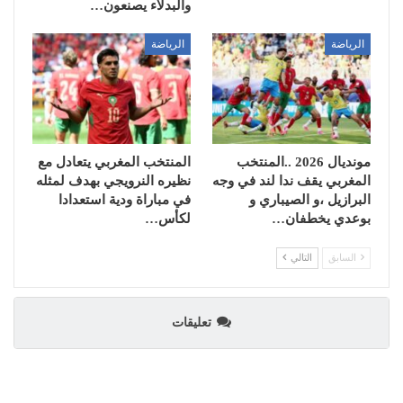
والبدلاء يصنعون…
الرياضة
الرياضة
مونديال 2026 ..المنتخب
المنتخب المغربي يتعادل مع
المغربي يقف ندا لند في وجه
نظيره النرويجي بهدف لمثله
البرازيل ،و الصيباري و
في مباراة ودية استعدادا
بوعدي يخطفان…
لكأس…
السابق
التالي
تعليقات