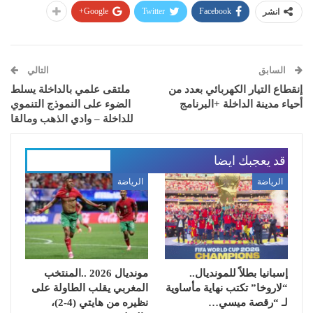
Google+
Twitter
Facebook
انشر
السابق
التالي
إنقطاع التيار الكهربائي بعدد من
ملتقى علمي بالداخلة يسلط
أحياء مدينة الداخلة +البرنامج
الضوء على النموذج التنموي
للداخلة – وادي الذهب ومالقا
قد يعجبك ايضا
المزيد عن المؤلف
الرياضة
الرياضة
إسبانيا بطلاً للمونديال..
مونديال 2026 ..المنتخب
“لاروخا” تكتب نهاية مأساوية
المغربي يقلب الطاولة على
لـ “رقصة ميسي…
نظيره من هايتي (4-2)،