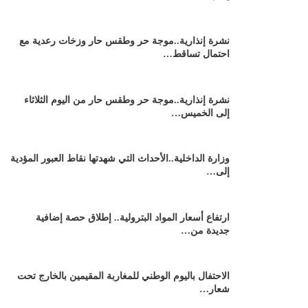
نشرة إنذارية..موجة حر وطقس حار وزخات رعدية مع
احتمال تساقط…
نشرة إنذارية..موجة حر وطقس حار من اليوم الثلاثاء
إلى الخميس…
وزارة الداخلية..الأحداث التي شهدتها نقاط العبور المؤدية
إلى…
ارتفاع أسعار المواد البترولية.. إطلاق حصة إضافية
جديدة من…
الاحتفال باليوم الوطني للمغاربة المقيمين بالخارج تحت
شعار…