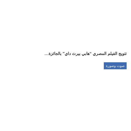
تتويج الفيلم المصري “هابي بيرث داي” بالجائزة…
صوت وصورة