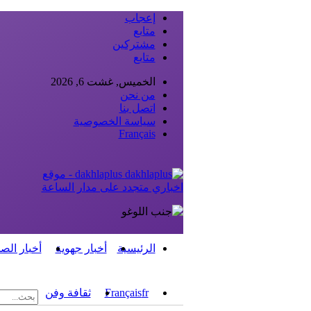
إعجاب
متابع
مشتركين
متابع
الخميس, غشت 6, 2026
من نحن
اتصل بنا
سياسة الخصوصية
Français
dakhlaplus - موقع
اخباري متجدد على مدار الساعة
الرئيسية
أخبار جهوية
أخبار الص
fr
Français
ثقافة وفن