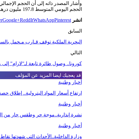
الحجم اليومي المتوسط 197.8 مليون درهم مقابل 264.7 مليون درهم الأسبوع المنصرم
انشر
Pinterest
WhatsApp
ReddIt
Google+
er
السابق
البحرية الملكية توقف قـارب مـحمل بالسجا
التالي
كورونا.. وصول طائرة تابعة لـ”لارام” إلى مطار بنسليمان
قد يعجبك ايضا
المزيد عن المؤلف
أخبار وطنية
ارتفاع أسعار المواد البترولية.. إطلاق ح
أخبار وطنية
نشرة إنذارية..موجة حر وطقس حار من اليو
أخبار وطنية
وزارة الداخلية..الأحداث التي شهدتها نقاط