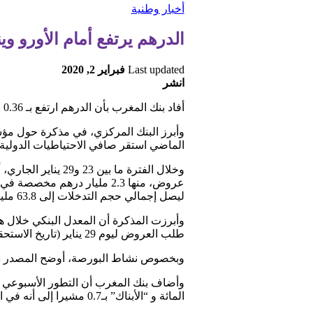
أخبار وطنية
الدرهم يرتفع أمام الأورو و
Last updated
فبراير 2, 2020
انشر
أفاد بنك المغرب بأن الدرهم ارتفع بـ 0.36 في المائة مقابل الأورو، وانخفض بـ 0.41 في المائة مقابل الدولار، وذلك خلال الفترة ما بين 23 و29 يناير الجاري.
الماضي استقر صافي الاحتياطيات الدولية من أسبوع إلى آخر عند 243.9 مليار در
ليصل إجمالي حجم التدخلات إلى 63.8 مليار درهم.
طلب العروض ليوم 29 يناير (تاريخ الاستحقاق 30 يناير)، ضخ بنك المغرب مبلغ 67.1 مليار درهم على شكل تسبيقات لمدة سبعة أيام.
وبخصوص نشاط البورصة، أوضح المصدر ذاته أن مؤشر مازي تراجع بنسبة 0.8 في ا
المائة و “الأبناك” بـ0.7 مشيرا إلى أنه في المقابل سجل قطاعا “الكهرباء” و”الموزعين” ارتفاعا على التوالي ب 3.6 في المائة و 1.8 في المائة .