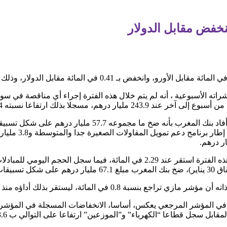
ينخفض مقابل الدولار
هم، مسجلا بذلك ارتفاعا نسبته 6.4 في المائة
وخلال الفترة ما بين 23 و29 يناير الجاري، أفاد بنك المغرب بأنه
عروض، منها 2.3 مل
لمائة، ليستقر بذلك أداؤه منذ بداية السنة عند 3 بالمائة.