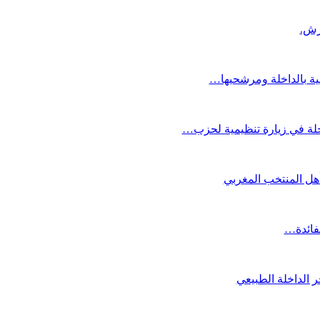
عية بالداخلة ومرشحيها…
لة في زيارة تنظيمية لحزب…
تأهل المنتخب المغربي
لفائدة…
 الداخلة الطبيعي