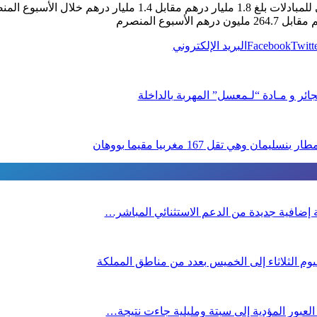
وأشار المصدر ذاته إلى أن الحجم الإجمالي للمبادلات بلغ 1.8 مليا
Twitt
Facebook
البريد الإلكتروني
ئر و مـادة “لـمعسل” المهربة بالداخلة
 وهي تقل 167 مغربيا مقيما بووهان
صة إضافية جديدة من الدعم الاستثنائي المباشر…
م الثلاثاء إلى الخميس بعدد من مناطق المملكة
 العبور المؤدية إلى سبتة ومليلية جاءت نتيجة…