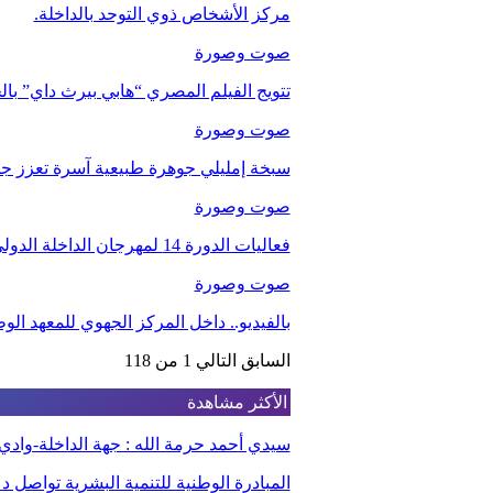
مركز الأشخاص ذوي التوحد بالداخلة.
صوت وصورة
تتويج الفيلم المصري “هابي بيرث داي” با
صوت وصورة
سبخة إمليلي جوهرة طبيعية آسرة تعزز جاذب
صوت وصورة
فعاليات الدورة 14 لمهرجان الداخلة الدولي للفيلم
صوت وصورة
بالفيديو.. داخل المركز الجهوي للمعهد ا
السابق
التالي
1 من 118
الأكثر مشاهدة
سيدي أحمد حرمة الله : جهة الداخلة-وا
المبادرة الوطنية للتنمية البشرية تواصل 