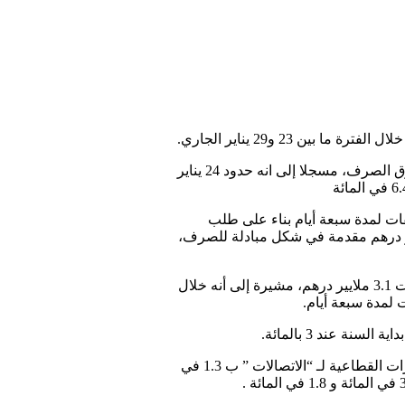
وأبرز البنك المركزي، في مذكرة حول مؤشراته الأسبوعية ، أنه لم يتم خلال هذه الفترة إجراء أي مناقصة في سوق الصرف، مسجلا إلى انه حدود 24 يناير
 ضخ ما مجموعه 57.7 مليار درهم على شكل تسبيقات لمدة سبعة أيام بناء على طلب
يار درهم مخصصة في إطار برنامج دعم تمويل المقاولات الصغيرة جدا والمتوسطة و3.8 مليار درهم مقدمة في شكل مبادلة للصرف،
وأبرزت المذكرة أن المعدل البنكي خلال هذه الفترة استقر عند 2.29 في المائة، فيما سجل الحجم اليومي للمبادلات 3.1 ملايير درهم، مشيرة إلى أنه خلال
وأضاف بنك المغرب أن التطور الأسبوعي في المؤشر المرجعي يعكس، أساسا، الانخفاضات المسجلة في المؤشرات القطاعية لـ “الاتصالات ” ب 1.3 في