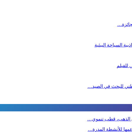
لجائزة…
ية السياحة البيئية
لوطني للبحث في الصيد…
دي الذهب، قطب تنموي…
دعمها للأنشطة المدرة…