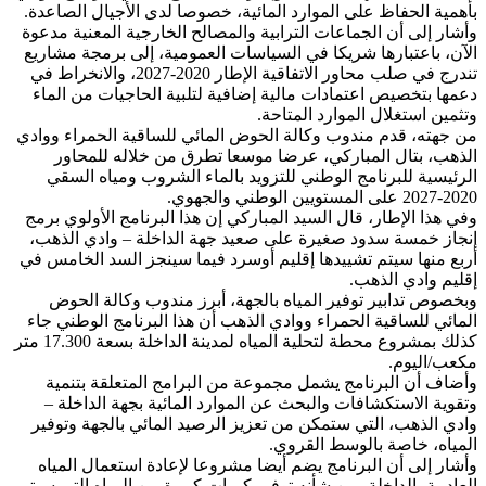
بأهمية الحفاظ على الموارد المائية، خصوصا لدى الأجيال الصاعدة.
وأشار إلى أن الجماعات الترابية والمصالح الخارجية المعنية مدعوة
الآن، باعتبارها شريكا في السياسات العمومية، إلى برمجة مشاريع
تندرج في صلب محاور الاتفاقية الإطار 2020-2027، والانخراط في
دعمها بتخصيص اعتمادات مالية إضافية لتلبية الحاجيات من الماء
وتثمين استغلال الموارد المتاحة.
من جهته، قدم مندوب وكالة الحوض المائي للساقية الحمراء ووادي
الذهب، بتال المباركي، عرضا موسعا تطرق من خلاله للمحاور
الرئيسية للبرنامج الوطني للتزويد بالماء الشروب ومياه السقي
2020-2027 على المستويين الوطني والجهوي.
وفي هذا الإطار، قال السيد المباركي إن هذا البرنامج الأولوي برمج
إنجاز خمسة سدود صغيرة على صعيد جهة الداخلة – وادي الذهب،
أربع منها سيتم تشييدها إقليم أوسرد فيما سينجز السد الخامس في
إقليم وادي الذهب.
وبخصوص تدابير توفير المياه بالجهة، أبرز مندوب وكالة الحوض
المائي للساقية الحمراء ووادي الذهب أن هذا البرنامج الوطني جاء
كذلك بمشروع محطة لتحلية المياه لمدينة الداخلة بسعة 17.300 متر
مكعب/اليوم.
وأضاف أن البرنامج يشمل مجموعة من البرامج المتعلقة بتنمية
وتقوية الاستكشافات والبحث عن الموارد المائية بجهة الداخلة –
وادي الذهب، التي ستمكن من تعزيز الرصيد المائي بالجهة وتوفير
المياه، خاصة بالوسط القروي.
وأشار إلى أن البرنامج يضم أيضا مشروعا لإعادة استعمال المياه
العادمة بالداخلة، من شأنه توفير كميات كبيرة من المياه التي سيتم