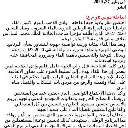
في
يناير 27, 2020
انشر
الداخلة بلوس :(و م ع)
احتضن مقر ولاية جهة الداخلة – وادي الذهب، اليوم الاثنين، لقاء
تواصليا حول البرنامج الوطني للتزويد بالماء الشروب ومياه السقي
2020-2027، الذي أطلقه مؤخرا صاحب الجلالة الملك محمد السادس
بغلاف مالي قدره 115.4 مليار درهم.
ويعد هذا اللقاء بمثابة ورشة تواصلية جهوية للتشاور بشأن البرنامج
الوطني للتزويد بالماء الشروب ومياه السقي 2020-2027، ودعم
وسائل التوعية والتحسيس بأهمية الماء وضرورة المحافظة عليه
وترشيد استعماله.
وفي كلمة افتتاحية، قال والي الجهة عامل إقليم وادي الذهب، لمين
بنعمر، إن هذا اللقاء يهدف إلى تسليط الضوء على محاور الاتفاقية
الإطار لإنجاز هذا البرنامج الوطني، الرامية إلى التحكم في الطلب
على الماء وتثمينه والرفع من مردوديات الشبكات واقتصاد مياه
الري.
وأكد أن هذا الاجتماع التواصلي، الذي حضره عدد من المنتخبين
ورؤساء المصالح الخارجية وفعاليات المجتمع المدني بالجهة، يروم
بالأساس تحسين مستوى التعاون والتنسيق بين كل المتدخلين
والفاعلين المعنيين بقضايا الماء على صعيد الجهة.
وأضاف أن محور التواصل والتحسيس، الذي يعد من بين أهم روافد
هذا البرنامج الوطني، يستهدف كذلك تحسين نوعية المستعملين من
أجل اقتصاد استهلاك المياه، وإشراك المجتمع المدني لترسيخ الوعي