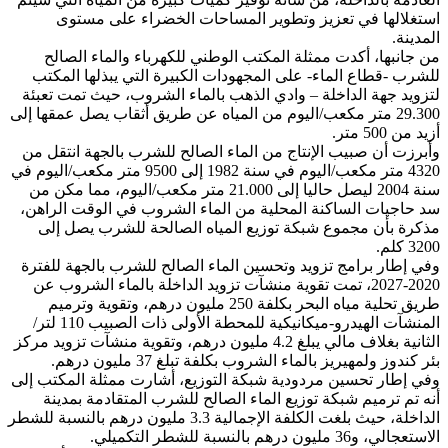
استغلالها في تعزيز وتطوير المساحات الخضراء على مستوى
المدينة.
من جانبها، أكدت ممثلة المكتب الوطني للكهرباء والماء الصالح
للشرب -قطاع الماء- على المجهودات الكبيرة التي يبذلها المكتب
لتزويد جهة الداخلة – وادي الذهب بالماء الشروب، حيث تمت تعبئة
29.300 متر مكعب/اليوم من المياه عن طريق أثقاب يصل عمقها إلى
أزيد من 500 متر.
وأبرزت أن صبيب الإنتاج من الماء الصالح للشرب بالجهة انتقل من
4320 متر مكعب/اليوم في سنة 1982 إلى 9500 متر مكعب/اليوم في
سنة 2004 ليصل حاليا إلى 21.000 متر مكعب/اليوم، مما مكن من
سد حاجيات الساكنة المحلية من الماء الشروب في الوقت الراهن،
مذكرة بأن مجموع شبكة توزيع المياه الصالحة للشرب يصل إلى
3200 كلم.
وفي إطار برامج تزويد وتحسين الماء الصالح للشرب بالجهة للفترة
2020-2027، تمت تقوية منشآت تزويد الداخلة بالماء الشروب عن
طريق تحلية مياه البحر بكلفة 250 مليون درهم، وتقوية وترميم
المنشآت الهيدرو-ميكانيكية للمحطة الأولى ذات الصبيب 110 لتر/
الثانية بغلاف مالي يبلغ 4.2 مليون درهم، وتقوية منشآت تزويد مركز
بئر كندوز ولمهيريز بالماء الشروب بكلفة تبلغ 37 مليون درهم.
وفي إطار تحسين مردودية شبكة التوزيع، أشارت ممثلة المكتب إلى
أنه تم ترميم شبكة توزيع الماء الصالح للشرب المتقادمة بمدينة
الداخلة، حيث بلغت الكلفة الإجمالية 3.3 مليون درهم بالنسبة للشطر
الاستعجالي، و36 مليون درهم بالنسبة للشطر التكميلي.