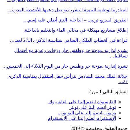
المبادرة الوطنية للتنمية البشرية تواصل دعمها للأنشطة المدرة…
الطريق السريع تزنيت – الداخلة، الذي أطلق عليه إسم…
إطلاق مشاريع مهيكلة في مجالي الماء والتعليم بالداخلة.
قراءة في الخطاب الملكي السامي بمناسبة الذكرى الـ27 لعيد…
نشرة إنذارية..موجة حر وطقس حار وزخات رعدية مع احتمال
تساقط…
نشرة إنذارية..موجة حر وطقس حار من اليوم الثلاثاء إلى الخميس…
جلالة الملك محمد السادس يترأس حفل استقبال بمناسبة الذكرى
27…
السابق
التالي
1 من 2
الفايسبوك
انضم إلينا على الفايسبوك
تويتر
انضم إلينا على تويتر
يوتيوب
انضم إلينا على اليوتيوب
الإنستغرام
انضم إلينا على الإنستغرام
جميع الحقوق محفوظة © 2019