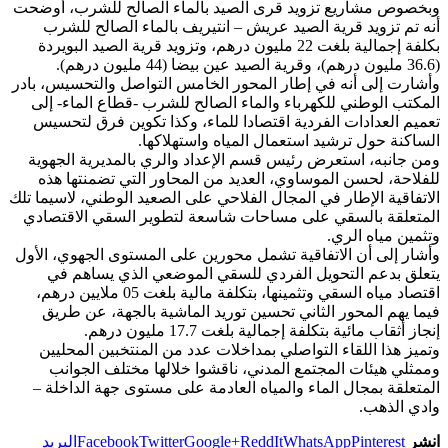
وبخصوص مشاريع تزويد قرى الصيد بالماء الصالح للشرب، أوضحت
أنه تم تزويد قرية الصيد عريش – انتيريف بالماء الصالح للشرب
بكلفة إجمالية بلغت 22 مليون درهم، وتزويد قرية الصيد البويردة
(36.6 مليون درهم)، وقرية الصيد عين بيضا (44 مليون درهم).
وأشارت إلى أنه في إطار المحور الخامس التواصل والتحسيس، بادر
المكتب الوطني للكهرباء والماء الصالح للشرب -قطاع الماء- إلى
تعميم العدادات الفردية اقتصادا للماء، وكذا تكوين فرق لتحسيس
الساكنة حول ترشيد استعمال المياه واستهلاكها.
ومن جانبه، استعرض رئيس قسم الإعداد والري بالمديرية الجهوية
للفلاحة، لحسن الموساوي، العديد من المحاور التي تضمنتها هذه
الاتفاقية الإطار في المجال الفلاحي على الصعيد الوطني، لاسيما تلك
المتعلقة بالسقي على مساحات شاسعة لتطوير السقي الاقتصادي
وتثمين مياه الري.
وأشار إلى أن الاتفاقية تشمل محورين على المستوى الجهوي، الأول
يتعلق بدعم التحويل الفردي للسقي الموضعي الذي يساهم في
اقتصاد مياه السقي وتثمينها، بتكلفة مالية بلغت 05 ملايين درهم،
فيما يهم المحور الثاني تحسين توريد الماشية بالجهة، عن طريق
إنجاز أثقاب مائية بتكلفة إجمالية بلغت 17.7 مليون درهم.
وتميز هذا اللقاء التواصلي بمداخلات عدد من المنتخبين المحليين
وممثلي هيئات المجتمع المدني، ناقشوا خلالها مختلف الجوانب
المتعلقة بمجال الماء والمياه العادمة على مستوى جهة الداخلة –
وادي الذهب.
انشر
Pinterest
WhatsApp
ReddIt
Google+
Twitter
Facebook
البريد