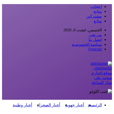
إعجاب
متابع
مشتركين
متابع
الخميس, غشت 6, 2026
من نحن
اتصل بنا
سياسة الخصوصية
Français
dakhlaplus -
موقع اخباري
متجدد على
مدار الساعة
الرئيسية
أخبار جهوية
أخبار الصحراء
أخبار وطنية