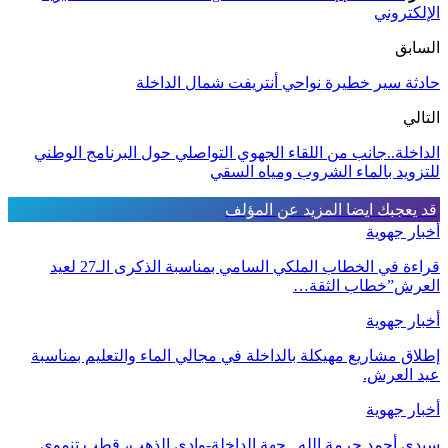
الإلكتروني
السابق
حادثة سير خطيرة نواحي أنتريفت شمال الداخلة
التالي
الداخلة..جانب من اللقاء الجهوي التواصلي حول البرنامج الوطني
للتزويد بالماء الشروب ومياه السقي
قد يعجبك ايضا
المزيد عن المؤلف
أخبار جهوية
قراءة في الخطاب الملكي السامي بمناسبة الذكرى الـ27 لعيد
العرش”خطاب الثقة…
أخبار جهوية
إطلاق مشاريع مهيكلة بالداخلة في مجالي الماء والتعليم بمناسبة
عيد العرش.
أخبار جهوية
سيدي أحمد حرمة الله ..جهة الداخلة-وادي الذهب، قطب تنموي