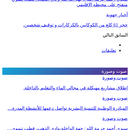
منفتح على محيطه الإقليمي
أخبار جهوية
حجز 61 كلغ من الكوكايين بالكركارات و توقيف شخصين.
السابق
التالي
تعليقات
صوت وصورة
صوت وصورة
إطلاق مشاريع مهيكلة في مجالي الماء والتعليم بالداخلة.
صوت وصورة
المبادرة الوطنية للتنمية البشرية تواصل دعمها للأنشطة المدرة…
صوت وصورة
سيدي أحمد حرمة الله : جهة الداخلة-وادي الذهب، قطب تنموي…