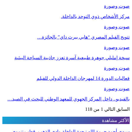
صوت وصورة
مركز الأشخاص ذوي التوحد بالداخلة.
صوت وصورة
تتويج الفيلم المصري “هابي بيرث داي” بالجائزة…
صوت وصورة
سبخة إمليلي جوهرة طبيعية آسرة تعزز جاذبية السياحة البيئية
صوت وصورة
فعاليات الدورة 14 لمهرجان الداخلة الدولي للفيلم
صوت وصورة
بالفيديو.. داخل المركز الجهوي للمعهد الوطني للبحث في الصيد…
السابق
التالي
1 من 118
الأكثر مشاهدة
سيدي أحمد حرمة الله : جهة الداخلة-وادي الذهب، قطب تنموي…