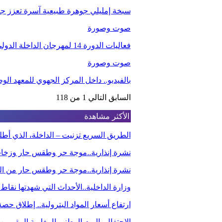
سبخة إمليلي جوهرة طبيعية آسرة تعزز جاذب
صوت وصورة
فعاليات الدورة 14 لمهرجان الداخلة الدولي للفيلم
صوت وصورة
بالفيديو.. داخل المركز الجهوي للمعهد ا
السابق
التالي
1 من 118
الأكثر مشاهدة
الطريق السريع تزنيت – الداخلة، الذي أ
نشرة إنذارية..موجة حر وطقس حار وزخا
نشرة إنذارية..موجة حر وطقس حار من الي
وزارة الداخلية..الأحداث التي شهدتها نقاط
ارتفاع أسعار المواد البترولية.. إطلاق ح
الاحتفال باليوم الوطني للمغاربة المقيم