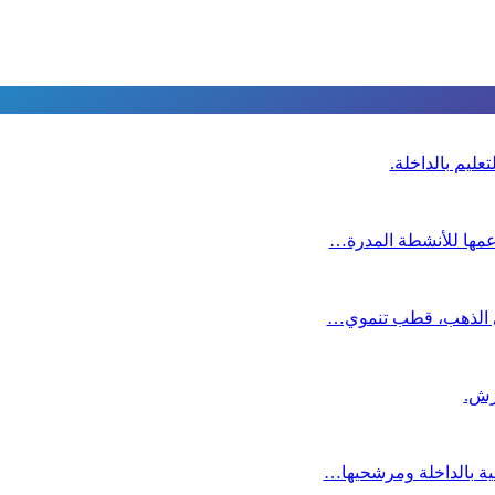
عليم بالداخلة.
دعمها للأنشطة المدرة…
دي الذهب، قطب تنموي…
عية بالداخلة ومرشحيها…