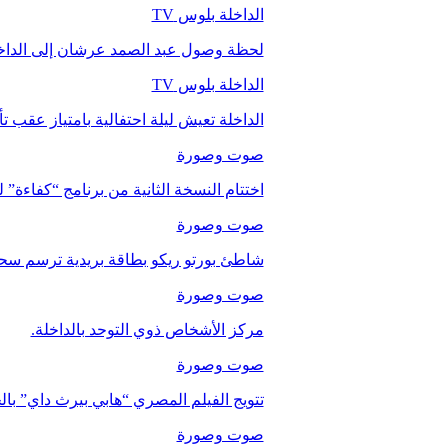
الداخلة بلوس TV
لحظة وصول عبد الصمد عرشان إلى الداخ
الداخلة بلوس TV
الداخلة تعيش ليلة احتفالية بامتياز عقب 
صوت وصورة
اختتام النسخة الثانية من برنامج “كفاءة” 
صوت وصورة
شاطئ بورتو ريكو بطاقة بريدية ترسم سحر
صوت وصورة
مركز الأشخاص ذوي التوحد بالداخلة.
صوت وصورة
تتويج الفيلم المصري “هابي بيرث داي” با
صوت وصورة