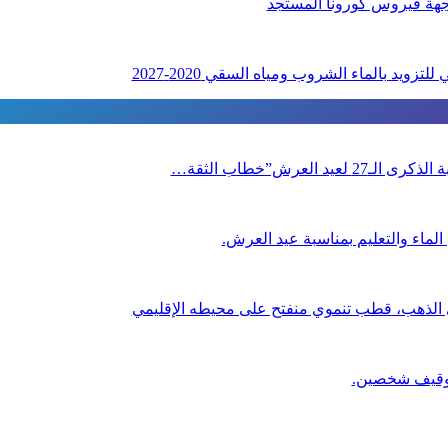
اجهة فيروس كورونا المستجد
زويد بالماء الشروب ومياه السقي 2020-2027
العرش”خطاب الثقة…
لماء والتعليم بمناسبة عيد العرش.
ي الذهب، قطب تنموي منفتح على محيطه الإقليمي