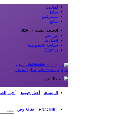
إعجاب
متابع
مشتركين
متابع
الجمعة, غشت 7, 2026
من نحن
اتصل بنا
سياسة الخصوصية
Français
dakhlaplus - موقع
اخباري متجدد على مدار الساعة
الرئيسية
أخبار جهوية
أخبار الص
fr
Français
ثقافة وفن