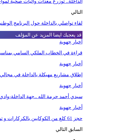
الداخلة.. توزرع معدات وآليات صحية لمو
التالي
لقاء تواصلي بالداخلة حول البرنامج الوطني للت
قد يعجبك ايضا
المزيد عن المؤلف
أخبار جهوية
قراءة في الخطاب الملكي السامي بمناسبة الذكرى الـ27 لعيد 
أخبار جهوية
إطلاق مشاريع مهيكلة بالداخلة في مجالي ا
أخبار جهوية
سيدي أحمد حرمة الله ..جهة الداخلة-واد
أخبار جهوية
حجز 61 كلغ من الكوكايين بالكركارات و توقيف شخصين.
السابق
التالي