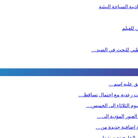
ية السياحة البيئية
لوطني للبحث في الصيد…
طلق عليه إسم…
ت رعدية مع احتمال تساقط…
وم الثلاثاء إلى الخميس…
 العبور المؤدية إلى…
صة إضافية جديدة من…
ين بالخارج تحت شعار…