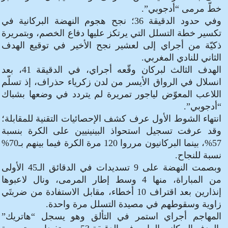
خطّ مرمى “أدجوبي”.
وفي حدود الدقيقة 36؛ نجح هجوم النهضة البركانية في
تكسير خطة التسلل التي يرتكز عليها دفاع الخصم، وبتمريرة
ذكيّة من أجراي إلى لعشير نجح الأخير في توقيع الهدف
الثاني للنادي المغربي.
الهدف الثالث لبركان وقّعه أجراي، في الدقيقة 41، بعد
انسلال في الرواق الأيسر من لدن زكرياء حذراف، إذ تسلّم
اللاعب المعوّض لياجور تمريرة لم يتردد في وضعها بشباك
“أدجوبي”.
انتهاء الشوط الأول عرف كشف الإحصائيات التقنية للمقابلة؛
وقد عرفت تسجيل استحواذ البينينيين على الكرة بنسبة
57%، بينما البركانيون مرروا 120 مرة الكرة فيما بينهم بـ70%
نسبة للنجاح.
وبصمت النهضة على 9 تسديدات في الدقائق الـ45 الأولى
من المباراة، منها 4 وسط إطار المرمى، ونال لاعبوها
إنذارين بعد اقتراف 10 أخطاء، مقابل الاستفادة من ضربتَي
زاوية وسقوطهم في مصيدة التسلل مرة واحدة.
المهاجم أجراي استمر في التألق وهو يسجل “هاتريك”