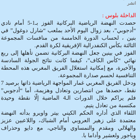
انشر
الداخلة بلوس :
حصدت النهضة الرياضية البركانية الفوز بـ1-5 أمام نادي
“أدجوبي”، بعد زوال اليوم الأحد بملعب “شارل دوغول” في
بنين ، لحساب الدورة الخامسة من منافسات المجموعة
الثالثة بكأس الكنفدرالية الإفريقية لكرة القدم.
الفوز في بينين جعل النهضة البركانية تضمن تأهلها إلى ربع
نهائي “كأس الكاف”، كيفما كانت نتائج الجولة السادسة
والأخيرة، مع إمكانية استغلال الفريق المغربي هذه المحطة
التنافسية لحسم صدارة المجموعة.
ودخل الفريق المغربي غمار المواجهة الرياضية ذاتها برصيد 7
نقط، حصدها من انتصارين وتعادل وهزيمة، أما “أدجوبي”
فلم يراكم خلال الدورات الـ4 الماضية إلّا نقطة وحيدة
مكتسبة من تعادل يتيم.
اللقاء الذي أداره الحكم الكيني بيتر واويرو بدأته النهضة
معتمدة على زهير العروبي أمام الشباك، واللاعبين عزيز
والهلالي ومقدم والنمساوي والناجي، مع دايو وحذراف
وياجور ولعشير وأداما با.