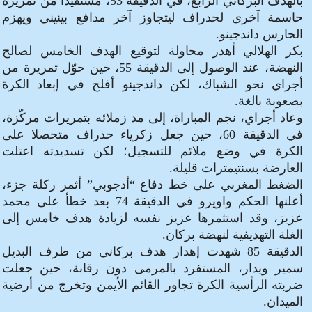
بالهدف البركاني الرابع، في الدقيقة 53، مستفيدا من تمريرة
حاسمة آخرى لحذراف ليتجاوز آخر مدافع بينيني ويهزم
الحارس داندجينو.
بكر الهلالي أهدر محاولة لتوقيع الهدف الخامس لصالح
النهضة، عند الوصول إلى الدقيقة 55، حين حوّل تمريرة من
أجراي نحو الشباك، لكن داندجينو أفلح في إبعاد الكرة
بصعوبة بالغة.
وعاد أجراي، نجم المباراة، إلى مد زملائه بتمريرات مركّزة،
في الدقيقة 60، حين جعل زكرياء حذراف متحصلا على
الكرة في وضع ملائم للتسجيل؛ لكن تسديدته اعتلت
العارضة بسنتيمترات قليلة.
الضغط المغربي على خط دفاع “أدجوبي” أثمر ركلة جزء،
أعلنها الحكم واويرو في الدقيقة 74 بعد خطأ على محمد
عزيز، وقد استثمرها عزيز نفسه لزيادة هدف خامس إلى
الغلة التهديفية لنهضة بركان.
الدقيقة 85 شهدت إهدار هدف بركاني من طرف البديل
سمير ويدار، المستفرد بالمرمى دون رقابة، حين جعلت
ضربته الرأسية الكرة تجاور القائم الأيمن وتخرج من أرضية
الميدان.