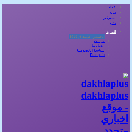
إعجاب
متابع
مشتركين
متابع
المزيد
الخميس, غشت 6, 2026
من نحن
اتصل بنا
سياسة الخصوصية
Français
dakhlaplus
- موقع
اخباري
متجدد