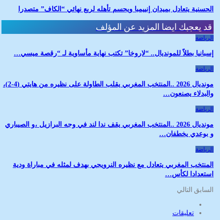
الحسنية يتعادل بميدان إنييمبا ويحسم تأهله لربع نهائي “الكاف” متصدرا
قد يعجبك ايضا
المزيد عن المؤلف
الرياضة
إسبانيا بطلاً للمونديال.. “لاروخا” تكتب نهاية مأساوية لـ “رقصة ميسي…
الرياضة
مونديال 2026 ..المنتخب المغربي يقلب الطاولة على نظيره من هايتي (4-2)،
والبدلاء يصنعون…
الرياضة
مونديال 2026 ..المنتخب المغربي يقف ندا لند في وجه البرازيل ،و الصيباري
و بوعدي يخطفان…
الرياضة
المنتخب المغربي يتعادل مع نظيره النرويجي بهدف لمثله في مباراة ودية
استعدادا لكأس…
السابق
التالي
تعليقات