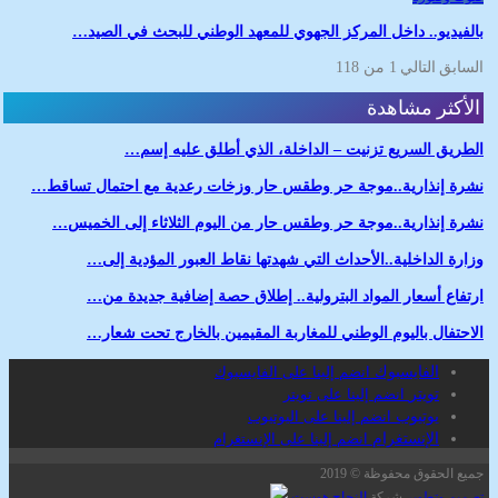
بالفيديو.. داخل المركز الجهوي للمعهد الوطني للبحث في الصيد…
السابق
التالي
1 من 118
الأكثر مشاهدة
الطريق السريع تزنيت – الداخلة، الذي أطلق عليه إسم…
نشرة إنذارية..موجة حر وطقس حار وزخات رعدية مع احتمال تساقط…
نشرة إنذارية..موجة حر وطقس حار من اليوم الثلاثاء إلى الخميس…
وزارة الداخلية..الأحداث التي شهدتها نقاط العبور المؤدية إلى…
ارتفاع أسعار المواد البترولية.. إطلاق حصة إضافية جديدة من…
الاحتفال باليوم الوطني للمغاربة المقيمين بالخارج تحت شعار…
الفايسبوك
انضم إلينا على الفايسبوك
تويتر
انضم إلينا على تويتر
يوتيوب
انضم إلينا على اليوتيوب
الإنستغرام
انضم إلينا على الإنستغرام
جميع الحقوق محفوظة © 2019
تصميم وتطوير
شركة
النجاح هوست