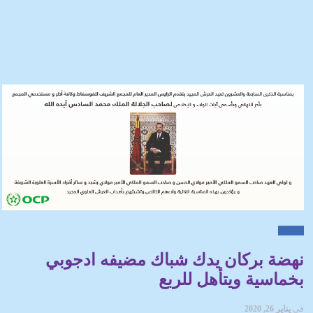
الرياضة
نهضة بركان يدك شباك مضيفه ادجوبي
بخماسية ويتأهل للربع
في
يناير 26, 2020