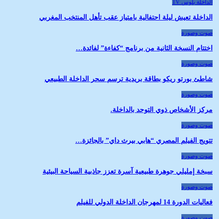
الداخلة بلوس TV
الداخلة تعيش ليلة احتفالية بامتياز عقب تأهل المنتخب المغربي
صوت وصورة
اختتام النسخة الثانية من برنامج “كفاءة” لفائدة…
صوت وصورة
شاطئ بورتو ريكو بطاقة بريدية ترسم سحر الداخلة الطبيعي
صوت وصورة
مركز الأشخاص ذوي التوحد بالداخلة.
صوت وصورة
تتويج الفيلم المصري “هابي بيرث داي” بالجائزة…
صوت وصورة
سبخة إمليلي جوهرة طبيعية آسرة تعزز جاذبية السياحة البيئية
صوت وصورة
فعاليات الدورة 14 لمهرجان الداخلة الدولي للفيلم
صوت وصورة