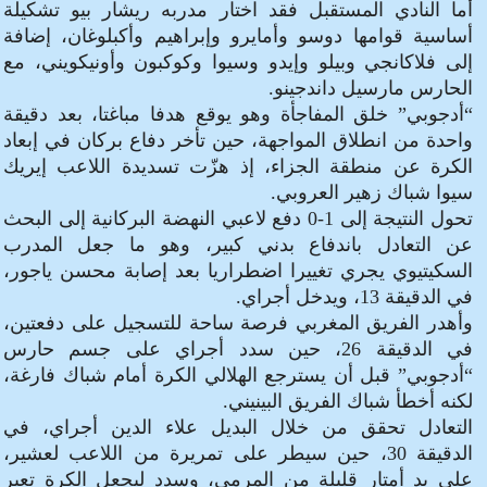
أما النادي المستقبل فقد اختار مدربه ريشار بيو تشكيلة
أساسية قوامها دوسو وأمايرو وإبراهيم وأكبلوغان، إضافة
إلى فلاكانجي وبيلو وإيدو وسيوا وكوكبون وأونيكويني، مع
الحارس مارسيل داندجينو.
“أدجوبي” خلق المفاجأة وهو يوقع هدفا مباغتا، بعد دقيقة
واحدة من انطلاق المواجهة، حين تأخر دفاع بركان في إبعاد
الكرة عن منطقة الجزاء، إذ هزّت تسديدة اللاعب إيريك
سيوا شباك زهير العروبي.
تحول النتيجة إلى 1-0 دفع لاعبي النهضة البركانية إلى البحث
عن التعادل باندفاع بدني كبير، وهو ما جعل المدرب
السكيتيوي يجري تغييرا اضطراريا بعد إصابة محسن ياجور،
في الدقيقة 13، ويدخل أجراي.
وأهدر الفريق المغربي فرصة ساحة للتسجيل على دفعتين،
في الدقيقة 26، حين سدد أجراي على جسم حارس
“أدجوبي” قبل أن يسترجع الهلالي الكرة أمام شباك فارغة،
لكنه أخطأ شباك الفريق البينيني.
التعادل تحقق من خلال البديل علاء الدين أجراي، في
الدقيقة 30، حين سيطر على تمريرة من اللاعب لعشير،
على بد أمتار قليلة من المرمى، وسدد ليجعل الكرة تعبر