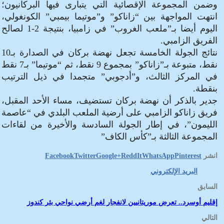
وضمن المجموعة الإقصائية التي يتبارى فيها البركانيون؛
انتهت المواجهة بين “زاناكو” و”موتيما بيمبي” الكونغولي،
اليوم أيضا بـ”ملعب الغروب” في زامبيا، بنتيجة 2-1 لصالح
الفريق الزامبي.
نتائج الجولة الخامسة تجعل نهضة بركان في الصدارة بـ10
نقط، متبوعة بـ”زاناكو” بمجموع 9 نقط، ثم “موتيما” بـ7 نقط
في المركز الثالث، و”أدجوبي” متجمدا في ذيل الترتيب
بنقطة.
جدير بالذكر أن نهضة بركان تستضيف، مساء الأحد المقبل،
فريق زاناكو الزامبي على أرضية الملعب البلدي في “عاصمة
الليمون”، في إطار الجولة السادسة والأخيرة من لقاءات
المجموعة الثالثة بـ”كأس الكاف”
انشر
Pinterest
WhatsApp
ReddIt
Google+
Twitter
Facebook
البريد الإلكتروني
السابق
إقليم أوسرد.. تعرض موريتانيين لانفجار لغم أرضي نواحي بئر كندوز
التالي