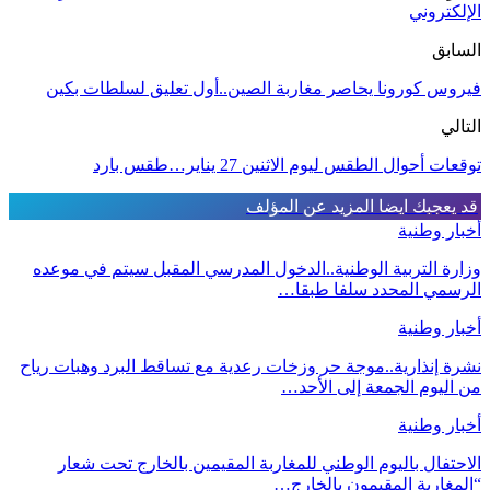
الإلكتروني
السابق
فيروس كورونا يحاصر مغاربة الصين..أول تعليق لسلطات بكين
التالي
توقعات أحوال الطقس ليوم الاثنين 27 يناير…طقس بارد
قد يعجبك ايضا
المزيد عن المؤلف
أخبار وطنية
وزارة التربية الوطنية..الدخول المدرسي المقبل سیتم في موعده
الرسمي المحدد سلفا طبقا…
أخبار وطنية
نشرة إنذارية..موجة حر وزخات رعدية مع تساقط البرد وهبات رياح
من اليوم الجمعة إلى الأحد…
أخبار وطنية
الاحتفال باليوم الوطني للمغاربة المقيمين بالخارج تحت شعار
“المغاربة المقيمون بالخارج…