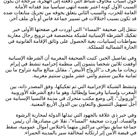
حول أسباب مخاوف شباط التي دفعته إلى الهجرة، مرجحة أن يكون
السبب الأول كونه اعتبر نفسه انتهى سياسيا منذ فقدانه الأمانة
العامة للحزب، والسبب الثاني يتعلق بخوفه من تحريك متابعات ضده
قد تكون بسبب اختلالات في تسيير جماعة فاس أو بأي ملف آخر.
ننتقل إلى صحيفة “المساء” التي أوردت في صفحتها الأولى خبر
تفكيك الشرطة الإسبانية لشبكة متخصصة في تزويج رجال مغاربة
بمواطنات إسبانيات، بغية الحصول على وثائق الإقامة القانونية في
الجارة الشمالية للمملكة.
وفي تفاصيل الخبر، كتبت الصحيفة المغربية أن الشرطة الإسبانية
أوقفت ثلاثين شخصا ينتمون إلى منظمة إجرامية تنشط في إبرام
زيجات ما يعرف بـ”الزواج الأبيض”، مقابل مبالغ مالية تتراوح ما بين
ثمانية ملايين سنتيم واثني عشر مليون سنتيم مغربية.
وتنشط الشبكة الإجرامية التي تم تفكيكها، وفق المصدر ذاته، بين
المغرب وإسبانيا وفرنسا وإيطاليا، وهو ما دفع الشرطة الأوروبية
“أوروبول”، إلى وضع مكتب متحرك في مدينة فالنسيا الإسبانية من
أجل تسهيل التنسيق والتعاون بين الدول الأربع المعنية.
وفي خبر ذي علاقة بالجهود التي تبذلها الدولة لمحاربة الرشوة
والفساد، أوردت صحيفة “المساء”، نقلا عن مصادرها، أن رئيس
جماعة سابق بنواحي مراكش متهما باختلاس أموال عمومية، سقط
في قبضة الأمن إثر ارتكابه لمخالفة سير بالمدينة الحمراء.