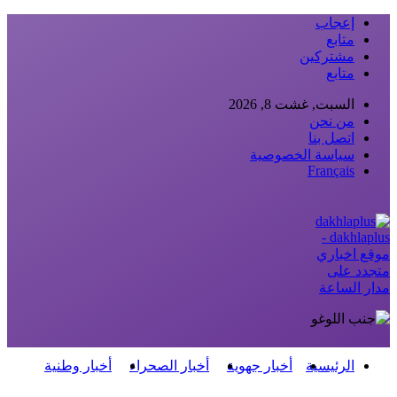
إعجاب
متابع
مشتركين
متابع
السبت, غشت 8, 2026
من نحن
اتصل بنا
سياسة الخصوصية
Français
dakhlaplus -
موقع اخباري
متجدد على
مدار الساعة
الرئيسية
أخبار جهوية
أخبار الصحراء
أخبار وطنية