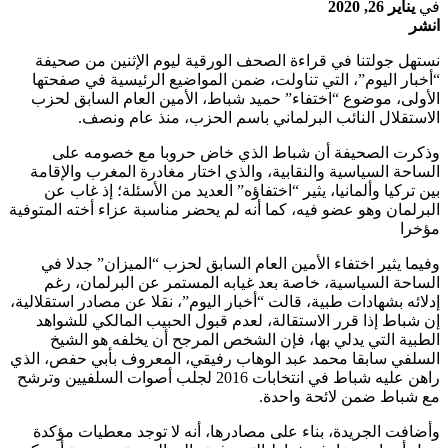
في
يناير 26, 2020
انشر
نستهل جولتنا في قراءة الصحف الورقية ليوم الإثنين من صحيفة
“أخبار اليوم”، التي تناولت، ضمن المواضيع الرئيسية في صفحتها
الأولى، موضوع “اختفاء” حميد شباط، الأمين العام السابق لحزب
الاستقلال النائب البرلماني باسم الحزب، منذ عام ونصف.
وذكرت الصحيفة أن شباط الذي خاض حروبا مع خصومه على
الساحة السياسية والنقابية، والذي اختار مغادرة المغرب والإقامة
بين تركيا وألمانيا، يثير “اختفاؤه” العديد من الأسئلة؛ إذ غاب عن
البرلمان وهو عضو فيه، كما أنه لم يحضر مناسبة عزاء أخته المتوفية
مؤخرا
وفيما يثير اختفاء الأمين العام السابق لحزب “الميزان” جدلا في
الساحة السياسية، خاصة بعد غيابه المستمر عن البرلمان، رغم
إدلائه بشهادات طبية، قالت “أخبار اليوم”، نقلا عن مصادر استقلالية،
إن شباط إذا قرر الاستقالة، لعدم قبول الحبيب المالكي للشواهد
الطبية التي يدلي بها، فإن الشخص المرجح أن يخلفه هو الشيخ
السلفي سابقا محمد عبد الوهاب رفيقي، المعروف بأبي حفص، الذي
راهن عليه شباط في انتخابات 2016 لجلب أصوات السلفيين وترشح
مع شباط ضمن لائحة واحدة.
وأضافت الجريدة، بناء على مصادرها، أنه لا توجد معطيات مؤكدة