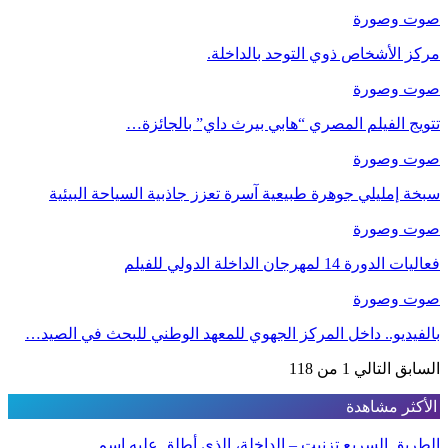
صوت وصورة
مركز الأشخاص ذوي التوحد بالداخلة.
صوت وصورة
تتويج الفيلم المصري “هابي بيرث داي” بالجائزة…
صوت وصورة
سبخة إمليلي جوهرة طبيعية آسرة تعزز جاذبية السياحة البيئية
صوت وصورة
فعاليات الدورة 14 لمهرجان الداخلة الدولي للفيلم
صوت وصورة
بالفيديو.. داخل المركز الجهوي للمعهد الوطني للبحث في الصيد…
السابق
التالي
1 من 118
الأكثر مشاهدة
الطريق السريع تزنيت – الداخلة، الذي أطلق عليه إسم…