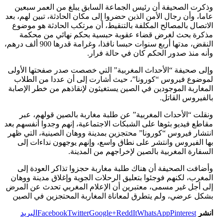
وذكرت الصحيفة أن رئيس الجماعة السابق يبلغ من العمر سبعين
عاما، وأن رجال الأمن الذين حضروا إلى مكان الحادثة، تبين لهم، بعد
الاتصال بالمصالح المكلفة بالتنقيط، أن مرتكب الحادثة هو موضوع
مذكرة بحث لغرض قضاء عقوبة حبسية بحكم نهائي من محكمة
النقض، مدتها أربع سنوات حبسا نافذا، وغرامة قدرها 900 ألف درهم،
وأنه منذ صدور الحكم كان في حالة فرار.
وإلى صحيفة “الأحداث المغربية” التي خصصت صدر صفحتها الأولى
لموضوع فيروس “كورونا”، حيث أشارت إلى أن عددا من الطلاب
المغاربة الموجودين في الصين يستغيثون لإنقاذهم من خطر الإصابة
بالفيروس القاتل.
ونقلت “الأحداث المغربية” عن طلبة مغاربة بالصين قولهم، عبر
مقاطع فيديو بثوها على الشبكات الاجتماعية، إنهم وجدوا أنفسهم بعد
انتشار فيروس “كورونا” محتجزين بمدينة ووهان الصينية، التي ظهر
بها الفيروس وانتشر على نطاق واسع، وإنهم يوجهون نداءات إلى
السفارة المغربية بالصين لإخراجهم من المدينة.
وأضافت الصحيفة أن هناك طلبة مغاربة حجزوا تذاكر العودة إلى
المغرب، لكنهم فوجئوا بتعليق الرحلات الجوية وإغلاق مدينة ووهان
إلى أجل غير مسمى، معتبرين أن الإعلام المغربي تحدث عن المرض
بشكل عرضي، ولم يتطرق لمعاناة المغاربة المحتجزين في الصين
انشر
Pinterest
WhatsApp
ReddIt
Google+
Twitter
Facebook
البريد