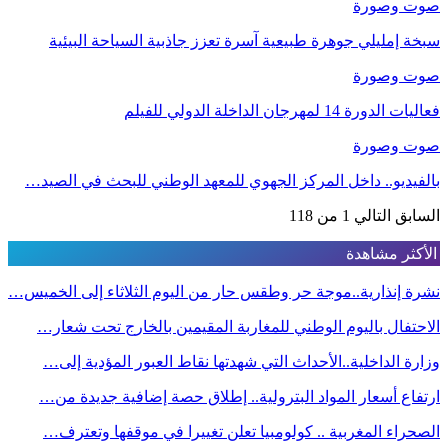
صوت وصورة
سبخة إمليلي جوهرة طبيعية آسرة تعزز جاذبية السياحة البيئية
صوت وصورة
فعاليات الدورة 14 لمهرجان الداخلة الدولي للفيلم
صوت وصورة
بالفيديو.. داخل المركز الجهوي للمعهد الوطني للبحث في الصيد…
السابق
التالي
1 من 118
الأكثر مشاهدة
نشرة إنذارية..موجة حر وطقس حار من اليوم الثلاثاء إلى الخميس…
الاحتفال باليوم الوطني للمغاربة المقيمين بالخارج تحت شعار…
وزارة الداخلية..الأحداث التي شهدتها نقاط العبور المؤدية إلى…
ارتفاع أسعار المواد البترولية.. إطلاق حصة إضافية جديدة من…
الصحراء المغربية .. كولومبيا تعلن تغييرا في موقفها وتعترف…