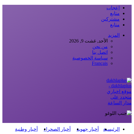
إعجاب
متابع
مشتركين
متابع
المزيد
الأحد, غشت 9, 2026
من نحن
اتصل بنا
سياسة الخصوصية
Français
dakhlaplus -
موقع اخباري
متجدد على
مدار الساعة
الرئيسية
أخبار جهوية
أخبار الصحراء
أخبار وطنية