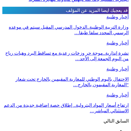
قد يعجبك ايضا
المزيد عن المؤلف
أخبار وطنية
وزارة التربية الوطنية..الدخول المدرسي المقبل سیتم في موعده
الرسمي المحدد سلفا طبقا…
أخبار وطنية
نشرة إنذارية..موجة حر وزخات رعدية مع تساقط البرد وهبات رياح
من اليوم الجمعة إلى الأحد…
أخبار وطنية
الاحتفال باليوم الوطني للمغاربة المقيمين بالخارج تحت شعار
“المغاربة المقيمون بالخارج…
أخبار وطنية
ارتفاع أسعار المواد البترولية.. إطلاق حصة إضافية جديدة من الدعم
الاستثنائي المباشر…
السابق
التالي