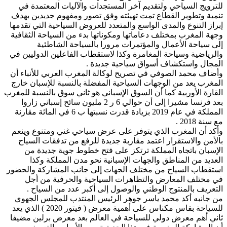
للترويج السياحي ولتقديم آخر المستجدات والآليات المعتمدة في
تنمية وتطوير القطاع تمت تهيئته وفق تصور ومفهوم جديدين بهدف
إبراز التنوع والمدى الواسع والمتعدد للعروض السياحية التي تقدمها
وجهة المغرب بمختلف دعاماتها ومكوناتها بدء من السياحة الثقافية
إلى سياحة الأعمال والمؤتمرات مرورا بالسياحة الشاطئية
والرياضية وسياحة المغامرة وكذا لاستقطاب الفاعلين الدوليين في
المجال واستكشاف أسواق سياحية جديدة .
وأضاف محمد الصوفي في تصريح لوكالة المغرب العربي للأنباء أن
المغرب يعد من الوجهات السياحية المفضلة بالنسبة للإسبان خارج
القارة الأوربية كما أن السوق الإسباني هو ثاني سوق بالنسبة للمغرب
بعد فرنسا مشيرا إلى أن حوالي 6 ر 2 مليون سائح إسباني زاروا
المملكة في عام 2019 بزيادة قدرت نسبتها ب 6 في المائة مقارنة
مع سنة 2018 .
وأكد أن المغرب الذي يتوفر على عرض سياحي غني ومتنوع وينعم
بالأمن والاستقرار اعتمد مقاربة جديدة للرفع من تدفقات السياح
الإسبان باتجاه المملكة ترتكز على فتح خطوط جوية جديدة من
العديد من المناطق والجهات الإسبانية نحو مدن المملكة وكذا
استقطاب السياح من مختلف الجهات إلى جانب المشاركة والحضور
في مختلف المعارض والتظاهرات السياحية والحرفية من أجل
التعريف بالمنتوج الوطني والوصول إلى أكبر عدد من السياح .
من جانبه أكد محمد ياسر جوهر الرئيس المنتدب للمجلس الجهوي
للسياحة بفاس مكناس على أهمية معرض ( فيتور 2020 ) الذي يعد
ثاني أهم معرض دولي للسياحة في العالم بعد معرض برلين مضيفا