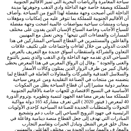
سياحة المغامرة والرياضات البحرية التي تميز الأقاليم الجنوبية
للمملكة وبصفة خاصة جهة الداخلة وادي الذهب وجوهرتها مدينة
الداخلة التي أصبحت وجهة مفضلة لهذا النوع من السياحة .وأضاف
أن الأقاليم الجنوبية للمملكة بما تتوفر عليه من إمكانيات ومؤهلات
وبنيات ومنشآت سياحية بمواصفات عالمية أضحت وجهة مفضلة
للسياح الأجانب وخاصة السياح الإسبان الذين يفدون على مختلف
المسارات والفضاءات التي تتيحها ” ونحن نعمل مع المهنيين
والفاعلين والمستثمرين في القطاع السياحي المشاركين في هذا
الحدث الدولي من خلال لقاءات واجتماعات على تكثيف علاقات
التعاون والشراكة واستقطاب أسواق جديدة مع التعريف بالعرض
السياحي الذي تقدمه جهة الداخلة وادي الذهب والذي يتميز بالتنوع
والغنى والجودة ” .وقال إن الرواق المغربي في هذا المعرض يحظى
بإقبال كبير من طرف الزوار الذين يمثلون وكالات الأسفار
والسلاسل الفندقية والشركات والمقاولات العاملة في القطاع لما
يتضمنه من منتجات في الصناعة التقليدية ومن عروض سياحية
بمعايير دولية مشيرا إلى أن قطاع السياحة يظل من المكونات
الأساسية في النسيج الاقتصادي للجهات خاصة بالأقاليم الجنوبية
للمملكة مما يفرض مضاعفة الجهود لتنمية وتطويره .وتروم الدورة
40 لمعرض ( فيتور 2020 ) التي تعرف مشاركة 165 دولة مواكبة
التحولات والمتطلبات الجديدة للصناعة السياحية كإحدى الأولويات
الرئيسية في جهود الترويج السياحي إلى جانب دعم وتشجيع
المبادرات التي تهدف إلى جعل القطاع منصة دينامية وفاعلة في
مجال خلق فرص الشغل وتبادل الخبرات وتقاسم التجارب
والمعارف والممارسات الجيدة بين مختلف الفاعلين والمهنيين