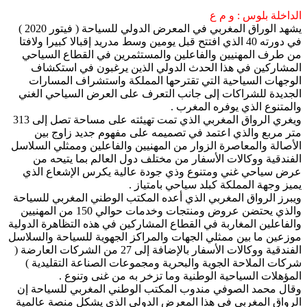
الداخلة بلوس : و م ع
يشهد الوراق المغربي في المعرض الدولي للسياحة ( فيتور 2020 )
في دورته 40 الذي افتتح قبل يومين وسط مدريد إقبالا كبيرا ولافتا
من طرف المهنيين والفاعلين والمستثمرين في القطاع السياحي
المشاركين في هذا الحدث الدولي الذين يرغبون في استكشاف
الوجهات السياحية التي تقترحها المملكة واستشراف المسارات
الجديدة للشراكات إلى جانب التعرف على العرض السياحي الغني
والمتنوع الذي يوفره المغرب .
ويغري الرواق المغربي الذي تمت تهيئته على مساحة تصل إلى 313
متر مربع والذي اعتمد في تصميمه على مفهوم جديد زاوج بين
الأصالة والمعاصرة الزوار من المهنيين والفاعلين وممثلي السلاسل
الفندقية ووكالات الأسفار من مختلف دول العالم بما يتيحه من
عرض سياحي غني ومتنوع وذي جودة عالية يكرس الإشعاع الذي
يميز وجهة المملكة كبلد سياحي بامتياز .
ويبرز الرواق المغربي الذي أعده المكتب الوطني المغربي للسياحة
والذي يحتضن عروض ومنتجات وخدمات حوالي 150 من المهنيين
والفاعلين المغاربة في القطاع المشاركين في هذه التظاهرة الدولية
موزعين ما بين ممثلي الجهات والمراكز الجهوية للسياحة والسلاسل
الفندقية ووكالات الأسفار بالإضافة إلى 27 من الشركات العارضة (
شركات الملاحة الجوية والبحرية ومجموعات الصناعة التقليدية )
المؤهلات السياحية الوطنية وما تزخر به من غنى وتنوع .
وقال محمد الصوفي مندوب المكتب الوطني المغربي للسياحة إن
الرواق المغربي في هذا المعرض الدولي الذي يشكل منصة عالمية