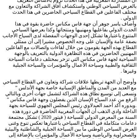
أن المشاركة المغربية في هذا الحدث تروم بالأساس التعريف
بالعرض السياحي الوطني واستكشاف آفاق الشراكة والتعاون مع
مختلف الفاعلين في القطاع السياحي الحاضرين في هذا الحدث
الدولي .
وأضاف ياسر جوهر أن جهة فاس مكناس حاضرة بقوة في هذا
الحدث الدولي بفاعليها ومهنييها ومنتجاتها وكذا بعرضها السياحي
المتنوع باعتبارها تشكل إحدى الوجهات المفضلة لدى السياح الأجانب
بصفة عامة والإسبان على وجه الخصوص مشيرا إلى أن ممثلي
القطاع بهذه الجهة يقومون من خلال لقاءات واتصالات مع الفاعلين
المهنيين الحاضرين في هذه التظاهرة الدولية بالتعريف بالوجهة
السياحية لجهة فاس مكناس التي تزخر بمختلف دعامات السياحة
الثقافية والطبية وسياحة الأعمال والمؤتمرات والسياحة الجبلية
وغيرها .
وأوضح أن الجهة تربطها علاقات شراكة وتعاون في القطاع السياحي
مع العديد من المدن والمناطق الإسبانية خاصة بجهة الأندلس ”
ونسعى إلى توسيع نطاق هذه الشراكة لتشمل جهات أخرى وبالتالي
الرفع من عدد السياح الإسبان الذين يفضلون وجهة فاس مكناس ”
.وبدوره أكد أحمد العبدلاوي رئيس المجلس الجهوي للسياحة بجهة
الداخلة وادي الذهب أن الجهات المغربية الحاضرة في دورة هذه
السنة من المعرض الدولي للسياحة ( فيتور 2020 ) تشكل مجتمعة
دعامات متكاملة في القطاع السياحي باعتبارها تعكس تنوع وغنى
العرض السياحي الوطني ما بين السياحة الجبلية والشاطئية والبيئية
والصحراوية والرياضية وسياحة الأعمال والمؤتمرات بالإضافة إلى