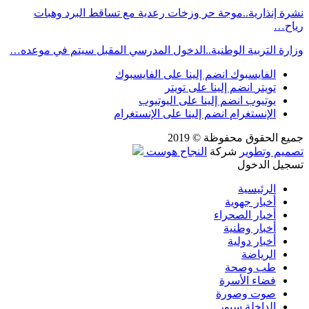
نشرة إنذارية..موجة حر وزخات رعدية مع تساقط البرد وهبات
رياح…
وزارة التربية الوطنية..الدخول المدرسي المقبل سیتم في موعده…
الفايسبوك
انضم إلينا على الفايسبوك
تويتر
انضم إلينا على تويتر
يوتيوب
انضم إلينا على اليوتيوب
الإنستغرام
انضم إلينا على الإنستغرام
جميع الحقوق محفوظة © 2019
تصميم وتطوير
شركة
النجاح هوست
تسجيل الدخول
الرئيسية
أخبار جهوية
أخبار الصحراء
أخبار وطنية
أخبار دولية
الرياضة
طب وصحة
فضاء الأسرة
صوت وصورة
الداخلة سبور