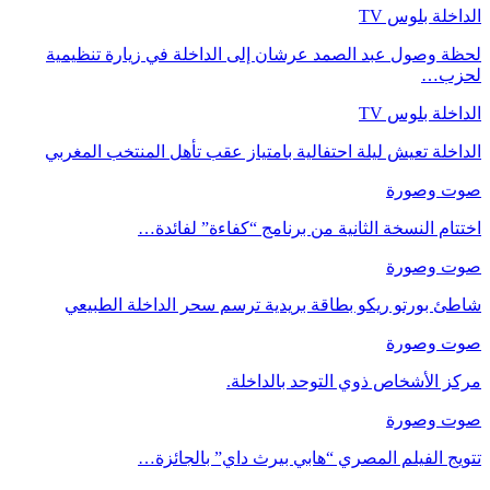
الداخلة بلوس TV
لحظة وصول عبد الصمد عرشان إلى الداخلة في زيارة تنظيمية
لحزب…
الداخلة بلوس TV
الداخلة تعيش ليلة احتفالية بامتياز عقب تأهل المنتخب المغربي
صوت وصورة
اختتام النسخة الثانية من برنامج “كفاءة” لفائدة…
صوت وصورة
شاطئ بورتو ريكو بطاقة بريدية ترسم سحر الداخلة الطبيعي
صوت وصورة
مركز الأشخاص ذوي التوحد بالداخلة.
صوت وصورة
تتويج الفيلم المصري “هابي بيرث داي” بالجائزة…