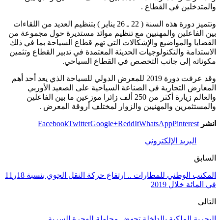
والمتدخلين في القطاع .
وتتميز دورة هذه السنة ( 22 ـ 26 يناير ) بتنظيم العديد من اللقاءات
بين الفاعلين والمهنيين مع تنظيم موائد مستديرة حول مجموعة من
القضايا والمواضيع والإشكالات التي تهم قطاع السياحة بما في ذلك
الاستدامة والتكنولوجيات الحديثة المعتمدة في تدبير القطاع وتثمين
مكوناته إلى جانب التخصص في القطاع السياحي.
وقد عرفت دورة 2019 للمعرض الدولي للسياحة الذي يعد أحد أهم
المعارض التجارية في الصناعة السياحية على الصعيد الأوربي
والعالم زيارة أكثر من 250 ألف زائرا موزعين ما بين الفاعلين
والمستثمرين والمهنيين والزوار لمختلف أروقة المعرض .
انشر
Pinterest
WhatsApp
ReddIt
Google+
Twitter
Facebook
البريد الإلكتروني
السابق
المكتب الوطني للمطارات .. ارتفاع حركة النقل الجوي بنسبة 18ر11
في المائة خلال 2019
التالي
البحرية الملكية بالداخلة تجهض محاولة للهجرة السرية