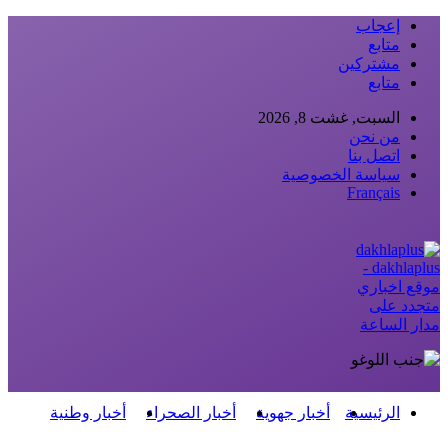
إعجاب
متابع
مشتركين
متابع
السبت, غشت 8, 2026
من نحن
اتصل بنا
سياسة الخصوصية
Français
dakhlaplus -
موقع اخباري
متجدد على
مدار الساعة
الرئيسية
أخبار جهوية
أخبار الصحراء
أخبار وطنية