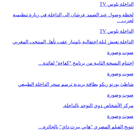
الداخلة بلوس TV
لحظة وصول عبد الصمد عرشان إلى الداخلة في زيارة تنظيمية
لحزب…
الداخلة بلوس TV
الداخلة تعيش ليلة احتفالية بامتياز عقب تأهل المنتخب المغربي
صوت وصورة
اختتام النسخة الثانية من برنامج “كفاءة” لفائدة…
صوت وصورة
شاطئ بورتو ريكو بطاقة بريدية ترسم سحر الداخلة الطبيعي
صوت وصورة
مركز الأشخاص ذوي التوحد بالداخلة.
صوت وصورة
تتويج الفيلم المصري “هابي بيرث داي” بالجائزة…