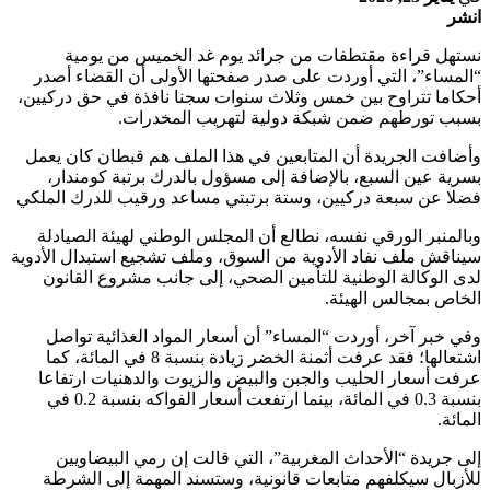
انشر
نستهل قراءة مقتطفات من جرائد يوم غد الخميس من يومية
“المساء”، التي أوردت على صدر صفحتها الأولى أن القضاء أصدر
أحكاما تتراوح بين خمس وثلاث سنوات سجنا نافذة في حق دركيين،
بسبب تورطهم ضمن شبكة دولية لتهريب المخدرات.
وأضافت الجريدة أن المتابعين في هذا الملف هم قبطان كان يعمل
بسرية عين السبع، بالإضافة إلى مسؤول بالدرك برتبة كومندار،
فضلا عن سبعة دركيين، وستة برتبتي مساعد ورقيب للدرك الملكي
وبالمنبر الورقي نفسه، نطالع أن المجلس الوطني لهيئة الصيادلة
سيناقش ملف نفاد الأدوية من السوق، وملف تشجيع استبدال الأدوية
لدى الوكالة الوطنية للتأمين الصحي، إلى جانب مشروع القانون
الخاص بمجالس الهيئة.
وفي خبر آخر، أوردت “المساء” أن أسعار المواد الغذائية تواصل
اشتعالها؛ فقد عرفت أثمنة الخضر زيادة بنسبة 8 في المائة، كما
عرفت أسعار الحليب والجبن والبيض والزيوت والدهنيات ارتفاعا
بنسبة 0.3 في المائة، بينما ارتفعت أسعار الفواكه بنسبة 0.2 في
المائة.
إلى جريدة “الأحداث المغربية”، التي قالت إن رمي البيضاويين
للأزبال سيكلفهم متابعات قانونية، وستسند المهمة إلى الشرطة