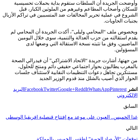
وأوضحت الجريدة أن السلطات ستقوم بداية بحملات تحسيسية
للسكان وأصحاب المطاعم وغيرهم من الملوثين الكبار، قبل
الشروع في عملية تحرير المخالفات ضد المتسببين في تراكم الأزبال
بجنبات الحاويات.
وبخصوص ملف “المحامي وليلى”، أكدت الجريدة أن المحامي لم
يقدم استقالته من حزب العدالة والتنمية، سوى خلال اليومين
الماضيين، وفق ما تثبته نسخة الاستقالة التي وضعها لدى
المسؤولين.
من جهتها، أشارت جريدة “الاتحاد الاشتراكي” أن فيدرالي الصحة
بالمغرب يطالبون بحوار اجتماعي حقيقي دائم ومنتج للحلول،
مستنكرين تجاهل دعوات التنظيمات النقابية لاستئناف جلسات
الحوار الذي أصيب بالشلل منذ قدوم الوزير الجديد
انشر
Pinterest
WhatsApp
ReddIt
Google+
Twitter
Facebook
البريد
الإلكتروني
السابق
غدا الخميس.. العيون على موعد مع إفتتاح قنصلية افريقيا الوسطى
التالي
توقعات “الأرصاد الجوية” لطقس الخميس بالمملكة