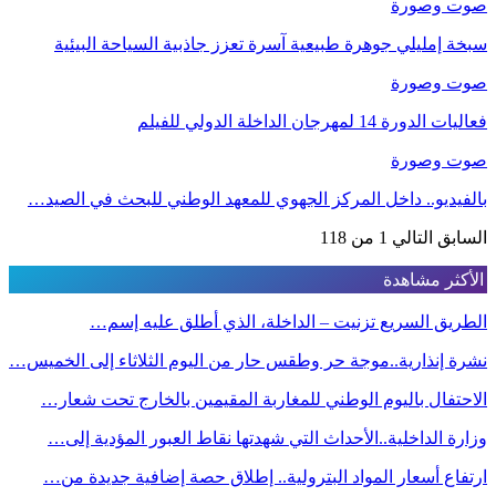
صوت وصورة
سبخة إمليلي جوهرة طبيعية آسرة تعزز جاذبية السياحة البيئية
صوت وصورة
فعاليات الدورة 14 لمهرجان الداخلة الدولي للفيلم
صوت وصورة
بالفيديو.. داخل المركز الجهوي للمعهد الوطني للبحث في الصيد…
السابق
التالي
1 من 118
الأكثر مشاهدة
الطريق السريع تزنيت – الداخلة، الذي أطلق عليه إسم…
نشرة إنذارية..موجة حر وطقس حار من اليوم الثلاثاء إلى الخميس…
الاحتفال باليوم الوطني للمغاربة المقيمين بالخارج تحت شعار…
وزارة الداخلية..الأحداث التي شهدتها نقاط العبور المؤدية إلى…
ارتفاع أسعار المواد البترولية.. إطلاق حصة إضافية جديدة من…