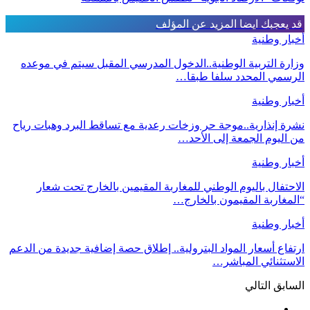
قد يعجبك ايضا
المزيد عن المؤلف
أخبار وطنية
وزارة التربية الوطنية..الدخول المدرسي المقبل سیتم في موعده
الرسمي المحدد سلفا طبقا…
أخبار وطنية
نشرة إنذارية..موجة حر وزخات رعدية مع تساقط البرد وهبات رياح
من اليوم الجمعة إلى الأحد…
أخبار وطنية
الاحتفال باليوم الوطني للمغاربة المقيمين بالخارج تحت شعار
“المغاربة المقيمون بالخارج…
أخبار وطنية
ارتفاع أسعار المواد البترولية.. إطلاق حصة إضافية جديدة من الدعم
الاستثنائي المباشر…
السابق
التالي