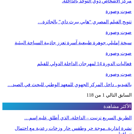
مركز الأشخاص ذوي التوحد بالداخلة.
صوت وصورة
تتويج الفيلم المصري “هابي بيرث داي” بالجائزة…
صوت وصورة
سبخة إمليلي جوهرة طبيعية آسرة تعزز جاذبية السياحة البيئية
صوت وصورة
فعاليات الدورة 14 لمهرجان الداخلة الدولي للفيلم
صوت وصورة
بالفيديو.. داخل المركز الجهوي للمعهد الوطني للبحث في الصيد…
السابق
التالي
1 من 118
الأكثر مشاهدة
الطريق السريع تزنيت – الداخلة، الذي أطلق عليه إسم…
نشرة إنذارية..موجة حر وطقس حار وزخات رعدية مع احتمال
تساقط…