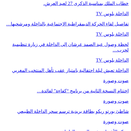
خطاب الملك بمناسبة الذكرى 27 لعيد العرش.
الداخلة بلوس TV
تفاصيل لقاء الحركة الديمقراطية الاجتماعية بالداخلة ومرشحيها…
الداخلة بلوس TV
لحظة وصول عبد الصمد عرشان إلى الداخلة في زيارة تنظيمية
لحزب…
الداخلة بلوس TV
الداخلة تعيش ليلة احتفالية بامتياز عقب تأهل المنتخب المغربي
صوت وصورة
اختتام النسخة الثانية من برنامج “كفاءة” لفائدة…
صوت وصورة
شاطئ بورتو ريكو بطاقة بريدية ترسم سحر الداخلة الطبيعي
صوت وصورة