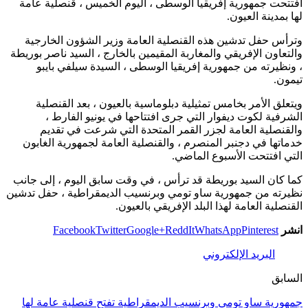
افتتحت جمهورية إفريقيا الوسطى ، اليوم الخميس ، قنصلية عامة
لها بمدينة العيون.
وترأس حفل تدشين هذه القنصلية العامة وزير الشؤون الخارجية
والتعاون الإفريقي والمغاربة المقيمين بالخارج ، السيد ناصر بوريطة
، ونظيرته من جمهورية إفريقيا الوسطى ، السيدة سيلفي بايبو
تيمون.
ويتعلق الأمر بخامس تمثيلية دبلوماسية بالعيون ، بعد القنصلية
الشرفية لكوت ديفوار التي جرى افتتاحها في يونيو الفارط ،
والقنصلية العامة لجزر القمر المتحدة التي شرعت في تقديم
خدماتها في دجنبر المنصرم ، والقنصلية العامة لجمهورية الغابون
التي افتتحت الأسبوع الماضي.
كما كان السيد بوريطة قد ترأس ، في وقت سابق اليوم ، إلى جانب
نظيرته من جمهورية ساو تومي وبرنسيب الديمقراطية ، حفل تدشين
القنصلية العامة لهذا البلد الإفريقي بالعيون.
انشر
Pinterest
WhatsApp
ReddIt
Google+
Twitter
Facebook
البريد الإلكتروني
السابق
جمهورية ساو تومي وبرنسيب الديمقراطية تفتح قنصلية عامة لها