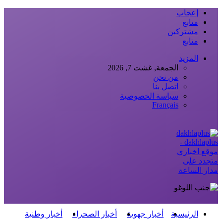
إعجاب
متابع
مشتركين
متابع
المزيد
الجمعة, غشت 7, 2026
من نحن
اتصل بنا
سياسة الخصوصية
Français
dakhlaplus -
موقع اخباري
متجدد على
مدار الساعة
الرئيسية
أخبار جهوية
أخبار الصحراء
أخبار وطنية