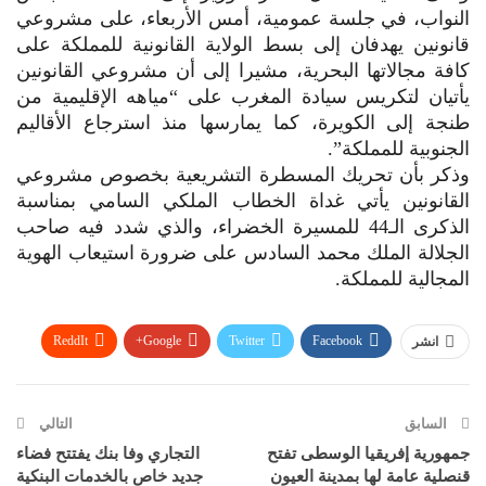
النواب، في جلسة عمومية، أمس الأربعاء، على مشروعي
قانونين يهدفان إلى بسط الولاية القانونية للمملكة على
كافة مجالاتها البحرية، مشيرا إلى أن مشروعي القانونين
يأتيان لتكريس سيادة المغرب على “مياهه الإقليمية من
طنجة إلى الكويرة، كما يمارسها منذ استرجاع الأقاليم
الجنوبية للمملكة”.
وذكر بأن تحريك المسطرة التشريعية بخصوص مشروعي
القانونين يأتي غداة الخطاب الملكي السامي بمناسبة
الذكرى الـ44 للمسيرة الخضراء، والذي شدد فيه صاحب
الجلالة الملك محمد السادس على ضرورة استيعاب الهوية
المجالية للمملكة.
ReddIt
Google+
Twitter
Facebook
انشر
WhatsApp
Pinterest
البريد الإلكتروني
السابق
التالي
جمهورية إفريقيا الوسطى تفتح
التجاري وفا بنك يفتتح فضاء
قنصلية عامة لها بمدينة العيون
جديد خاص بالخدمات البنكية