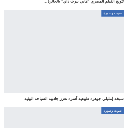
تتويج الفيلم المصري “هابي بيرث داي” بالجائزة…
صوت وصورة
سبخة إمليلي جوهرة طبيعية آسرة تعزز جاذبية السياحة البيئية
صوت وصورة