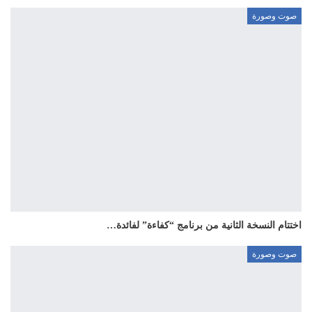
صوت وصورة
اختتام النسخة الثانية من برنامج “كفاءة” لفائدة…
صوت وصورة