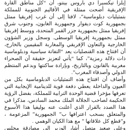
إيلزا تيكسيرا دي باروس بينتو، أن “كل مناطق القارة
الإفريقية أضحت ممثلة في الأقاليم الجنوبية للمملكة
بتمثيليات دبلوماسية”، لافتا إلى أن غرب إفريقيا ممثل
بجمهورية كوت ديفوار وجمهورية الغابون، وجنوب شرق
إفريقيا ممثل بجمهورية جزر القمر المتحدة، ووسط إفريقيا
ممثل بجمهورية إفريقيا الوسطى. وسجل وزير الشؤون
الخارجية والتعاون الإفريقي والمغاربة المقيمين بالخارج،
أن افتتاح هذه القنصليات يعد “التفاتة سياسية ودبلوماسية
ذات دلالة رمزية”، كما “يأتي لتعزيز حقيقة أن الصحراء
مغربية بالقانون وبالتاريخ، وبإرادة ساكنتها وبدعم المنتظم
الدولي وأصدقاء المغرب”.
وأضاف أن افتتاح هذه التمثيليات الدبلوماسية بكل من
العيون والداخلة يعطي دفعة قوية للدينامية الإيجابية التي
تعرفها مؤخرا قضية الوحدة الترابية للمملكة، بفضل الرؤية
الحكيمة لصاحب الجلالة الملك محمد السادس، مذكرا في
هذا الصدد بالقرار الذي أعلنت عنه بوليفيا هذا الأسبوع
والمتعلق بسحب اعترافها ب” الجمهورية” المزعومة ،
و”قطع كل علاقاتها ” مع هذا الكيان الوهمي .
وعلى صعيد متصل أشار الوزير إلى مصادقة مجلس