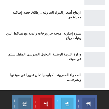
ارتفاع أسعار المواد البترولية.. إطلاق حصة إضافية
جديدة من…
نشرة إنذارية..موجة حر وزخات رعدية مع تساقط البرد
وهبات رياح…
وزارة التربية الوطنية..الدخول المدرسي المقبل سیتم
في موعده…
الصحراء المغربية .. كولومبيا تعلن تغييرا في موقفها
وتعترف…
الفايسبوك
تويتر
يوتيوب
الإنستغرام
انضم إلينا على الفايسبوك
انضم إلينا على تويتر
انضم إلينا على اليوتيوب
انضم إلينا على الإنستغرام