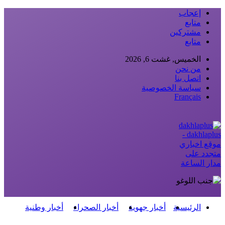
إعجاب
متابع
مشتركين
متابع
الخميس, غشت 6, 2026
من نحن
اتصل بنا
سياسة الخصوصية
Français
dakhlaplus -
موقع اخباري
متجدد على
مدار الساعة
الرئيسية
أخبار جهوية
أخبار الصحراء
أخبار وطنية