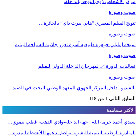
مركز الأشخاص ذوي التوحد بالداخلة.
صوت وصورة
تتويج الفيلم المصري “هابي بيرث داي” بالجائزة…
صوت وصورة
سبخة إمليلي جوهرة طبيعية آسرة تعزز جاذبية السياحة البيئية
صوت وصورة
فعاليات الدورة 14 لمهرجان الداخلة الدولي للفيلم
صوت وصورة
بالفيديو.. داخل المركز الجهوي للمعهد الوطني للبحث في الصيد…
السابق
التالي
1 من 118
الأكثر مشاهدة
سيدي أحمد حرمة الله : جهة الداخلة-وادي الذهب، قطب تنموي…
المبادرة الوطنية للتنمية البشرية تواصل دعمها للأنشطة المدرة…