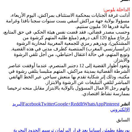
الداخلة بلوس:
أدانت غرفة الجنايات بمحكمة الاستئناف بمراكش، اليوم الأربعاء،
مسؤولا بولاية جهة مراكش آسفي بست سنوات سجنا نافذا وغرامة
مالية قدرها 50 مليون سنتيم.
وحسب مصدر قضائي، فقد قضت نفس هيئة الحكم، في حق المتابع،
بإرجاع مبلغ 120 ألف درهم (مبلغ طلبه المتهم كرشوة من
المشتكين)، وبدرهم رمزي للجمعية المغربية لمحاربة الرشوة
(ترانسبارنسي المغرب) المنتصبة كطرف مدني في هذه القضية.
وتوبع المتهم، في حالة اعتقال احتياطي، من أجل تلقي الرشوة
والابتزاز.
وتعود أطوار القضية إلى 12 دجنبر المنصرم، عندما أوقفت عناصر
الشرطة القضائية بمدينة مراكش، المتهم متلبسا بتلقي رشوة في
مكتبه، وذلك إثر شكاية تقدم بها منعش سياحي عبر الخط الهاتفي
المباشر لتلقي التبليغات عن الرشوة والابتزاز.
واتهم رجل الأعمال المسؤول بالولاية بالابتزاز مقابل منحه ترخيصا
بممارسة نشاط اقتصادي.
انشر
Pinterest
WhatsApp
ReddIt
Google+
Twitter
Facebook
البريد
الإلكتروني
السابق
بوريطة يطمئن إسبانيا بعد قرار البرلمان ترسيم الحدود البحرية