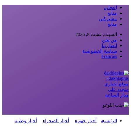
إعجاب
متابع
مشتركين
متابع
السبت, غشت 8, 2026
من نحن
اتصل بنا
سياسة الخصوصية
Français
dakhlaplus -
موقع اخباري
متجدد على
مدار الساعة
الرئيسية
أخبار جهوية
أخبار الصحراء
أخبار وطنية