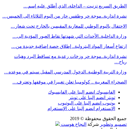
الطريق السريع تزنيت – الداخلة، الذي أطلق عليه إسم…
نشرة إنذارية..موجة حر وطقس حار من اليوم الثلاثاء إلى الخميس…
الاحتفال باليوم الوطني للمغاربة المقيمين بالخارج تحت شعار…
وزارة الداخلية..الأحداث التي شهدتها نقاط العبور المؤدية إلى…
ارتفاع أسعار المواد البترولية.. إطلاق حصة إضافية جديدة من…
نشرة إنذارية..موجة حر وزخات رعدية مع تساقط البرد وهبات
رياح…
وزارة التربية الوطنية..الدخول المدرسي المقبل سیتم في موعده…
الصحراء المغربية .. كولومبيا تعلن تغييرا في موقفها وتعترف…
الفايسبوك
انضم إلينا على الفايسبوك
تويتر
انضم إلينا على تويتر
يوتيوب
انضم إلينا على اليوتيوب
الإنستغرام
انضم إلينا على الإنستغرام
جميع الحقوق محفوظة © 2019
تصميم وتطوير
شركة
النجاح هوست