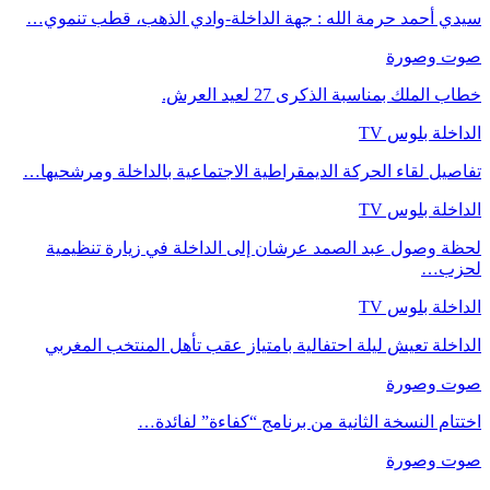
سيدي أحمد حرمة الله : جهة الداخلة-وادي الذهب، قطب تنموي…
صوت وصورة
خطاب الملك بمناسبة الذكرى 27 لعيد العرش.
الداخلة بلوس TV
تفاصيل لقاء الحركة الديمقراطية الاجتماعية بالداخلة ومرشحيها…
الداخلة بلوس TV
لحظة وصول عبد الصمد عرشان إلى الداخلة في زيارة تنظيمية
لحزب…
الداخلة بلوس TV
الداخلة تعيش ليلة احتفالية بامتياز عقب تأهل المنتخب المغربي
صوت وصورة
اختتام النسخة الثانية من برنامج “كفاءة” لفائدة…
صوت وصورة