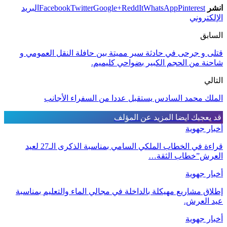
انشر
Pinterest
WhatsApp
ReddIt
Google+
Twitter
Facebook
البريد
الإلكتروني
السابق
قتلى و جرحى في حادثة سير مميتة بين حافلة النقل العمومي و
شاحنة من الحجم الكبير بضواحي كليميم.
التالي
الملك محمد السادس يستقبل عددا من السفراء الأجانب
قد يعجبك ايضا
المزيد عن المؤلف
أخبار جهوية
قراءة في الخطاب الملكي السامي بمناسبة الذكرى الـ27 لعيد
العرش”خطاب الثقة…
أخبار جهوية
إطلاق مشاريع مهيكلة بالداخلة في مجالي الماء والتعليم بمناسبة
عيد العرش.
أخبار جهوية