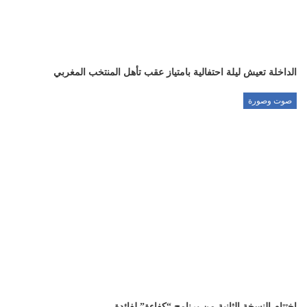
الداخلة تعيش ليلة احتفالية بامتياز عقب تأهل المنتخب المغربي
صوت وصورة
اختتام النسخة الثانية من برنامج “كفاءة” لفائدة…