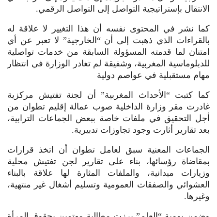
الانتقال بإستراتيجية التواصل إلى التواصل الرقمي.
كما نشر في المحتوى نفسه أن هذا التغيير لا علاقة له
بالقراءات الذي ذهبت إلى أن “الخارجية” لا تعبر عن أي
امتنان لما قدمته المسؤولة السابقة من خدمات تواصلية
للدبلوماسية المغربية، وشفيقة لم تغادر الوزارة في انتظار
مهام مستقبلية في عواصم دولية
كما كتبت “الأحداث المغربية” أن لجنة تفتيش مركزية
غادرت مقر وزارة الداخلية صوب عمالة إقليم تطوان من
أجل التحقيق في ملفات خاصة ببعض الجماعات الترابية،
بعد تقارير أثارت وجود تجاوزات تدبيرية.
الجماعات المعنية سبق لعامل تطوان أن اتخذ قرارات
بمقاضاة رؤسائها، بناء على تقارير لجن تفتيش محلية
وزيارات ميدانية، والملفات المثارة لها علاقة بالبناء
العشوائي والصفقات العمومية وتسليم أشغال غير منتهية،
وغيرها.
وضمن يومية “العلم” برزت مطالبة مهتمين بحقوق المرأة