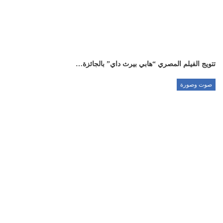
تتويج الفيلم المصري “هابي بيرث داي” بالجائزة…
صوت وصورة