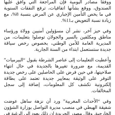
ووفقا مصادر اليومية فإن المراجعة التي وافق عليها
الصندوق، ووقع بشأنها اتفاقيات، ترفع النفقات السنوية
في ما يخص التأمين الإجباري عن المرض بنسبة 8%، مع
زيادة نسبة التعويض بـ11%.
وفي حيز آخر، نشر أن مسؤولين أمنيين وولاة ورؤساء
مناطق ومكلفين بالسير والجولان توصلوا بتعليمات، من
المديرية العامة للأمن الوطني، بخصوص رخص سياقة
جديدة ستستعمل ابتداء من السنة الجارية.
وأعطيت التعليمات إلى عناصر الشرطة بقبول “البيرميات”
القديمة، مع ضرورة تغييرها بالجديدة في حال انتهاء
صلاحيتها، في حين فرض على الحاصلين على رخص جديدة
التوفر على الوثيقة بمعايير جديدة تعتمد على بطاقة
إلكترونية تكشف كل المعلومات، إضافة إلى سجل
المخالفات.
وفي “الأحداث المغربية” ورد أن نزهة ساهل عوضت
شفيقة الهبطي في منصب مديرة التواصل بوزارة الشؤون
الخارجية. وقال مصدر الجريدة إن ذلك يعود إلى الرغبة في