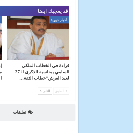
قد يعجبك ايضا
أخبار جهوية
قراءة في الخطاب الملكي
إ
السامي بمناسبة الذكرى الـ27
م
لعيد العرش”خطاب الثقة…
ا
السابق
التالي
تعليقات