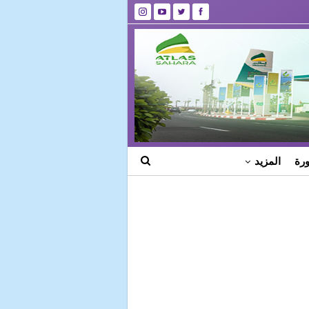
رة
المزيد