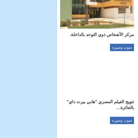
مركز الأشخاص ذوي التوحد بالداخلة.
صوت وصورة
تتويج الفيلم المصري “هابي بيرث داي”
بالجائزة…
صوت وصورة