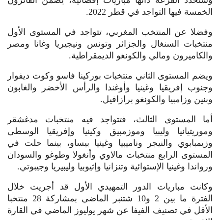
وستحدد القرعة ذاتها مباريات إقصائية، يضمن الفائزون
الخمسة فيها التواجد في قطر 2022.
وفضلا عن المنتخب المغربي، تتواجد في المستوى الأول
منتخبات السنغال والجزائر وتونس ونيجيريا وغانا ومصر
والكاميرون ومالي والكونغو الديمقراطية.
ويضم المستوى الثاني منتخبات بوركينا فاسو وكوت ديفوار
وجنوب إفريقيا وغينيا وأوغندا والرأس الأخضر والغابون
وبنين وزامبيا والكونغو برازافيل.
أما المستوى الثالث، فتتواجد فيه منتخبات مدغشقر
وموريتيانيا وليبيا وموزمبيق وكينيا وإفريقيا الوسطى
وزيمبابوي والنيجر وناميبيا وغينيا بيساو، بينما حلت في
المستوى الرابع منتخبات مالاوي وأنغولا وطوغو والسودان
ورواندا وغينيا الإستوائية وتنزانيا وإثيوبيا وليبيريا وجيبوتي.
وكانت مباريات الدور التمهيدي الأول قد أجريت خلال
الفترة ما بين 2 و10 شتنبر الماضي بمشاركة 28 منتخبا
الأقل في تصنيف الفيفا عن شهر يوليوز الماضي في القارة