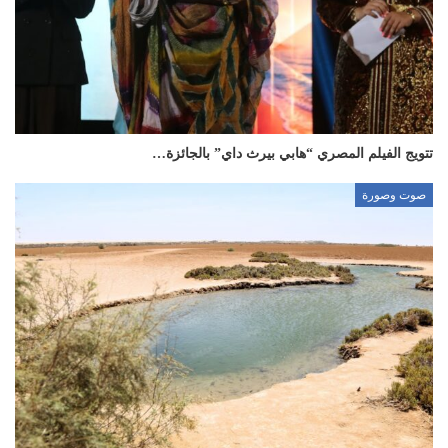
تتويج الفيلم المصري “هابي بيرث داي” بالجائزة…
صوت وصورة