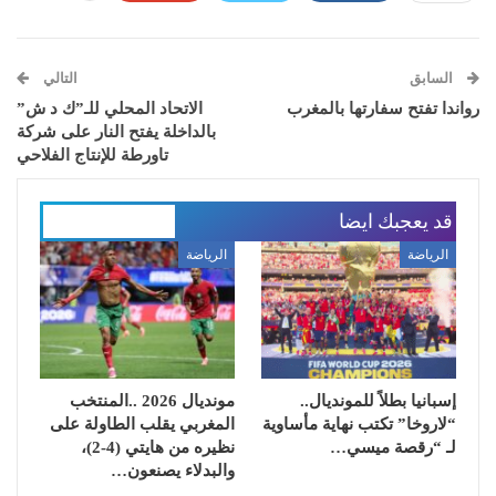
السابق
التالي
رواندا تفتح سفارتها بالمغرب
الاتحاد المحلي للـ”ك د ش”
بالداخلة يفتح النار على شركة
تاورطة للإنتاج الفلاحي
قد يعجبك ايضا
المزيد عن المؤلف
الرياضة
الرياضة
إسبانيا بطلاً للمونديال..
مونديال 2026 ..المنتخب
“لاروخا” تكتب نهاية مأساوية
المغربي يقلب الطاولة على
لـ “رقصة ميسي…
نظيره من هايتي (4-2)،
والبدلاء يصنعون…