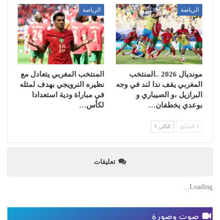
الرياضة
الرياضة
مونديال 2026 ..المنتخب
المنتخب المغربي يتعادل مع
المغربي يقف ندا لند في وجه
نظيره النرويجي بهدف لمثله
البرازيل ،و الصيباري و
في مباراة ودية استعدادا
بوعدي يخطفان…
لكأس…
السابق
التالي
تعليقات
Loading...
صوت وصورة