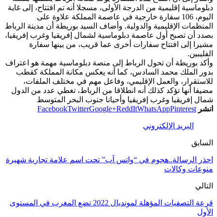
دبلوماسية إقليمية من الدرجة الأولى، مسجلا أنه تم افتتاح، إلى غاية
اليوم، 106 سفارة خارجية في عاصمة المملكة علاوة على
المنظمات الإقليمية والدولية. وأضاف السيد بوريطة أن مدينة الرباط
بصدد أن تصبح أول عاصمة دبلوماسية لشمال إفريقيا وغرب إفريقيا،
مشيرا إلى افتتاح سفارات أخرى عما قريب، من بينها سفارة
الفليبين.
وأكد بوريطة أن تحول الرباط إلى منصة دبلوماسية مهمة هو اعتراف
بدور الملك محمد السادس، كما أنه يعكس مكانة المملكة كقطب
للاستقرار، والعمل الإقليمي، وفاعل مهم في مختلف الملفات،
مضيفا أنها تؤكد كذلك أنه انطلاقا من الرباط، تغطي عدد من الدول
شمال إفريقيا وغرب إفريقيا وأحيانا جنوب البحر المتوسط
انشر
Pinterest
WhatsApp
ReddIt
Google+
Twitter
Facebook
البريد الإلكتروني
السابق
احذر الرسالة..هجوم في “واتس آب” تحت اسم علامة تجارية شهيرة
منوعات وكالات
التالي
قرعة التصفيات المؤهلة لمونديال 2022 تضع المغرب في المستوى
الأول