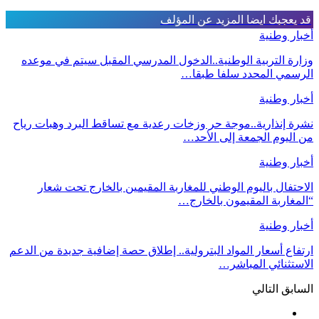
قد يعجبك ايضا
المزيد عن المؤلف
أخبار وطنية
وزارة التربية الوطنية..الدخول المدرسي المقبل سیتم في موعده
الرسمي المحدد سلفا طبقا…
أخبار وطنية
نشرة إنذارية..موجة حر وزخات رعدية مع تساقط البرد وهبات رياح
من اليوم الجمعة إلى الأحد…
أخبار وطنية
الاحتفال باليوم الوطني للمغاربة المقيمين بالخارج تحت شعار
“المغاربة المقيمون بالخارج…
أخبار وطنية
ارتفاع أسعار المواد البترولية.. إطلاق حصة إضافية جديدة من الدعم
الاستثنائي المباشر…
السابق
التالي