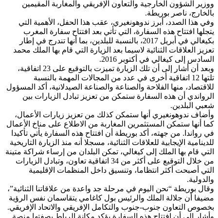
ووزير الشؤون الخارجية والتعاون الإفريقي والمغاربة المقيمين
بالخارج، ناصر بوريطة.
وفي هذا الصدد، أبرز ندوهونغيري، عقب هذا الحفل، الأهمية التي
يتجلها افتتاح هذه السفارة، التي تأتي بعد افتتاح سفارة المغرب
بكيغالي في أبريل 2017، بالنسبة للبلدين، بما أنها تندرج في إطار
تعزيز العلاقات الثنائية لاسيما بعد الزيارة التي قام بها الملك محمد
السادس إلى كيغالي في أكتوبر 2016.
وبعد أن أشار إلى أن تلك الزيارة تميزت بالتوقيع على 23 اتفاقية،
تلتها 12 اتفاقية أخرى في عدد من المجالات المهمة بالنسبة
للاقتصاد، منها الفلاحة والصناعة والصناعة الصيدلانية، أكد المسؤول
الرواندي أن هذه السفارة ستمكن من تعزيز تبادل الزيارات بين
شعبي البلدين.
وأضاف ندوهونغيري أنها ستمكن كذلك من تعزيز زيارات الأعمال،
كما أنها ستمكن المستثمرين المغاربة من الاطلاع على مناخ الأعمال
في رواندا. من جهته، أكد بوريطة أن افتتاح هذه السفارة يأتي تأكيدا
للدينامية الإيجابية للعلاقات الثنائية، مسجلا أنه منذ الزيارة التاريخية
التي قام بها الملك إلى كيغالي، تمكن البلدان من إرساء شراكة متينة
من خلال التوقيع على أكثر من 34 اتفاقية تعاون، وتبادل الزيارات
التي أصبحت أكثر انتظاما، وتنسيق داخل المنظمات الإقليمية
والدولية.
وقال بوريطة “نحن اليوم في مرحلة جد واعدة من علاقاتنا الثنائية”،
مضيفا أن جلالة الملك والرئيس بول كاغامي يتقاسمان نفس الرؤية
بخصوص التعاون جنوب-جنوب والتكامل الإفريقي والاتحاد الإفريقي.
وأشار إلى أن افتتاح هذه السفارة يؤكد مكانة الرباط بصفتها منصة