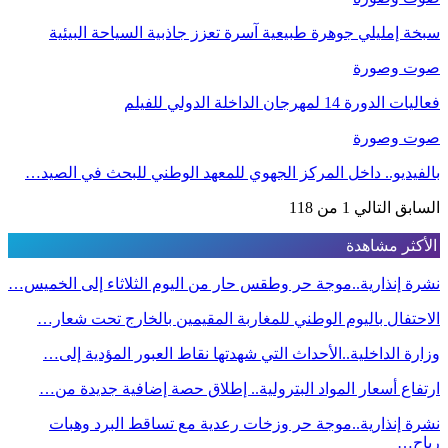
سبخة إمليلي جوهرة طبيعية آسرة تعزز جاذبية السياحة البيئية
صوت وصورة
فعاليات الدورة 14 لمهرجان الداخلة الدولي للفيلم
صوت وصورة
بالفيديو.. داخل المركز الجهوي للمعهد الوطني للبحث في الصيد…
السابق
التالي
1 من 118
الأكثر مشاهدة
نشرة إنذارية..موجة حر وطقس حار من اليوم الثلاثاء إلى الخميس…
الاحتفال باليوم الوطني للمغاربة المقيمين بالخارج تحت شعار…
وزارة الداخلية..الأحداث التي شهدتها نقاط العبور المؤدية إلى…
ارتفاع أسعار المواد البترولية.. إطلاق حصة إضافية جديدة من…
نشرة إنذارية..موجة حر وزخات رعدية مع تساقط البرد وهبات
رياح…