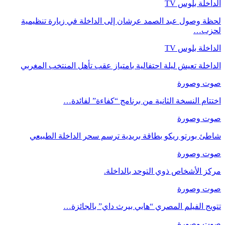
الداخلة بلوس TV
لحظة وصول عبد الصمد عرشان إلى الداخلة في زيارة تنظيمية
لحزب…
الداخلة بلوس TV
الداخلة تعيش ليلة احتفالية بامتياز عقب تأهل المنتخب المغربي
صوت وصورة
اختتام النسخة الثانية من برنامج “كفاءة” لفائدة…
صوت وصورة
شاطئ بورتو ريكو بطاقة بريدية ترسم سحر الداخلة الطبيعي
صوت وصورة
مركز الأشخاص ذوي التوحد بالداخلة.
صوت وصورة
تتويج الفيلم المصري “هابي بيرث داي” بالجائزة…
صوت وصورة