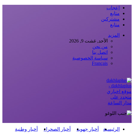
إعجاب
متابع
مشتركين
متابع
المزيد
الأحد, غشت 9, 2026
من نحن
اتصل بنا
سياسة الخصوصية
Français
dakhlaplus -
موقع اخباري
متجدد على
مدار الساعة
الرئيسية
أخبار جهوية
أخبار الصحراء
أخبار وطنية