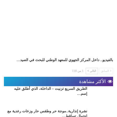
بالفيديو.. داخل المركز الجهوي للمعهد الوطني للبحث في الصيد…
السابق
التالي
1 من 118
الأكثر مشاهدة
الطريق السريع تزنيت – الداخلة، الذي أطلق عليه
إسم…
نشرة إنذارية..موجة حر وطقس حار وزخات رعدية مع
احتمال تساقط…