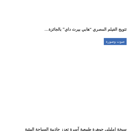
تتويج الفيلم المصري “هابي بيرث داي” بالجائزة…
صوت وصورة
سبخة إمليلي جوهرة طبيعية آسرة تعزز جاذبية السياحة البيئية