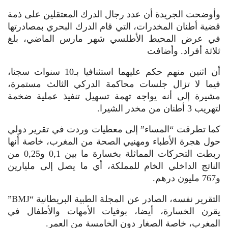
وأوضحت الجريدة أن عدد رجال الدرك المعتقلين على ذمة
قضية أطنان المخدرات، التي قام الدرك البحري بمصادرتها
في عرض المحيط الأطلسي شهر مارس الماضي، بلغ
ثلاثة أفراد. وأضافت
أن اثنين منهم حكم عليهما استئنافيا بـ10 سنوات سجنا،
فيما لا تزال جلسات محاكمة الدركي الثالث مستمرة،
مشيرة إلى أنه يواجه تهمة تسهيل تنفيذ عملية ضخمة
لتهريب 3 أطنان من مخدر الشيرا.
كما تطرقت “المساء” إلى معطيات وردت في تقرير دولي
حول هجرة الأطباء ومهنيي الصحة من المغرب، خاصة أنها
ربطت التحركات المماثلة بخسارة ما بين 0,1 و0,25 من
الناتج الداخلي الخام للمملكة، أي ما يصل إلى مليارين
و767 مليون درهم.
التقرير نفسه، الصادر عن المجلة الطبية البريطانية “BMJ”
يقرن الخسارة، أيضا، بوفيات الأمهات والأطفال في
المغرب، خاصة الصغار دون الخامسة من العمر.