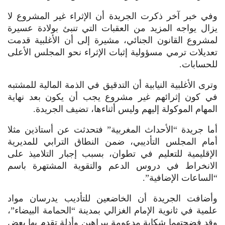
وفي خبر آخر ذكرت الجريدة أن الإثراء غير المشروع لا
يزال يواجه المزيد من العقبات التي تنبئ بولادة عسيرة
لمشروع القانون الجنائي، مشيرة إلى أن الأغلبية قدمت
تعديلات ترمي مسؤولية إثبات الإثراء نحو المجلس الأعلى
للحسابات.
وترى الأغلبية النيابية أن التدقيق في الذمة المالية للمشتبه
في كون إثرائهم غير مشروع يجب أن يكون بعد نهاية
المهام الموكولة إليهم وليس أثناءها، تضيف الجريدة.
أما جريدة “الأحداث المغربية” فتحدثت عن أستاذين مثلا
أمام المجلس التأديبي، ضمن النطاق الترابي للمديرية
الإقليمية للتعليم في تطوان، بسبب إجبار التلاميذ على
الانخراط في دروس الدعم والتقوية المشتهرة باسم
“الساعات الإضافية”.
وأضافت الجريدة أن الخاضعين للتأديب يدرسان مواد
علمية في ثانوية الإمام الغزالي بمدينة “الحمامة البيضاء”،
وقد فضحتهما شكاية مدعومة ببراهين وأدلة تقدم بها بعض