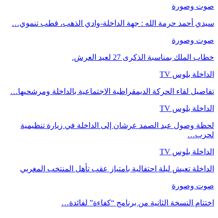
صوت وصورة
سيدي أحمد حرمة الله : جهة الداخلة-وادي الذهب، قطب تنموي…
صوت وصورة
خطاب الملك بمناسبة الذكرى 27 لعيد العرش.
الداخلة بلوس TV
تفاصيل لقاء الحركة الديمقراطية الاجتماعية بالداخلة ومرشحيها…
الداخلة بلوس TV
لحظة وصول عبد الصمد عرشان إلى الداخلة في زيارة تنظيمية
لحزب…
الداخلة بلوس TV
الداخلة تعيش ليلة احتفالية بامتياز عقب تأهل المنتخب المغربي
صوت وصورة
اختتام النسخة الثانية من برنامج “كفاءة” لفائدة…