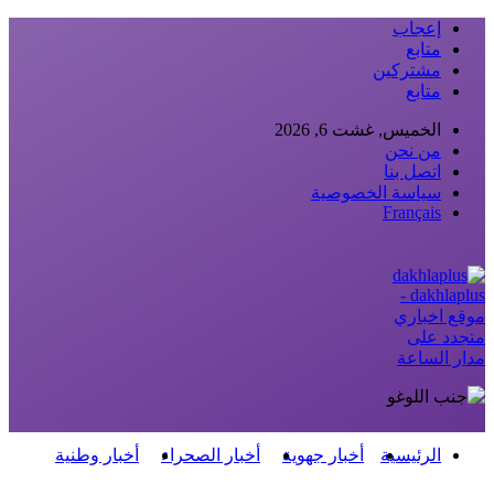
إعجاب
متابع
مشتركين
متابع
الخميس, غشت 6, 2026
من نحن
اتصل بنا
سياسة الخصوصية
Français
dakhlaplus -
موقع اخباري
متجدد على
مدار الساعة
الرئيسية
أخبار جهوية
أخبار الصحراء
أخبار وطنية