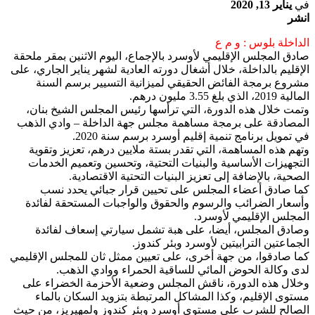
في
يناير 13, 2020
انشر
الداخلة بلوس : و م ع
صادق المجلس الإقليمي لأوسرد بالإجماع، اليوم الاثنين بمقر ملحقة
الإقليم بالداخلة، خلال أشغال دورته العادية لشهر يناير الجاري، على
مشروع برمجة الفائض الحقيقي لميزانية التسيير برسم السنة
المالية 2019، الذي بلغ 3.55 مليون درهم.
وتمت خلال هذه الدورة، التي ترأسها رئيس المجلس الشيخ بنان،
المصادقة على برمجة مساهمة مجلس جهة الداخلة – وادي الذهب
في تمويل برنامج تنمية إقليم أوسرد برسم سنة 2020.
وتهم هذه المساهمة، التي تقدر بستة ملايين درهم، تعزيز وتقوية
التجهيزات الأساسية والبنيات التحتية، وتحسين وتعميم الخدمات
الصحية، بالإضافة إلى تعزيز البنيات التحتية الاقتصادية.
كما صادق أعضاء المجلس على تحيين قرار جبائي يحدد نسب
وأسعار الضرائب والرسوم والحقوق والواجبات المستحقة لفائدة
المجلس الإقليمي لأوسرد.
وصادق المجلس، أيضا، على هبة تشمل سيارتي إسعاف لفائدة
الجماعتين الترابيتين لأوسرد وبئر كندوز.
كما صادقوا، من جهة أخرى، على تعيين ممثل ثان للمجلس الإقليمي
لدى وكالة الحوض المائي للساقية الحمراء ووادي الذهب.
وخلال هذه الدورة، ناقش المجلس وضعية الأحزمة الخضراء على
مستوى الإقليم، وكذا المشاكل المرتبطة بتزويد السكان بالماء
الصالح للشرب على مستوى أوسرد وبئر كندوز ولمهيريز، من حيث