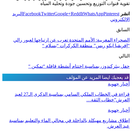
تقوية قنوات التوزيع وتحسين جودة وتحلية المياه
انشر
Pinterest
WhatsApp
ReddIt
Google+
Twitter
Facebook
البريد
الإلكتروني
السابق
الصحراء المغربية: الأمم المتحدة تعرب عن ارتياحها لعبور رالي
“إفريقيا ايكو ريس” منطقة الكركرات “بسلام “
التالي
حفل ببئركندوز، بمناسبة اختتام أنشطة قافلة “تمكين “
قد يعجبك ايضا
المزيد عن المؤلف
أخبار جهوية
قراءة في الخطاب الملكي السامي بمناسبة الذكرى الـ27 لعيد
العرش”خطاب الثقة…
أخبار جهوية
إطلاق مشاريع مهيكلة بالداخلة في مجالي الماء والتعليم بمناسبة
عيد العرش.