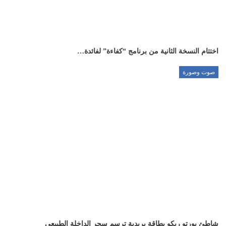
اختتام النسخة الثانية من برنامج “كفاءة” لفائدة…
صوت وصورة
شاطئ بورتو ريكو بطاقة بريدية ترسم سحر الداخلة الطبيعي