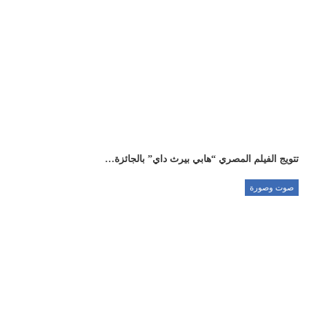
تتويج الفيلم المصري “هابي بيرث داي” بالجائزة…
صوت وصورة