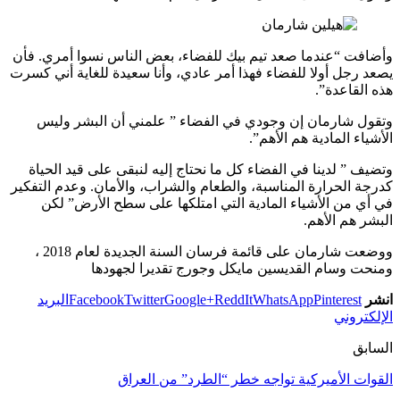
وأضافت “عندما صعد تيم بيك للفضاء، بعض الناس نسوا أمري. فأن
يصعد رجل أولا للفضاء فهذا أمر عادي، وأنا سعيدة للغاية أني كسرت
هذه القاعدة”.
وتقول شارمان إن وجودي في الفضاء ” علمني أن البشر وليس
الأشياء المادية هم الأهم”.
وتضيف ” لدينا في الفضاء كل ما نحتاج إليه لنبقى على قيد الحياة
كدرجة الحرارة المناسبة، والطعام والشراب، والأمان. وعدم التفكير
في أي من الأشياء المادية التي امتلكها على سطح الأرض” لكن
البشر هم الأهم.
ووضعت شارمان على قائمة فرسان السنة الجديدة لعام 2018 ،
ومنحت وسام القديسين مايكل وجورج تقديرا لجهودها
انشر
Pinterest
WhatsApp
ReddIt
Google+
Twitter
Facebook
البريد
الإلكتروني
السابق
القوات الأميركية تواجه خطر “الطرد” من العراق