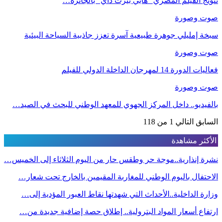
تتويج الفيلم المصري “هابي بيرث داي” بالجائزة…
صوت وصورة
سبخة إمليلي جوهرة طبيعية آسرة تعزز جاذبية السياحة البيئية
صوت وصورة
فعاليات الدورة 14 لمهرجان الداخلة الدولي للفيلم
صوت وصورة
بالفيديو.. داخل المركز الجهوي للمعهد الوطني للبحث في الصيد…
السابق
التالي
1 من 118
الأكثر مشاهدة
نشرة إنذارية..موجة حر وطقس حار من اليوم الثلاثاء إلى الخميس…
الاحتفال باليوم الوطني للمغاربة المقيمين بالخارج تحت شعار…
وزارة الداخلية..الأحداث التي شهدتها نقاط العبور المؤدية إلى…
ارتفاع أسعار المواد البترولية.. إطلاق حصة إضافية جديدة من…