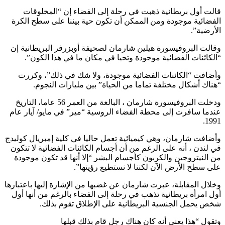
قالت أول بريطانية ذهبت في رحلة إلى الفضاء إن “المخلوقات
الفضائية موجودة ومن الممكن أن تكون حية بيننا على سطح الكرة
الأرضية”.
وقالت البروفيسورة هيلين شارمان لصحيفة أوبزرفر البريطانية إن
“الكائنات الفضائية موجودة وتحيا في مكان ما في هذا الكون”.
وأضافت “الكائنات الفضائية موجودة، ولا شك في ذلك”، وكررت
“هناك أشكال مختلفة تماما من الحياة” بين مليارات النجوم.
ودخلت البروفيسورة شارمان ، البالغة من العمر 56 عاما، التاريخ
عندما سافرت إلى محطة الفضاء الروسية “مير” في مايو/ آيار عام
1991.
وأضافت شارمان، وهي كيميائية تعمل حاليا في كلية إمبريال كوليدج
في لندن ، أنه على الرغم من أن أجسام الكائنات الفضائية لا تتكون
من النيتروجين والكربون كأجسام البشر “إلا أنها قد تكون موجودة
على سطح الأرض الآن لكننا لا نستطيع رؤيتها”.
وخلال المقابلة، عبرت شارمان عن غضبها من الإشارة إليها باعتبارها
أول امرأة بريطانية تذهب في رحلة إلى الفضاء بالرغم من أنها أول
شخص يحمل الجنسية البريطانية على الإطلاق تقوم بذلك.
وتقول “هذا يعنى أنه كان هناك رجل قام بذلك قبلها