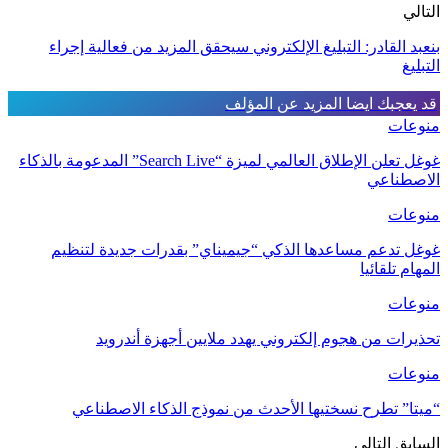
التالي
بنعبد القادر: التبليغ الإلكتروني سيحقق المزيد من فعالية إجراء
التبليغ
قد يعجبك ايضا
المزيد عن المؤلف
منوعات
غوغل تعلن الإطلاق العالمي لميزة “Search Live” المدعومة بالذكاء
الاصطناعي
منوعات
غوغل تدعم مساعدها الذكي “جيميناي” بقدرات جديدة لتنظيم
المهام تلقائيا
منوعات
تحذيرات من هجوم إلكتروني يهدد ملايين أجهزة أندرويد
منوعات
“ميتا” تطرح نسختيها الأحدث من نموذج الذكاء الاصطناعي
السابق
التالي