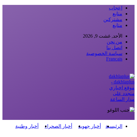
إعجاب
متابع
مشتركين
متابع
الأحد, غشت 9, 2026
من نحن
اتصل بنا
سياسة الخصوصية
Français
dakhlaplus -
موقع اخباري
متجدد على
مدار الساعة
الرئيسية
أخبار جهوية
أخبار الصحراء
أخبار وطنية