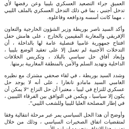
العميق جراء التصعيد العسكري بليبيا وعن رفضها لأي
تدخل أجنبي ، بما في ذلك التدخل العسكري بالملف الليبي
، مهما كانت أسسه ودوافعه وفاعلوه.
وأكد السيد ناصر بوريطة وزير الشؤون الخارجية والتعاون
الإفريقي والمغاربة المقيمين بالخارج ، على هامش حفل
افتتاح جمهورية غامبيا قنصلية عامة لها بالداخلة ، أن
التدخلات الأجنبية لم تعمل إلا على تعقيد الوضع بليبيا ،
وإبعاد آفاق حل سياسي بالبلاد ، وتكريس الخلافات
الداخلية وتهديد السلم والأمن بالمنطقة المغاربية برمتها.
وشدد السيد بوريطة ، في لقاء صحفي مشترك مع نظيره
الغامبي السيد مامادو تانغارا ، على أنه لا يوجد حل
عسكري للنزاع في ليبيا ، معتبرا أن حل النزاع “لا يمكن أن
يكون إلا سياسيا ، ويكمن في التوافق بين الفرقاء الليبيين ،
في إطار المصلحة العليا لليبيا وللشعب الليبي”.
وأوضح أن هذا الحل السياسي يمر عبر مرحلة انتقالية وفقا
لمتقضيات اتفاق الصخيرات السياسي ، وذلك من خلال
تعزيز هذا الاتفاق وتجويده إن لزم الأمر.