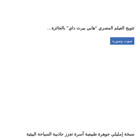
تتويج الفيلم المصري “هابي بيرث داي” بالجائزة…
صوت وصورة
سبخة إمليلي جوهرة طبيعية آسرة تعزز جاذبية السياحة البيئية