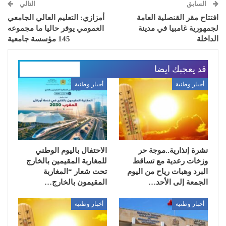
السابق
التالي
افتتاح مقر القنصلية العامة
أمزازي: التعليم العالي الجامعي
لجمهورية غامبيا في مدينة
العمومي يوفر حاليا ما مجموعه
الداخلة
145 مؤسسة جامعية
قد يعجبك ايضا
المزيد عن المؤلف
أخبار وطنية
أخبار وطنية
نشرة إنذارية..موجة حر
الاحتفال باليوم الوطني
وزخات رعدية مع تساقط
للمغاربة المقيمين بالخارج
البرد وهبات رياح من اليوم
تحت شعار “المغاربة
الجمعة إلى الأحد…
المقيمون بالخارج…
أخبار وطنية
أخبار وطنية