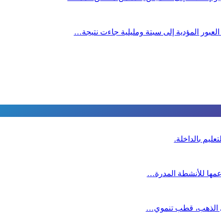
 العبور المؤدية إلى سبتة ومليلية جاءت نتيجة…
عليم بالداخلة.
دعمها للأنشطة المدرة…
دي الذهب، قطب تنموي…