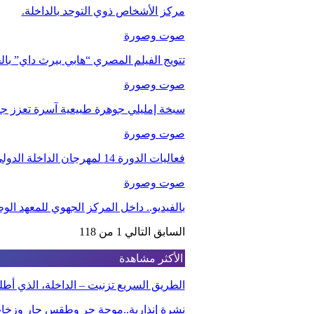
مركز الأشخاص ذوي التوحد بالداخلة.
صوت وصورة
تتويج الفيلم المصري “هابي بيرث داي” با
صوت وصورة
سبخة إمليلي جوهرة طبيعية آسرة تعزز جاذب
صوت وصورة
فعاليات الدورة 14 لمهرجان الداخلة الدولي للفيلم
صوت وصورة
بالفيديو.. داخل المركز الجهوي للمعهد ا
السابق
التالي
1 من 118
الأكثر مشاهدة
الطريق السريع تزنيت – الداخلة، الذي أ
نشرة إنذارية..موجة حر وطقس حار وزخا