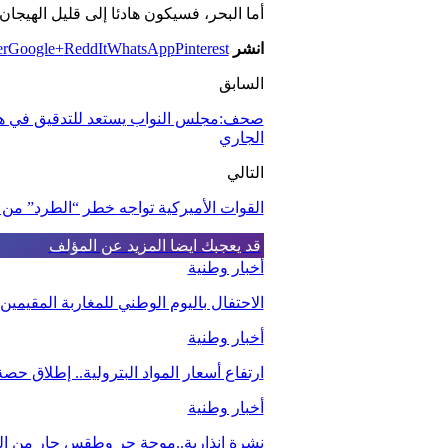
أما البحر، فسيكون هادئا إلى قليل الهيجا
انشر
Pinterest
WhatsApp
ReddIt
Google+
er
السابق
صحف:مجلس النواب يستعد للتدقيق في هوامش
الجاري
التالي
القوات الأميركية تواجه خطر “الطرد” من 
قد يعجبك ايضا
المزيد عن المؤلف
أخبار وطنية
الاحتفال باليوم الوطني للمغاربة المقيمي
أخبار وطنية
ارتفاع أسعار المواد البترولية.. إطلاق ح
أخبار وطنية
نشرة إنذارية..موجة حر وطقس حار من اليو