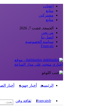
إعجاب
متابع
مشتركين
متابع
الجمعة, غشت 7, 2026
من نحن
اتصل بنا
سياسة الخصوصية
Français
dakhlaplus - موقع
اخباري متجدد على مدار الساعة
الرئيسية
أخبار جهوية
أخبار الص
fr
Français
ثقافة وفن