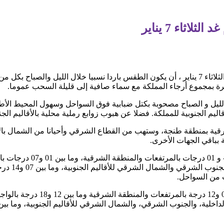
اثاء 7 يناير
تتوقع مديرية الأرصاد الجوية الوطنية، غدا الثلاثاء 7 يناير ، أن يكون الطقس باردا نسبيا خلا
رة بمجموع أرجاء المملكة مع سماء صافية إلى قليلة السحب عموما.
ل و الصباح مصحوبة بكتل ضبابية فوق السواحل وسهول المحيط الأطل
يم الجنوبية للمملكة. فضلا عن هبوب زوابع رملية محلية بالأقاليم الجن
قية بمنطقة طنجة، وستهب من القطاع الشرقي وأحيانا من الشمال بالأق
 بباقي الجهات الأخرى.
وستتراوح درجات الحرارة الدن
الشمالية وهض
 من السواحل.
وستتأرجح درجات الحرارة العليا، م