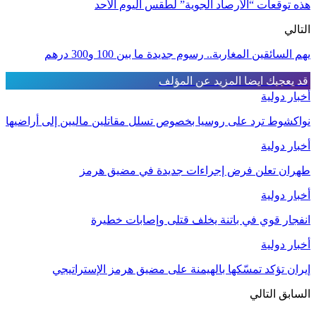
هذه توقعات “الأرصاد الجوية” لطقس اليوم الأحد
التالي
يهم السائقين المغاربة.. رسوم جديدة ما بين 100 و300 درهم
قد يعجبك ايضا
المزيد عن المؤلف
أخبار دولية
نواكشوط ترد على روسيا بخصوص تسلل مقاتلين ماليين إلى أراضيها
أخبار دولية
طهران تعلن فرض إجراءات جديدة في مضيق هرمز
أخبار دولية
انفجار قوي في باتنة يخلف قتلى وإصابات خطيرة
أخبار دولية
إيران تؤكد تمسّكها بالهيمنة على مضيق هرمز الإستراتيجي
السابق
التالي