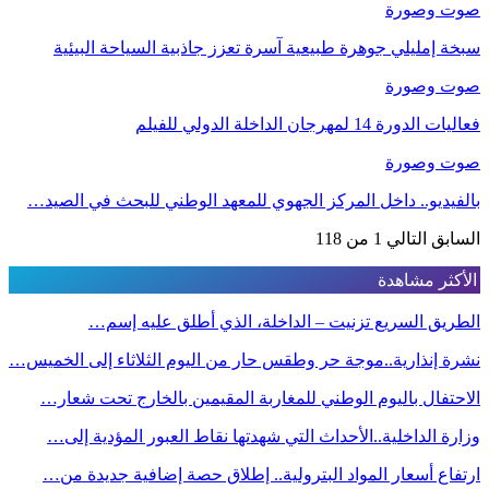
صوت وصورة
سبخة إمليلي جوهرة طبيعية آسرة تعزز جاذبية السياحة البيئية
صوت وصورة
فعاليات الدورة 14 لمهرجان الداخلة الدولي للفيلم
صوت وصورة
بالفيديو.. داخل المركز الجهوي للمعهد الوطني للبحث في الصيد…
السابق
التالي
1 من 118
الأكثر مشاهدة
الطريق السريع تزنيت – الداخلة، الذي أطلق عليه إسم…
نشرة إنذارية..موجة حر وطقس حار من اليوم الثلاثاء إلى الخميس…
الاحتفال باليوم الوطني للمغاربة المقيمين بالخارج تحت شعار…
وزارة الداخلية..الأحداث التي شهدتها نقاط العبور المؤدية إلى…
ارتفاع أسعار المواد البترولية.. إطلاق حصة إضافية جديدة من…