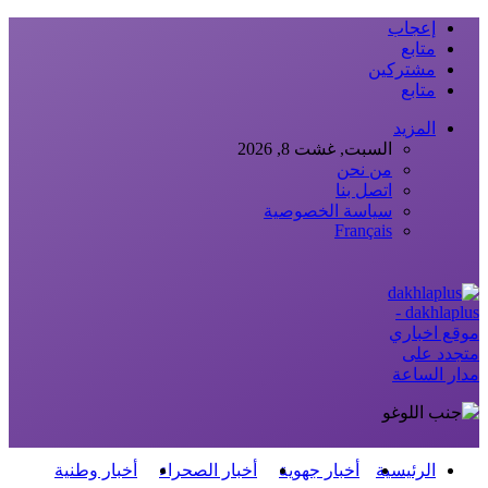
إعجاب
متابع
مشتركين
متابع
المزيد
السبت, غشت 8, 2026
من نحن
اتصل بنا
سياسة الخصوصية
Français
dakhlaplus -
موقع اخباري
متجدد على
مدار الساعة
الرئيسية
أخبار جهوية
أخبار الصحراء
أخبار وطنية