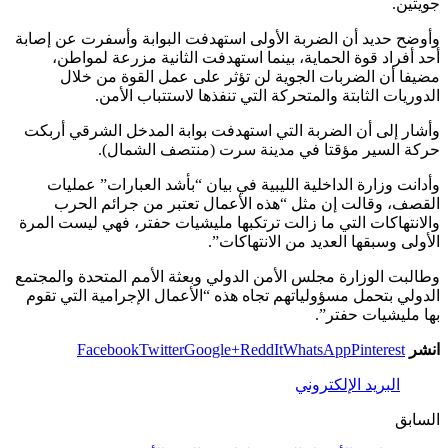
جويتين.
وأوضح حديد أن الضربة الأولى استهدفت البوابة وأسفرت عن إصابة
أحد أفراد قوة الحماية، بينما استهدفت الثانية مزرعة لمواطن،
مضيفا أن الضربات الجوية لن تؤثر على عمل القوة من خلال
الدوريات الثابتة والمتحركة التي تنفذها لاستتباب الأمن.
وأشار إلى أن الضربة التي استهدفت بوابة المدخل الشرقي أربكت
حركة السير مؤقتا في مدينة سرت (منتصف الشمال).
وأدانت وزارة الداخلية الليبية في بيان “بأشد العبارات” عمليات
القصف، وقالت إن مثل “هذه الأعمال تعتبر من جرائم الحرب
والانتهاكات التي ما زالت ترتكبها مليشيات حفتر، فهي ليست المرة
الأولى وسبقها العديد من الانتهاكات”.
وطالبت الوزارة مجلس الأمن الدولي وبعثة الأمم المتحدة والمجتمع
الدولي بتحمل مسؤولياتهم تجاه هذه “الأعمال الإجرامية التي تقوم
بها مليشيات حفتر”.
انشر
Pinterest
WhatsApp
ReddIt
Google+
Twitter
Facebook
البريد الإلكتروني
السابق