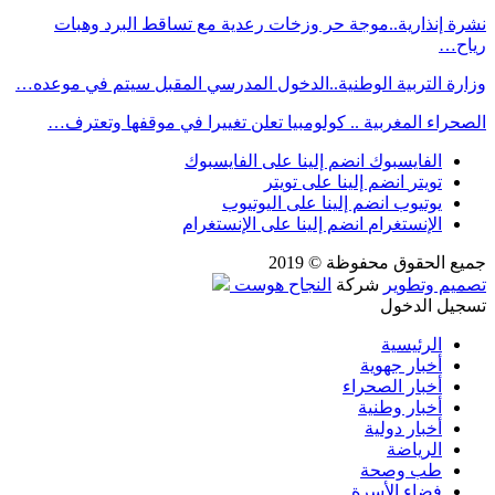
نشرة إنذارية..موجة حر وزخات رعدية مع تساقط البرد وهبات
رياح…
وزارة التربية الوطنية..الدخول المدرسي المقبل سیتم في موعده…
الصحراء المغربية .. كولومبيا تعلن تغييرا في موقفها وتعترف…
الفايسبوك
انضم إلينا على الفايسبوك
تويتر
انضم إلينا على تويتر
يوتيوب
انضم إلينا على اليوتيوب
الإنستغرام
انضم إلينا على الإنستغرام
جميع الحقوق محفوظة © 2019
تصميم وتطوير
شركة
النجاح هوست
تسجيل الدخول
الرئيسية
أخبار جهوية
أخبار الصحراء
أخبار وطنية
أخبار دولية
الرياضة
طب وصحة
فضاء الأسرة