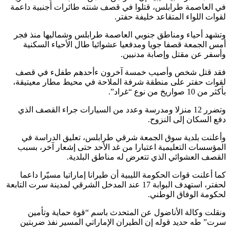
في العاصمة طرابلس، قتلوا في قصف شنته طائرات أجنبية داعمة
لقوات اللواء المتقاعد خليفة حفتر.
وتشهد أحياء ومناطق جنوبي العاصمة طرابلس وشماليها منذ فجر
أمس الجمعة قصفا جويا ومدفعيا عشوائيا طال الأحياء السكنية
وأسفر عن مقتل وإصابة مدنيين.
فقد قتل شخص وأصيب خمسة آخرون ءأحدهم طفلء في قصف
لقوات حفتر على منطقة شرفة الملاحة في محيط مطار معيتيقة،
بأكثر من 10 صواريخ من نوع “غراد”.
وتضرر 12 منزلا ومدرسة وعدد من السيارات جراء القصف الذي
دفع السكان إلى النزوح.
وأعلنت بلدية سوق الجمعة شرقي طرابلس، تعليق الدراسة في
المؤسسات التعليمية اعتبارا من غد الأحد حتى إشعار آخر، بسبب
القصف العشوائي الذي تتعرض له مناطق البلدية.
كما أعلنت قوات الحكومة الليبية أن طيرانا إماراتيا مسيّرا داعما
لحفتر، استهدف البوابة 17 عند المدخل الشرقي لمدينة سرت التابعة
لحكومة الوفاق الوطني.
ونقلت وكالة الأناضول عن المتحدث باسم “قوة حماية وتأمين
سرت” طه حديد قوله إن الطيران الإماراتي المسير نفذ ضربتين