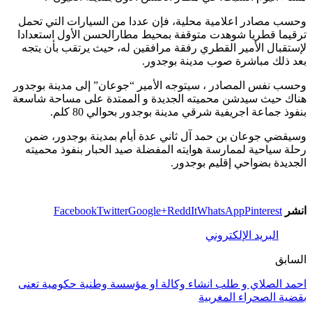
وحسب مصادر اعلامية محلية، فإن عددا من السيارات التي تحمل
ترقيما قطريا شوهدت متوقفة بمحيط مطارالحسن الأول استعدادا
لإستقبال الأمير القطري رفقة مرافقين له، حيث يرتقب بأن يتجه
بعد ذلك مباشرة صوب مدينة بوجدور.
وحسب نفس المصادر ، سيتوجه الأمير “جوعان” إلى مدينة بوجدور
هناك حيث سيدشن محميته الجديدة و الممتدة على مساحة شاسعة
بنفوذ جماعة اجريفية شرقي مدينة بوجدور بحوالي 80 كلم.
وسيقضي جوعان بن حمد آل ثاني عدة أيام بمدينة بوجدور، ضمن
رحلة سياحية لممارسة هوايته المفضلة صيد الحبار بنفوذ محميته
الجديدة بضواحي إقليم بوجدور.
انشر
Pinterest
WhatsApp
ReddIt
Google+
Twitter
Facebook
البريد الإلكتروني
السابق
احمد الصلاي و طلب انشاء وكالة او مؤسسة وطنية حكومية تعنى
بقضية الصحراء المغربية