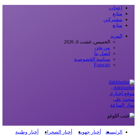
إعجاب
متابع
مشتركين
متابع
المزيد
الخميس, غشت 6, 2026
من نحن
اتصل بنا
سياسة الخصوصية
Français
dakhlaplus -
موقع اخباري
متجدد على
مدار الساعة
الرئيسية
أخبار جهوية
أخبار الصحراء
أخبار وطنية