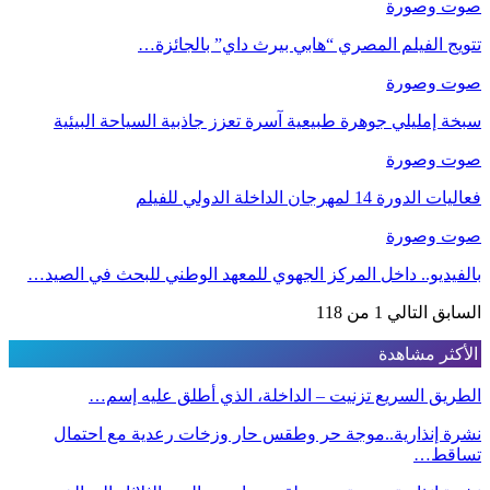
صوت وصورة
تتويج الفيلم المصري “هابي بيرث داي” بالجائزة…
صوت وصورة
سبخة إمليلي جوهرة طبيعية آسرة تعزز جاذبية السياحة البيئية
صوت وصورة
فعاليات الدورة 14 لمهرجان الداخلة الدولي للفيلم
صوت وصورة
بالفيديو.. داخل المركز الجهوي للمعهد الوطني للبحث في الصيد…
السابق
التالي
1 من 118
الأكثر مشاهدة
الطريق السريع تزنيت – الداخلة، الذي أطلق عليه إسم…
نشرة إنذارية..موجة حر وطقس حار وزخات رعدية مع احتمال
تساقط…