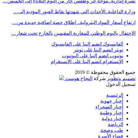
نشرة إنذارية..موجة حر وطقس حار من اليوم الثلاثاء إلى الخميس…
وزارة الداخلية..الأحداث التي شهدتها نقاط العبور المؤدية إلى…
ارتفاع أسعار المواد البترولية.. إطلاق حصة إضافية جديدة من…
الاحتفال باليوم الوطني للمغاربة المقيمين بالخارج تحت شعار…
الفايسبوك
انضم إلينا على الفايسبوك
تويتر
انضم إلينا على تويتر
يوتيوب
انضم إلينا على اليوتيوب
الإنستغرام
انضم إلينا على الإنستغرام
جميع الحقوق محفوظة © 2019
تصميم وتطوير
شركة
النجاح هوست
تسجيل الدخول
الرئيسية
أخبار جهوية
أخبار الصحراء
أخبار وطنية
أخبار دولية
الرياضة
طب وصحة
فضاء الأسرة