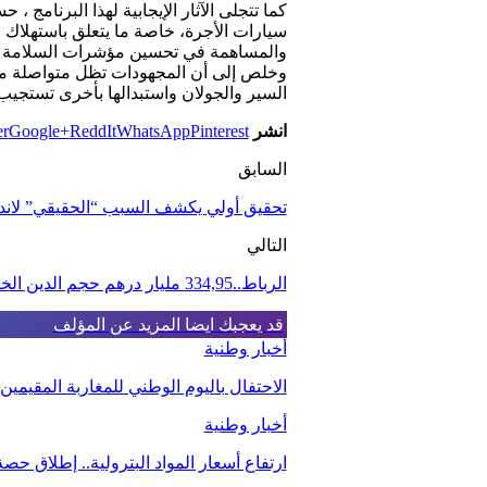
كما تتجلى الآثار الإيجابية لهذا البرنا
سيارات الأجرة، خاصة ما يتعلق باستهلاك ال
والمساهمة في تحسين مؤشرات السلامة ال
وخلص إلى أن المجهودات تظل متواصلة من
السير والجولان واستبدالها بأخرى تستجي
انشر
Pinterest
WhatsApp
ReddIt
Google+
er
السابق
تحقيق أولي يكشف السبب “الحقيقي” لاند
التالي
الرباط..334,95 مليار درهم حجم الدين الخارجي
قد يعجبك ايضا
المزيد عن المؤلف
أخبار وطنية
الاحتفال باليوم الوطني للمغاربة المقيمي
أخبار وطنية
ارتفاع أسعار المواد البترولية.. إطلاق ح