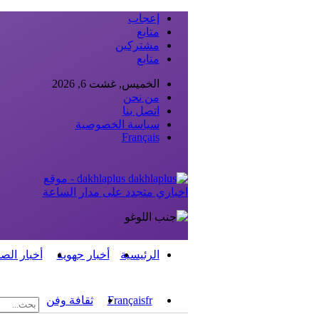
إعجاب
متابع
مشتركين
متابع
الخميس, غشت 6, 2026
من نحن
اتصل بنا
سياسة الخصوصية
Français
dakhlaplus - موقع
اخباري متجدد على مدار الساعة
الرئيسية
أخبار جهوية
أخبار الص
fr
Français
ثقافة وفن