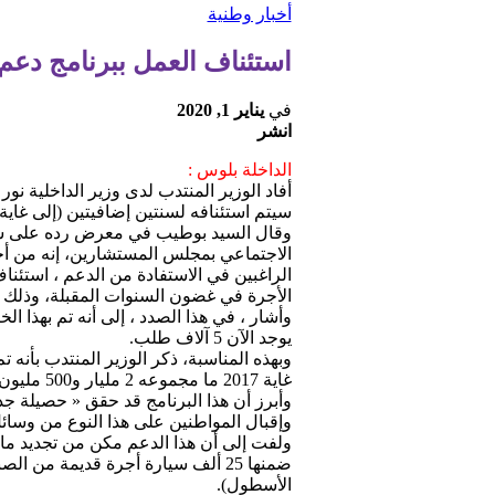
أخبار وطنية
استئناف العمل ببرنامج دعم
في
يناير 1, 2020
انشر
الداخلة بلوس :
أفاد الوزير المنتدب لدى وزير الداخلية نور
سيتم استئنافه لسنتين إضافيتين (إلى غاية 31 دجنبر 2021)، بغلاف مالي يقدر بملياري درهم
وقال السيد بوطيب في معرض رده على سؤ
الاجتماعي بمجلس المستشارين، إنه من أجل 
الأجرة في غضون السنوات المقبلة، وذلك بغلاف مالي 
وأشار ، في هذا الصدد ، إلى أنه تم بهذا 
يوجد الآن 5 آلاف طلب.
وبهذه المناسبة، ذكر الوزير المنتدب بأن
غاية 2017 ما مجموعه 2 مليار و500 مليون درهم.
وأبرز أن هذا البرنامج قد حقق « حصيلة ج
وإقبال المواطنين على هذا النوع من وسائل
الأسطول).