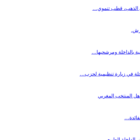
دي الذهب، قطب تنموي…
عية بالداخلة ومرشحيها…
لة في زيارة تنظيمية لحزب…
تأهل المنتخب المغربي
لفائدة…
 الداخلة الطبيعي