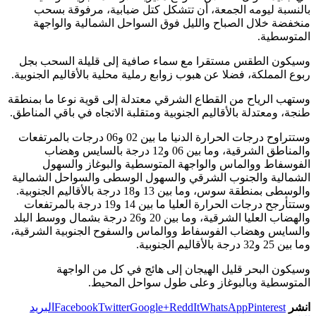
بالنسبة ليومه الجمعة، أن تتشكل كتل ضبابية، مرفوقة بسحب
منخفضة خلال الصباح والليل فوق السواحل الشمالية والواجهة
المتوسطية.
وسيكون الطقس مستقرا مع سماء صافية إلى قليلة السحب بجل
ربوع المملكة، فضلا عن هبوب زوابع رملية محلية بالأقاليم الجنوبية.
وستهب الرياح من القطاع الشرقي معتدلة إلى قوية نوعا ما بمنطقة
طنجة، ومعتدلة بالأقاليم الجنوبية ومتقلبة الاتجاه في باقي المناطق.
وستتراوح درجات الحرارة الدنيا ما بين 02 و06 درجات بالمرتفعات
والمناطق الشرقية، وما بين 06 و12 درجة بالسايس وهضاب
الفوسفاط ووالماس والواجهة المتوسطية والبوغاز والسهول
الشمالية والجنوب الشرقي والسهول الوسطى والسواحل الشمالية
والوسطى بمنطقة سوس، وما بين 13 و18 درجة بالأقاليم الجنوبية.
وستتأرجح درجات الحرارة العليا ما بين 14 و19 درجة بالمرتفعات
والهضاب العليا الشرقية، وما بين 20 و26 درجة بشمال ووسط البلد
والسايس وهضاب الفوسفاط ووالماس والسفوح الجنوبية الشرقية،
وما بین 25 و32 درجة بالأقاليم الجنوبية.
وسيكون البحر قليل الهيجان إلى هائج في كل من الواجهة
المتوسطية وبالبوغاز وعلى طول سواحل المحيط.
انشر
Pinterest
WhatsApp
ReddIt
Google+
Twitter
Facebook
البريد