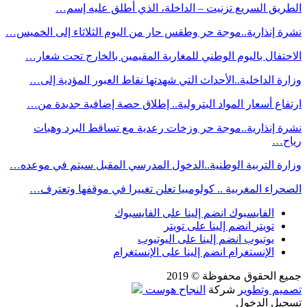
الطريق السريع تزنيت – الداخلة، الذي أطلق عليه إسم…
نشرة إنذارية..موجة حر وطقس حار من اليوم الثلاثاء إلى الخميس…
الاحتفال باليوم الوطني للمغاربة المقيمين بالخارج تحت شعار…
وزارة الداخلية..الأحداث التي شهدتها نقاط العبور المؤدية إلى…
ارتفاع أسعار المواد البترولية.. إطلاق حصة إضافية جديدة من…
نشرة إنذارية..موجة حر وزخات رعدية مع تساقط البرد وهبات
رياح…
وزارة التربية الوطنية..الدخول المدرسي المقبل سیتم في موعده…
الصحراء المغربية .. كولومبيا تعلن تغييرا في موقفها وتعترف…
الفايسبوك
انضم إلينا على الفايسبوك
تويتر
انضم إلينا على تويتر
يوتيوب
انضم إلينا على اليوتيوب
الإنستغرام
انضم إلينا على الإنستغرام
جميع الحقوق محفوظة © 2019
تصميم وتطوير
شركة
النجاح هوست
تسجيل الدخول