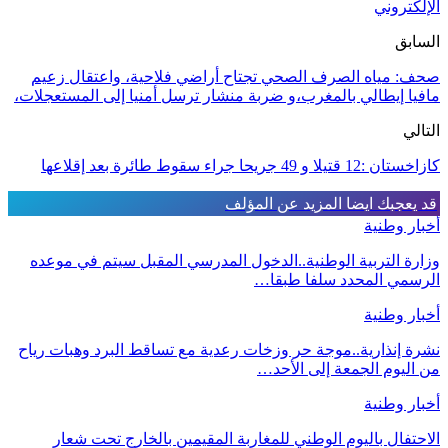
الإلكتروني
السابق
صحف: مياه الصرف الصحي تجتاح أراضي فلاحية، واعتقال زعيم
مافيا إيطالي بالمغرب،و ضربة منشار ترسل أمنيا إلى المستعجلات،
التالي
كازاخستان :12 قتيلا و 49 جريحا جراء سقوط طائرة بعد إقلاعها
قد يعجبك ايضا
المزيد عن المؤلف
أخبار وطنية
وزارة التربية الوطنية..الدخول المدرسي المقبل سیتم في موعده
الرسمي المحدد سلفا طبقا…
أخبار وطنية
نشرة إنذارية..موجة حر وزخات رعدية مع تساقط البرد وهبات رياح
من اليوم الجمعة إلى الأحد…
أخبار وطنية
الاحتفال باليوم الوطني للمغاربة المقيمين بالخارج تحت شعار