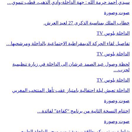
سيدي أحمد حرمة الله : جهة الداخلة-وادي الذهب، قطب تنموي…
صوت وصورة
خطاب الملك بمناسبة الذكرى 27 لعيد العرش.
الداخلة بلوس TV
تفاصيل لقاء الحركة الديمقراطية الاجتماعية بالداخلة ومرشحيها…
الداخلة بلوس TV
لحظة وصول عبد الصمد عرشان إلى الداخلة في زيارة تنظيمية
لحزب…
الداخلة بلوس TV
الداخلة تعيش ليلة احتفالية بامتياز عقب تأهل المنتخب المغربي
صوت وصورة
اختتام النسخة الثانية من برنامج “كفاءة” لفائدة…
صوت وصورة
شاطئ بورتو ريكو بطاقة بريدية ترسم سحر الداخلة الطبيعي