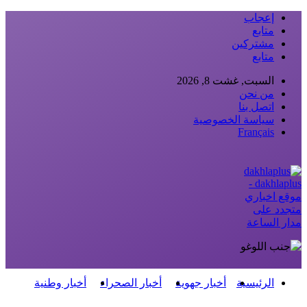
إعجاب
متابع
مشتركين
متابع
السبت, غشت 8, 2026
من نحن
اتصل بنا
سياسة الخصوصية
Français
dakhlaplus -
موقع اخباري
متجدد على
مدار الساعة
الرئيسية
أخبار جهوية
أخبار الصحراء
أخبار وطنية