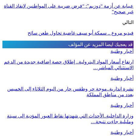
عبيابة عن أزمة “دوزيم”: “فرض ضريبة على المواطنين لإنقاذ القناة
غير صحيح”
التالي
فيديو مروع .. سمكة أبو سيف غاضبة تحاول طعن سائح
قد يعجبك ايضا
المزيد عن المؤلف
أخبار وطنية
ارتفاع أسعار المواد البترولية.. إطلاق حصة إضافية جديدة من الدعم
الاستثنائي المباشر…
أخبار وطنية
نشرة إنذارية..موجة حر وطقس حار من اليوم الثلاثاء إلى الخميس
بعدد من مناطق المملكة
أخبار وطنية
وزارة الداخلية..الأحداث التي شهدتها نقاط العبور المؤدية إلى سبتة
ومليلية جاءت نتيجة…
أخبار وطنية