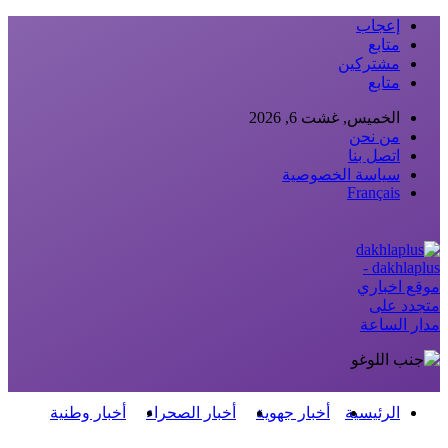
إعجاب
متابع
مشتركين
متابع
الخميس, غشت 6, 2026
من نحن
اتصل بنا
سياسة الخصوصية
Français
dakhlaplus -
موقع اخباري
متجدد على
مدار الساعة
الرئيسية
أخبار جهوية
أخبار الصحراء
أخبار وطنية