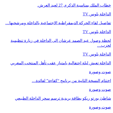
خطاب الملك بمناسبة الذكرى 27 لعيد العرش.
الداخلة بلوس TV
تفاصيل لقاء الحركة الديمقراطية الاجتماعية بالداخلة ومرشحيها…
الداخلة بلوس TV
لحظة وصول عبد الصمد عرشان إلى الداخلة في زيارة تنظيمية
لحزب…
الداخلة بلوس TV
الداخلة تعيش ليلة احتفالية بامتياز عقب تأهل المنتخب المغربي
صوت وصورة
اختتام النسخة الثانية من برنامج “كفاءة” لفائدة…
صوت وصورة
شاطئ بورتو ريكو بطاقة بريدية ترسم سحر الداخلة الطبيعي
صوت وصورة