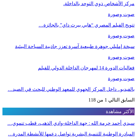
مركز الأشخاص ذوي التوحد بالداخلة.
صوت وصورة
تتويج الفيلم المصري “هابي بيرث داي” بالجائزة…
صوت وصورة
سبخة إمليلي جوهرة طبيعية آسرة تعزز جاذبية السياحة البيئية
صوت وصورة
فعاليات الدورة 14 لمهرجان الداخلة الدولي للفيلم
صوت وصورة
بالفيديو.. داخل المركز الجهوي للمعهد الوطني للبحث في الصيد…
السابق
التالي
1 من 118
الأكثر مشاهدة
سيدي أحمد حرمة الله : جهة الداخلة-وادي الذهب، قطب تنموي…
المبادرة الوطنية للتنمية البشرية تواصل دعمها للأنشطة المدرة…