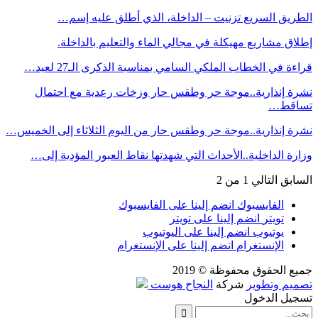
الطريق السريع تزنيت – الداخلة، الذي أطلق عليه إسم…
إطلاق مشاريع مهيكلة في مجالي الماء والتعليم بالداخلة.
قراءة في الخطاب الملكي السامي بمناسبة الذكرى الـ27 لعيد…
نشرة إنذارية..موجة حر وطقس حار وزخات رعدية مع احتمال
تساقط…
نشرة إنذارية..موجة حر وطقس حار من اليوم الثلاثاء إلى الخميس…
وزارة الداخلية..الأحداث التي شهدتها نقاط العبور المؤدية إلى…
السابق
التالي
1 من 2
الفايسبوك
انضم إلينا على الفايسبوك
تويتر
انضم إلينا على تويتر
يوتيوب
انضم إلينا على اليوتيوب
الإنستغرام
انضم إلينا على الإنستغرام
جميع الحقوق محفوظة © 2019
تصميم وتطوير
شركة
النجاح هوست
تسجيل الدخول