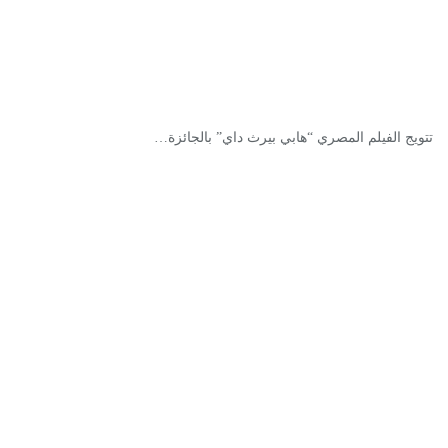
تتويج الفيلم المصري “هابي بيرث داي” بالجائزة…