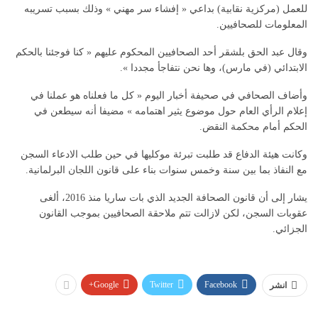
للعمل (مركزية نقابية) بداعي « إفشاء سر مهني » وذلك بسبب تسريبه
المعلومات للصحافيين.
وقال عبد الحق بلشقر أحد الصحافيين المحكوم عليهم « كنا فوجئنا بالحكم
الابتدائي (في مارس)، وها نحن نتفاجأ مجددا ».
وأضاف الصحافي في صحيفة أخبار اليوم « كل ما فعلناه هو عملنا في
إعلام الرأي العام حول موضوع يثير اهتمامه » مضيفا أنه سيطعن في
الحكم أمام محكمة النقض.
وكانت هيئة الدفاع قد طلبت تبرئة موكليها في حين طلب الادعاء السجن
مع النفاذ بما بين سنة وخمس سنوات بناء على قانون اللجان البرلمانية.
يشار إلى أن قانون الصحافة الجديد الذي بات ساريا منذ 2016، ألغى
عقوبات السجن، لكن لازالت تتم ملاحقة الصحافيين بموجب القانون
الجزائي.
Google+
Twitter
Facebook
انشر