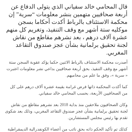
قال المحامي خالد سفياني الذي يتولى الدفاع عن
أربعة صحافيين متهمين بنشر معلومات “سرية” إن
محكمة الاستئناف بالرباط أكدت أحكاما بسجن
موكليه ستة أشهر مع وقف التنفيذ، وتغريم كل منهم
عشرة آلاف درهم ، بعد نشرهم مقاطع من نقاش
لجنة تحقيق برلمانية بشأن عجز صندوق التقاعد
المغربي.
أصدرت محكمة الاستئناف بالرباط الاثنين حكما يؤكد عقوبة السجن ستة
أشهر مع وقف التنفيذ، بحق أربعة صحافيين بداعي نشر معلومات اعتبرت
« سرية »، وفق ما علم من محاميهم.
كما أكدت المحكمة ذاتها فرض غرامة بقيمة عشرة آلاف درهم على كل
من الصحافيين الأربعة، بحسب المحامي خالد سفياني.
وكان الصحافيون ملاحقين منذ بداية 2018 بعد نشرهم مقاطع من نقاش
لجنة تحقيق برلمانية بشأن عجز صندوق التقاعد المغربي، وذلك بعد شكوى
تقدم بها رئيس مجلس المستشارين.
كذلك تم تأكيد الحكم ذاته بحق نائب من أعضاء الكونفدرالية الديمقراطية