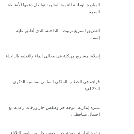
المبادرة الوطنية للتنمية البشرية تواصل دعمها للأنشطة
المدرة…
الطريق السريع تزنيت – الداخلة، الذي أطلق عليه
إسم…
إطلاق مشاريع مهيكلة في مجالي الماء والتعليم بالداخلة.
قراءة في الخطاب الملكي السامي بمناسبة الذكرى
الـ27 لعيد…
نشرة إنذارية..موجة حر وطقس حار وزخات رعدية مع
احتمال تساقط…
نشرة إنذارية..موجة حر وطقس حار من اليوم الثلاثاء