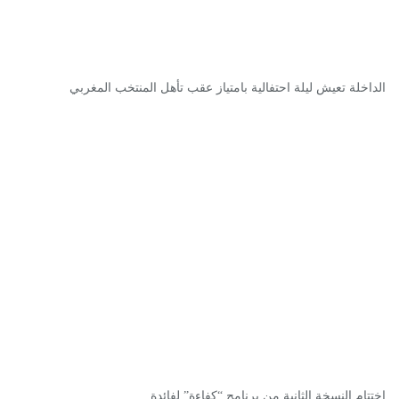
الداخلة تعيش ليلة احتفالية بامتياز عقب تأهل المنتخب المغربي
اختتام النسخة الثانية من برنامج “كفاءة” لفائدة…