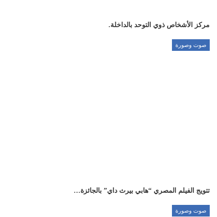
مركز الأشخاص ذوي التوحد بالداخلة.
صوت وصورة
تتويج الفيلم المصري “هابي بيرث داي” بالجائزة…
صوت وصورة