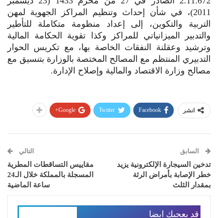
2.11.672 الصادر في 27 من محرم 1433 (23 ديسمبر
2011)، في شأن إحداث وتنظيم المراكز الجهوية لمهن
التربية والتكوين، إلى إعداد منظومة متكاملة للتأطير
والتدبير الميزانياتي للمراكز وكذا تقوية الحكامة المالية
وترشيد وعقلنة النفقات الخاصة بها، مع تكريس الحوار
التدبيري المنتظم مع المصالح المختصة بالوزارة بتنسيق مع
مصالح وزارة الاقتصاد والمالية وإصلاح الإدارة.
Google+
Twitter
Facebook
انشر
السابق
التالي
تدخين السيجارة الإلكترونية يزيد
مقاييس التساقطات المطرية
خطر الإصابة بأمراض الرئة
المسجلة بالمملكة خلال الـ24
بمقدار الثلث
ساعة الماضية
قد يعجبك ايضا
المزيد عن المؤلف