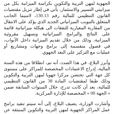
الجهوية لمهن التربية والتكوين بكراسة الميزانية بكل من
ميزانيتي التسيير والاستثمار، يأتي في إطار تنزيل مقتضيات
القانون التنظيمي للمالية رقم 130.13، لاسيما الجانب
المتعلق بالتبويب الميزانياتي الجديد الذي يؤكد على الانتقال
من المقاربة المعيارية للنفقات الى هيكلة ميزانياتية قائمة
على النتائج والبرامج الميزانياتية وتسهيل مقروئية
الميزانية، وذلك من خلال تقديم الميزانية داخل الأبواب،
في فصول منقسمة إلى برامج وجهات ومشاريع أو
عمليات مع التركيز على البعد الجهوي.
وأبرز البلاغ، في هذا الصدد، أنه تم، انطلاقا من هذه السنة
المالية، إدراج الاعتمادات المخصصة للمراكز على مستوى
كل جهة التي تحتضن مركزا جهويا لمهن التربية والتكوين
وذلك طبقا لمقتضيات المادة 38 من القانون التنظيمي
للمالية، بعد أن كانت تدرج، خلال السنوات السابقة ضمن
« الجهة 00 » المخصصة للإدارة المركزية.
وأشارت الوزارة، يضيف البلاغ، إلى أنه سيتم تنفيذ برامج
عمل المراكز الجهوية لمهن التربية والتكوين المنبثقة عن