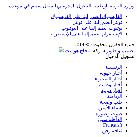
وزارة التربية الوطنية..الدخول المدرسي المقبل سیتم في موعده…
الفايسبوك
انضم إلينا على الفايسبوك
تويتر
انضم إلينا على تويتر
يوتيوب
انضم إلينا على اليوتيوب
الإنستغرام
انضم إلينا على الإنستغرام
جميع الحقوق محفوظة © 2019
تصميم وتطوير
شركة
النجاح هوست
تسجيل الدخول
الرئيسية
أخبار جهوية
أخبار الصحراء
أخبار وطنية
أخبار دولية
الرياضة
طب وصحة
فضاء الأسرة
صوت وصورة
الداخلة سبور
Français
fr
ثقافة وفن