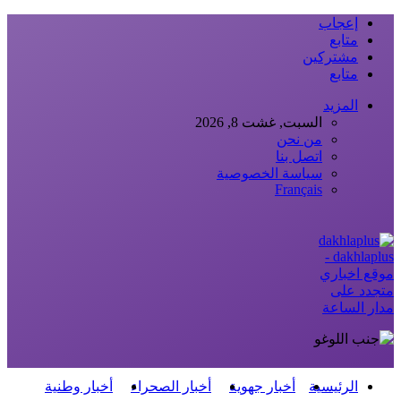
إعجاب
متابع
مشتركين
متابع
المزيد
السبت, غشت 8, 2026
من نحن
اتصل بنا
سياسة الخصوصية
Français
dakhlaplus -
موقع اخباري
متجدد على
مدار الساعة
الرئيسية
أخبار جهوية
أخبار الصحراء
أخبار وطنية