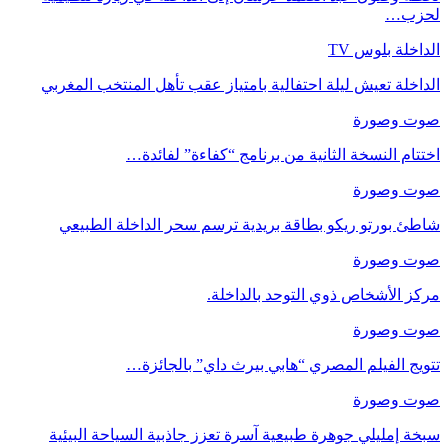
لحزب…
الداخلة بلوس TV
الداخلة تعيش ليلة احتفالية بامتياز عقب تأهل المنتخب المغربي
صوت وصورة
اختتام النسخة الثانية من برنامج “كفاءة” لفائدة…
صوت وصورة
شاطئ بورتو ريكو بطاقة بريدية ترسم سحر الداخلة الطبيعي
صوت وصورة
مركز الأشخاص ذوي التوحد بالداخلة.
صوت وصورة
تتويج الفيلم المصري “هابي بيرث داي” بالجائزة…
صوت وصورة
سبخة إمليلي جوهرة طبيعية آسرة تعزز جاذبية السياحة البيئية