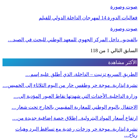
صوت وصورة
فعاليات الدورة 14 لمهرجان الداخلة الدولي للفيلم
صوت وصورة
بالفيديو.. داخل المركز الجهوي للمعهد الوطني للبحث في الصيد…
السابق
التالي
1 من 118
الأكثر مشاهدة
الطريق السريع تزنيت – الداخلة، الذي أطلق عليه إسم…
نشرة إنذارية..موجة حر وطقس حار من اليوم الثلاثاء إلى الخميس…
وزارة الداخلية..الأحداث التي شهدتها نقاط العبور المؤدية إلى…
الاحتفال باليوم الوطني للمغاربة المقيمين بالخارج تحت شعار…
ارتفاع أسعار المواد البترولية.. إطلاق حصة إضافية جديدة من…
نشرة إنذارية..موجة حر وزخات رعدية مع تساقط البرد وهبات
رياح…