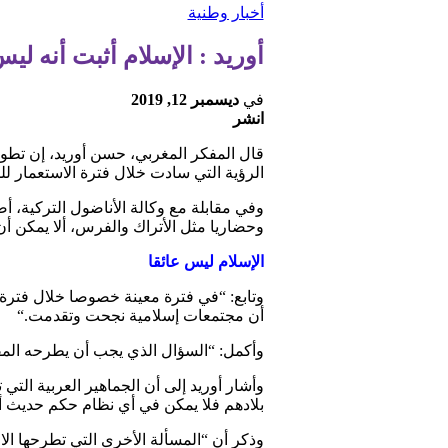
أخبار وطنية
أوريد : الإسلام أثبت أنه ل
في
ديسمبر 12, 2019
انشر
قال المفكر المغربي، حسن أوريد، إن تطور 
الرؤية التي سادت خلال فترة الاستعمار لل
وفي مقابلة مع وكالة الأناضول التركية، أض
وحضاريا مثل الأتراك والفرس، ألا يمكن أ
الإسلام ليس عائقا
وتابع: “في فترة معينة خصوصا خلال فترة ا
أن مجتمعات إسلامية نجحت وتقدمت
“.
وأكمل: “السؤال الذي يجب أن يطرحه المف
وأشار أوريد إلى أن الجماهير العربية ا
بلادهم فلا يمكن في أي نظام حكم حديث أن
وذكر أن “المسألة الأخرى التي تطرحها الاح