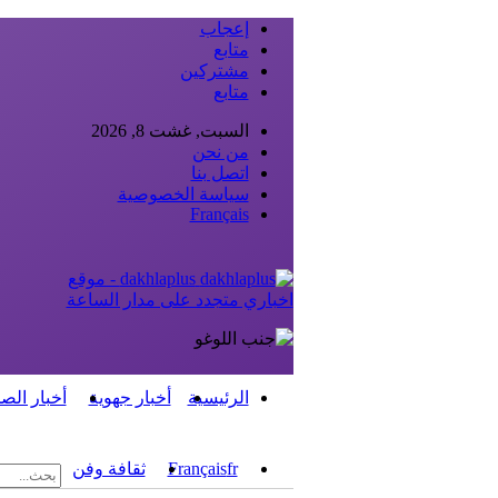
إعجاب
متابع
مشتركين
متابع
السبت, غشت 8, 2026
من نحن
اتصل بنا
سياسة الخصوصية
Français
dakhlaplus - موقع
اخباري متجدد على مدار الساعة
الرئيسية
أخبار جهوية
أخبار الص
fr
Français
ثقافة وفن