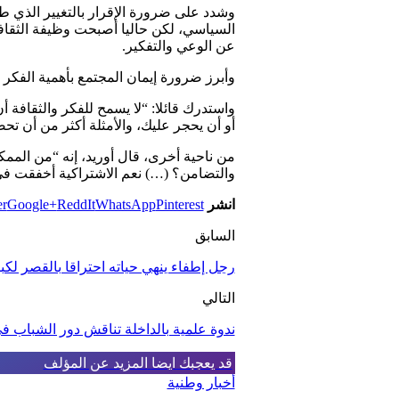
وشدد على ضرورة الإقرار بالتغيير الذي ط
السياسي، لكن حاليا أصبحت وظيفة الثقاف
عن الوعي والتفكير
.
وأبرز ضرورة إيمان المجتمع بأهمية الفكر 
واستدرك قائلا: “لا يسمح للفكر والثقافة
أو أن يحجر عليك، والأمثلة أكثر من أن تح
من ناحية أخرى، قال أوريد، إنه “من الممك
والتضامن؟ (…) نعم الاشتراكية أخفقت ف
انشر
Pinterest
WhatsApp
ReddIt
Google+
er
السابق
رجل إطفاء ينهي حياته احتراقا بالقصر لك
التالي
ندوة علمية بالداخلة تناقش دور الشباب ف
قد يعجبك ايضا
المزيد عن المؤلف
أخبار وطنية