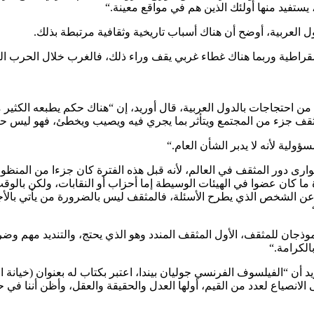
 يستفيد منها أولئك الذين هم في مواقع معينة
“.
العربية، أوضح أن هناك أسباب تاريخية وثقافية مرتبطة بذلك
.
قراطية وربما هناك غطاء غربي يقف وراء ذلك، فالغرب خلال الحرب البا
احتجاجات بالدول العربية، قال أوريد، إن “هناك حكم يطبعه الكثير
ثقف جزء من المجتمع ويتأثر بما يجري فيه ويصيب ويخطئ، فهو ليس حا
لية لأنه لا يدبر الشأن العام
“.
بع “بعد سقوط حائط برلين عام 1991، توارى دور المثقف في العالم، لأنه قبل هذه الفترة كان ج
 ما كان عضوا في الهيئات الوسيطة إما أحزاب أو النقابات، ولكن بالوق
عن الشخص الذي يطرح الأسئلة، فالمثقف ليس بالضرورة من يأتي بالأجو
ذجان للمثقف، الأول المثقف المندد وهو الذي يحتج، والتنديد مهم وضرور
بالكرامة
“.
د أن “الفيلسوف الفرنسي جوليان بيندا، اعتبر بكتاب له بعنوان (خيان
الانصياع لعدد من القيم، أولها العدل والحقيقة والعقل، وأظن أننا في ح