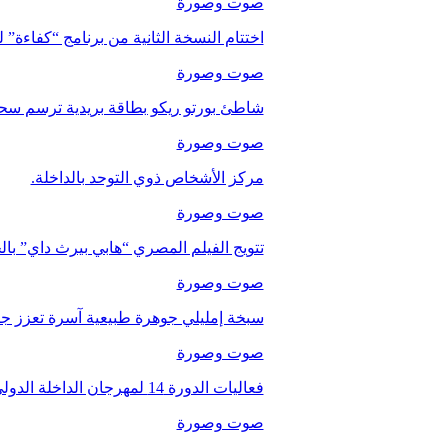
صوت وصورة
اختتام النسخة الثانية من برنامج “كفاءة” 
صوت وصورة
شاطئ بورتو ريكو بطاقة بريدية ترسم سحر
صوت وصورة
مركز الأشخاص ذوي التوحد بالداخلة.
صوت وصورة
تتويج الفيلم المصري “هابي بيرث داي” با
صوت وصورة
سبخة إمليلي جوهرة طبيعية آسرة تعزز جاذب
صوت وصورة
فعاليات الدورة 14 لمهرجان الداخلة الدولي للفيلم
صوت وصورة