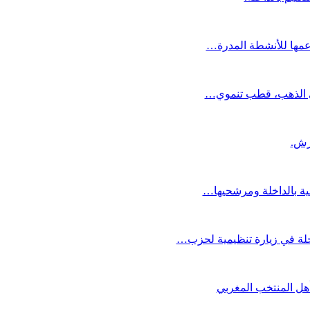
دعمها للأنشطة المدرة…
دي الذهب، قطب تنموي…
عية بالداخلة ومرشحيها…
لة في زيارة تنظيمية لحزب…
تأهل المنتخب المغربي