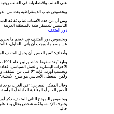
على العالم، واقتصادياته في الغالب ريعية،
وبخصوص غياب الديمقراطية بعدد من الدول 
وبين أن من هذه الأسباب غياب ثقافة الديم
التأسيس للديمقراطية بالمنطقة العربية
.
دور المثقف
وبخصوص دور المثقف في خضم ما يجري من 
عن وضع ما، ويجب أن يأتي بالحلول، فالم
وأضاف: “من العسير أن يحمل المثقف المسؤو
وتا
الأحزاب اليسارية والعمل السياسي، فعادة
وبحسب أوريد، فإنه “لا غنى عن المثقف و
ولكن المعطى الأساسي هو طرح الأسئلة
“.
وقال المفكر المغربي: “في الغرب يوجد نمو
للحس العام أو المنافية للعادلة أو الماسة 
وبخصوص النموذج الثاني للمثقف، ذكر أوري
يحترف الإدانة، ولكنه شخص يحلل بناء على 
حاليا
“.