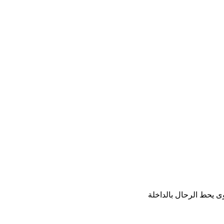
ى یحط الرحال بالداخلة