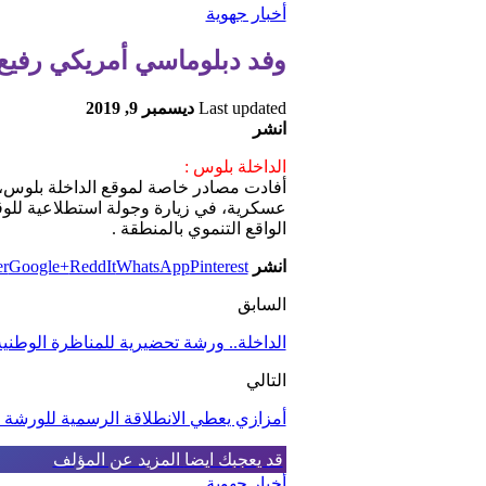
أخبار جهوية
وفد دبلوماسي أمریكي رفیع 
Last updated
ديسمبر 9, 2019
انشر
الداخلة بلوس :
أفادت مصادر خاصة لموقع الداخلة بلوس،أن
عسكریة، في زیارة وجولة استطلاعیة للوق
الواقع التنموي بالمنطقة .
انشر
Pinterest
WhatsApp
ReddIt
Google+
er
السابق
الداخلة.. ورشة تحضيرية للمناظرة الوطنية
التالي
أمزازي يعطي الانطلاقة الرسمية للورشة ال
قد يعجبك ايضا
المزيد عن المؤلف
أخبار جهوية