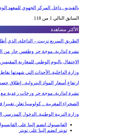
بالفيديو.. داخل المركز الجهوي للمعهد ا
السابق
التالي
1 من 118
الأكثر مشاهدة
الطريق السريع تزنيت – الداخلة، الذي أ
نشرة إنذارية..موجة حر وطقس حار من الي
الاحتفال باليوم الوطني للمغاربة المقيم
وزارة الداخلية..الأحداث التي شهدتها نقاط
ارتفاع أسعار المواد البترولية.. إطلاق ح
نشرة إنذارية..موجة حر وزخات رعدية مع 
الصحراء المغربية .. كولومبيا تعلن تغيير
وزارة التربية الوطنية..الدخول المدرسي
الفايسبوك
انضم إلينا على الفايسبو
تويتر
انضم إلينا على تويتر