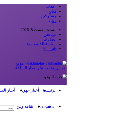
إعجاب
متابع
مشتركين
متابع
السبت, غشت 8, 2026
من نحن
اتصل بنا
سياسة الخصوصية
Français
dakhlaplus - موقع
اخباري متجدد على مدار الساعة
الرئيسية
أخبار جهوية
أخبار الص
fr
Français
ثقافة وفن