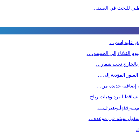
لوطني للبحث في الصيد…
طلق عليه إسم…
وم الثلاثاء إلى الخميس…
ين بالخارج تحت شعار…
 العبور المؤدية إلى…
صة إضافية جديدة من…
تساقط البرد وهبات رياح…
ا في موقفها وتعترف…
 المقبل سیتم في موعده…
ك