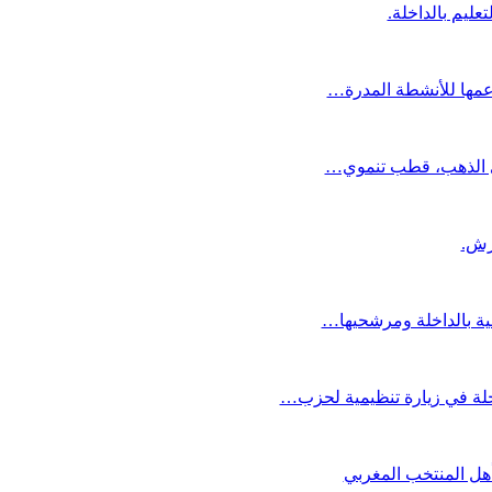
عليم بالداخلة.
دعمها للأنشطة المدرة…
دي الذهب، قطب تنموي…
عية بالداخلة ومرشحيها…
لة في زيارة تنظيمية لحزب…
تأهل المنتخب المغربي