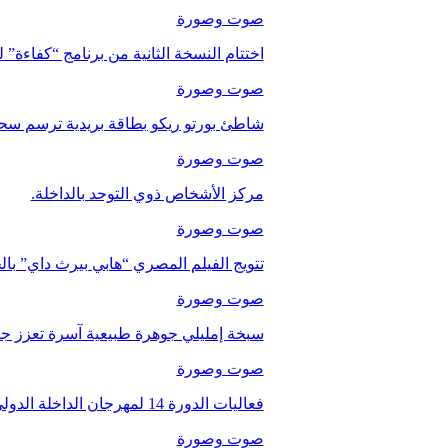
صوت وصورة
اختتام النسخة الثانية من برنامج “كفاءة” 
صوت وصورة
شاطئ بورتو ريكو بطاقة بريدية ترسم سحر
صوت وصورة
مركز الأشخاص ذوي التوحد بالداخلة.
صوت وصورة
تتويج الفيلم المصري “هابي بيرث داي” با
صوت وصورة
سبخة إمليلي جوهرة طبيعية آسرة تعزز جاذب
صوت وصورة
فعاليات الدورة 14 لمهرجان الداخلة الدولي للفيلم
صوت وصورة