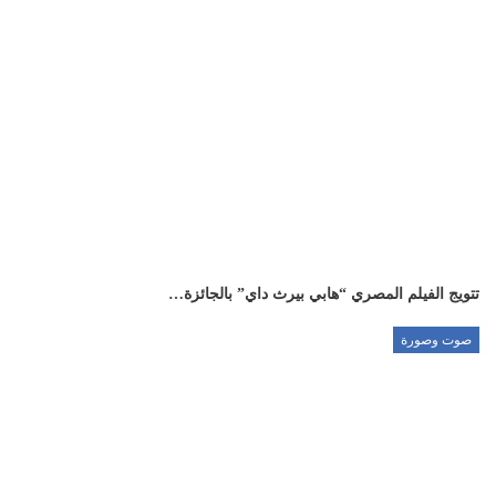
تتويج الفيلم المصري “هابي بيرث داي” بالجائزة…
صوت وصورة