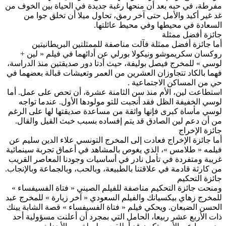
مفرطة، في حبه بعد أن منحها رغبة جديدة في الحياة بين الخوف من
غد غير أكيد والأمل حتى آخر رمق، تحاول ميلا أن تخلق جوا من
السعادة في محيطها وفي محيط عائلتها.
جائزة أفضل ممثلة
أما جائزة أفضل ممثلة فآلت مناصفة للممثلتين البريطانيتين
روكسان سكريموشو ونيكولا بورلي عن أدائهما في فيلم « لين +
لوسي » للمخرج فيصل بوليفة، حيث أدتا دور صديقتين منذ الدراسة،
فهما بالكاد تتجاوزان العشرين من العمر وتعيشات قبالة بعضهما في
حي من المساكن الاجتماعية .
استطاعت لين، الأم منذ سن الثامنة عشرة، أن تحص على عمل. أما
لوسي الخفيفة الظل فقد أنجبت للتو مولودها الأول. عندما تواجه
لوسي مأساة كبرى فإنها واثقة من مساعدة صديقتها لها على الرغم
من أن دعم لين الصادق قد يتم إفساده بسبب خبث القيل والقال.
جائزة الإخراج
أما جائزة الإخراج فعادت إلى المخرج التونسي علاء الدين سليم عن
فيلمه « طلامس »، الذي يغوص بالمشاهد في أعماق تجربة سينمائية
غريبة ومتفردة في تأمل نادر في أساسيات وجودنا المعاصر القريب
من كارثة قادمة في علاقتنا بالطبيعة، وبالحب، وبالجماعة وبالإنجاب.
جائزة التحكيم
ومنحت جائزة التحكيم مناصفة للفيلم الصيني « فتاة الفسيفساء »
للمخرج زهاي بيكسيانك والفيلم السعودي « آخر زيارة » للمخرج عبد
الحسن الضبعان. ويحكي فيلم « فتاة الفسيفساء » قصة الشابة يينك
ذات الأربع عشر ربيعا، الحامل التي بمجرد أن أعلنت مسؤولية أحد