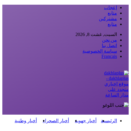
إعجاب
متابع
مشتركين
متابع
السبت, غشت 8, 2026
من نحن
اتصل بنا
سياسة الخصوصية
Français
dakhlaplus -
موقع اخباري
متجدد على
مدار الساعة
الرئيسية
أخبار جهوية
أخبار الصحراء
أخبار وطنية