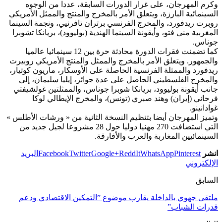
وكرم المهرجان، على غرار الدورات السابقة، عددا من الوجوه
السينمائية البارزة، ويتعلق الأمر بالمخرج والمنتج والممثل الأمريكي
روبرت ريدفورد، والمخرج الفرنسي برتران تافرنيي، ونجمة السينما
المغربية منى فتو، وأيقونة السينما الهندية (بوليوود)، بريانكا تشوبرا
جوناس.
كما تضمنت فقرات الدورة محادثة حرة بين 12 سينمائيا عالميا
والجمهور. ويتعلق الأمر بالمخرج والممثل والمنتج الأمريكي روبيرت
ريدفورد والممثلة الفرنسية الحاصلة على الأوسكار، ماريون كوتيار،
والمخرج الفلسطيني الحاصل على عدة جوائز، إيليا سليمان، إلى
جانب أيقونة بوليوود، بريانكا شوبرا جوناس، والممثلتين غولشيفتي
فرحاني (إيران) وهند صبري (تونس)، والمخرج الإيطالي لوكا
غوادانينو.
وتميز المهرجان أيضا بتنظيم النسخة الثانية من « ورشات الأطلس »
التي استضافت 270 مهنيا دوليا حول 28 مشروعا لجيل جديد من
السينمائيين المغاربة والعرب والأفارقة.
انشر
Pinterest
WhatsApp
ReddIt
Google+
Twitter
Facebook
البريد
الإلكتروني
السابق
ملتقى جهوي بالداخلة يقارب موضوع ”التمكين الاقتصادي ودعم
قدرات الشباب”