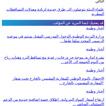
التالي
علماء البيئة يتوصلون إلى طرق جديدة لزيادة معدلات التساقطات
المطرية
قد يعجبك ايضا
المزيد عن المؤلف
أخبار وطنية
وزارة التربية الوطنية..الدخول المدرسي المقبل سیتم في موعده
الرسمي المحدد سلفا طبقا…
أخبار وطنية
نشرة إنذارية..موجة حر وزخات رعدية مع تساقط البرد وهبات رياح
من اليوم الجمعة إلى الأحد…
أخبار وطنية
الاحتفال باليوم الوطني للمغاربة المقيمين بالخارج تحت شعار
“المغاربة المقيمون بالخارج…
أخبار وطنية
ارتفاع أسعار المواد البترولية.. إطلاق حصة إضافية جديدة من الدعم
الاستثنائي المباشر…