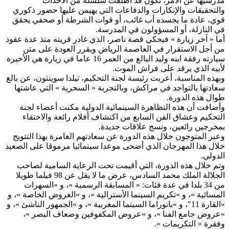
مدرسيها عن الأمر، تكون قد أطلقت سلسلة من الأحداث
والتحقيقات والإنكارات والدفاعات التي يهيمن عليها حضور ذكوري
قوي، عادة ما يجسده أب غائب، أو قوات الشرطة أو صحفي يحقق
في النازلة، أو المسؤولون في المدرسة.
أما « آخر زيارة » فيحكي قصة ناصر، الذي غادر قريته منذ عدة عقود
من أجل الاستقرار في العاصمة الرياض ويقرر العودة على متن
سيارته رفقة ابنه وليد البالغ من العمر 16 عاما في زيارة هي الأخيرة
لأبيه الذي يرقد على فراش الموت.
وبهذه المناسبة، أعربت رئيسة لجنة التحكيم، تيلدا سوينتون، عن بالغ
سعادتها بالتواجد في مراكش، وبالتجربة « السحرية » التي عاشتها
طوال هذه الدورة.
وأضافت أن هذه التظاهرة السينمائية الدولية مكنت أعضاء لجنة
التحكيم وعشاق الفن السابع من اكتشاف أفلام رائعة والاحتفاء
بمخرجين رائعين، ونسج علاقات جديدة.
وعبر المتوجون خلال هذه الدورة عن سعادتهم الغامرة بهذا التتويج
خلال هذا المهرجان الذي أضحى موعدا سينمائيا مرموقا على الصعيد
الدولي.
وتم خلال هذه الدورة، التي أقيمت تحت الرعاية السامية لصاحب
الجلالة الملك محمد السادس، عرض ما لا يقل عن 98 فيلما طويلا
من 34 بلدا في عدة فئات: « المسابقة الرسمية »، و »السهرات
المسائية »، و »تكريم السينما الأسترالية »، و »العروض الخاصة »، و
»القارة 11″، و »بانوراما السينما المغربية »، و »الجمهور الناشئ »، و
»عروض جامع الفنا »، و »عروض المكفوفين وضعاف البصر »،
وفقرة « التكريمات ».