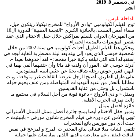
في
ديسمبر 8, 2019
انشر
الداخلة بلوس :
توج الفيلم الكولومبي “وادي الأرواح” للمخرج نيكولا رينكون جيل،
مساء أمس السبت، بالجائزة الكبرى “النجمة الذهبية” للدورة ال18
من المهرجان الدولي للفيلم بمراكش خلال حفل الاختتام الذي عقد
بقصر المؤتمرات بالمدينة الحمراء.
ويحكي هذا الفيلم الطويل أحداث كولومبيا في سنة 2002 من خلال
شخصية خوسي الذي يعود إلى بيته بعد ليلة مضطربة للغاية ليجد في
استقباله ابنته التي تبلغه باكية خبرا مفجعا: « لقد أخذوهما بعيدا ».
أدرك خوسي على الفور أن ولديه قد ماتا وأن جثتيهما ألقي بهما في
النهر، فقرر خوض رحلة شاقة بحثا عن جثتي ابنيه المفقودتين.
على طول الطريق، أصبح الرجل عرضة للقاءات غير متوقعة، وبات
مطالبا بالحذر من عديد التهديدات المتواصلة ومن عنف يحوم حوله
باستمرار، بل وحتى من عناية القديسين.
ويمثل « وادي الأرواح » دعوة قوية من أجل السلام في مجتمع ما
زالت تمزقه الحرب الأهلية.
جائزة أفضل ممثل
وتميز حفل الاختتام أيضا بمنح جائزة أفضل ممثل للممثل الأسترالي
توبي والاس عن دوره في فيلم المخرج شانون مورفي « بايبيتيث »،
حيث أدى دور موزيس بائع المخدرات.
تلتقي الشابة ميلا فينالي ببائع المخدرات المرح والمزعج في نفس
الوقت فتقع، رغم معارضة والديها اللذين يمارسان عليها حماية