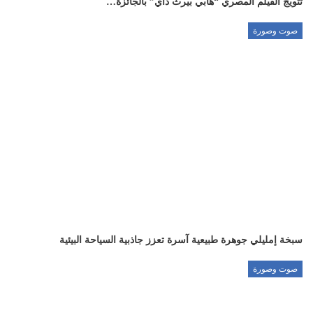
تتويج الفيلم المصري “هابي بيرث داي” بالجائزة…
صوت وصورة
سبخة إمليلي جوهرة طبيعية آسرة تعزز جاذبية السياحة البيئية
صوت وصورة