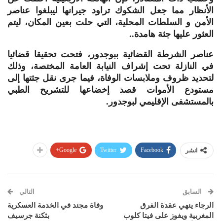
الأنظار مما جعل الشكوك تراود جيرانها ليبلغوا عناصر
الأمن و السلطات المحلية، التي حلت بعين المكان، ليتم
العثور عليها جثة هامدة..
عناصر الشرطة القضائية ببوجدور، فتحت تحقيقا قضائيا
في النازلة تحت إشراف النيابة العامة المختصة، وذلك
لتحديد ظروف وملابسات الوفاة، فيما جرى نقل جثتها إلى
مستودع الأموات قصد إخضاعها للتشريح الطبي
بالمستشفى الإقليمي لبوجدور.
Google+
Twitter
Facebook
انشر
السابق
التالي
الرجاء ينهي عقدة الفرق
وفاة مجند في الخدمة العسكرية
المغربية ويفوز على فيتا كلوب
بثكنة جرسيف