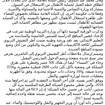
وقال محمد عبد النباوي، رئيس النيابة العامة، الذي كان يتحدث خلال
انطلاق خطة العمل لحماية الأطفال من الاستغلال في التسول،
بمشاركة وزارة التضامن والتنمية الاجتماعية والمساواة والأسرة،
وقطاعات حكومية أخرى، إن النيابة العامة متفائلة بخصوص القضاء
على ظاهرة استغلال الأطفال، التي وصفها بالمقيتة، وأكد أن الحماية
القضائية للأطفال ليست سوى مظهر من مظاهر الحماية التي
تحتاجها الطفولة.
وذكرت الورقية اليومية ذاتها أن وزارة التربية الوطنية شرعت في
الإعداد لتغيير المناهج الدراسية للسنتين الخامسة والسادسة من
التعليم الابتدائي، بعد عقد ورشة وطنية ضمت أطر التفتيش التربوي
الممثلين لكافة الأكاديميات الجهوية للتربية والتكوين من أجل وضع
مسودة المناهج الجديدة.
وسيتم إرسال ملاحظات أطر التفتيش التربوي إلى الناشرين بغرض
نشر نسخ جديدة منقحة برسم الدخول المدرسي المقبل.
وجاء في “المساء” أيضا أن هناك 500 جسر وقنطرة على طرق
المملكة في وضعية تآكل، إلى جانب 2689 قنطرة مغمورة، و3556
وحدة ضيقة، و109 وحدات ذات حمولة محدودة، وفق ما أظهرته
معطيات حديثة لوزارة التجهيز والنقل.
ووفق الخبر نفسه، فإن آخر الحملات التفقدية التي تم إجراؤها سنة
2018، والتي تغطي مجموع الشبكة الطرقية المكسية مرة كل
سنتين، أبانت عن تحسن حالة الشبكة؛ إذ إن 60.9 في المائة منها
توجد في حالة حسنة إلى جيدة، بتحسن نسبته نقطة واحدة إضافية
بالنسبة لسنة 2017.
المصدر ذاته أورد أن وزير التجهيز والنقل واللوجيستيك والماء، عبد