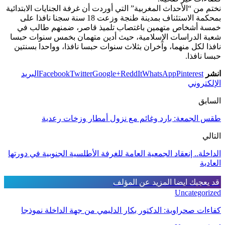
نختم من “الأحداث المغربية” التي أوردت أن غرفة الجنايات الابتدائية
بمحكمة الاستئناف بمدينة طنجة وزعت 18 سنة سجنا نافذا على
خمسة أشخاص متهمين باغتصاب تلميذ قاصر، ضمنهم طالب في
شعبة الدراسات الإسلامية، حيث أدين متهمان بخمس سنوات حبسا
نافذا لكل منهما، وآخران بثلاث سنوات حبسا نافذا، وواحدا بسنتين
حبسا نافذا.
انشر
Pinterest
WhatsApp
ReddIt
Google+
Twitter
Facebook
البريد
الإلكتروني
السابق
طقس الجمعة: بارد وغائم مع نزول أمطار وزخات رعدية
التالي
الداخلة.. إنعقاد الجمعية العامة للغرفة الأطلسية الجنوبية في دورتها
العادية
قد يعجبك ايضا
المزيد عن المؤلف
Uncategorized
كفاءات صحراوية: الدكتور بكار الدليمي من جهة الداخلة نموذجا