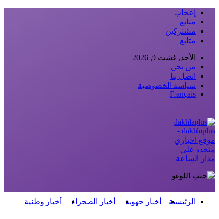
إعجاب
متابع
مشتركين
متابع
الأحد, غشت 9, 2026
من نحن
اتصل بنا
سياسة الخصوصية
Français
dakhlaplus -
موقع اخباري
متجدد على
مدار الساعة
الرئيسية
أخبار جهوية
أخبار الصحراء
أخبار وطنية