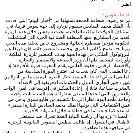
انشر
الداخلة بلوس :
قراءة رصيف صحافة الجمعة نستهلها من “أخبار اليوم” التي أفادت
بأن الملك محمد السادس سيقوم بزيارة إلى جهة سوس قريبا، في
استئناف للجولات الملكية الداخلية، بحيث سيدشن خلال هذه الزيارة
العديد من المشاريع، منها المنطقة الصناعية الحرة التي استكملت
الحكومة مؤخرا مسطرة إحداثها، ومشروع خاص بتحلية مياه البحر،
وبرنامج مندمج لأكادير الكبرى. وحسب المصدر ذاته، فإن فريقا عن
البروتوكول الملكي حل بهذه الجهة بهدف التحضير للزيارة الملكية
وأوردت الصحيفة ذاتها أن وزير الصناعة والاستثمار والتجارة
والاقتصاد الرقمي، حفيظ العلمي، يقدم المغرب قدوة للأفارقة؛ إذ
دعا العلمي، الذي كان يتحدث في افتتاح الدورة السادسة من
الملتقى الدولي للداخلة المنعقد خلال الفترة الممتدة ما بين 4 و8 من
شهر دجنبر الجاري، الدول والحكومات الإفريقية إلى الاقتداء
بالمغرب صناعيا، قائلا إن إعادة التفكير في إفريقيا في القرن الواحد
والعشرين، التي اتخذها الملتقى شعارا له هذه السنة، باتت واجبة
وحاجة ملحة اليوم، نظرا إلى ما تكتسيه من طابع تنموي يدخل في
عمق الاهتمامات التي يوليها الملك محمد السادس للقارة السمراء
الواعدة كما جاء دائما في خطاباته خلال السنوات الأخيرة.
“المساء” ورد بها أن رئاسة النيابة العمة تتحرك ضد مستغلي
الأطفال في التسول؛ إذ طالبت بتطبيق النصوص القانونية الزجرية
في مواجهة هذه الظاهرة.