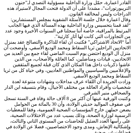
القادر اعمارة، حمّل وزارة الداخلية مسؤولية التصدي لـ”جنون
التريبورتورات”، مشددا على أن الدولة فتحت المجال لاستيراد هذه
الدراجات وليس لمخالفة القانون.
وقال اعمارة خلال جلسة الأسئلة الشفوية بمجلس المستشارين:
“لقد قمنا بتحسيس وزارة الداخلية بهذه المسألة الذي فيها الجانب
المرتبط بالمراقبة، خاصة أننا سجلنا في السنوات الأخيرة وجود عدد
من التجاوزات التي كانت لها آثار كارثية”.
أما “الاتحاد الاشتراكي” فكتبت أن لقاء للذاكرة والتصالح عقد بمنزل
الاتحاديين الراحلين ثريا السقاط ومحمد الوديع الأسفي، وأوضحت أن
منزل آل الوديع احتضن يوم السبت الماضي لقاء جمع بين العديد من
الاتحاديين، قيادات ومناضلين، كما العائلة والأصحاب، من الذين
عاشوا ذكريات داخل هذا المكان الذي كان قبلة لجميع المثقفين
والإعلاميين والسياسيين والمواطنين العاديين، وفي حياة كل من ثريا
السقاط ومحمد الوديع الأسفي.
وزادت الجريدة أن اللقاء عرف مداخلات وشهادات متنوعة لعدة
شخصيات وأفراد العائلة من مختلف الأجيال، وقام بتنسيقه ابن الدار
والصحافي منير الشرقي.
وكتبت الورقية عينها أن أكثر من 8 آلاف حالة وفاة في السنة تسجل
في صفوف المواليد حديثي الولادة، وأن 30 بالمائة من الحوامل
يضعن حملهن خارج المؤسسات الصحية العمومية، وفقا للمعطيات
الرسمية لوزارة الصحة، وذلك بسبب عدد من الاختلالات الصحية،
على رأسها العدد الضئيل للحاضنات من المستوى الثاني والثالث،
وإشكالية الإنعاش، ومدى وجود الاختصاصيين، فضلا عن الولادة في
فضاءات غير صحية.