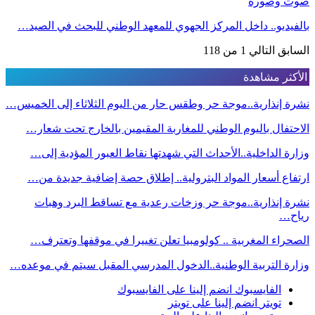
صوت وصورة
بالفيديو.. داخل المركز الجهوي للمعهد الوطني للبحث في الصيد…
السابق
التالي
1 من 118
الأكثر مشاهدة
نشرة إنذارية..موجة حر وطقس حار من اليوم الثلاثاء إلى الخميس…
الاحتفال باليوم الوطني للمغاربة المقيمين بالخارج تحت شعار…
وزارة الداخلية..الأحداث التي شهدتها نقاط العبور المؤدية إلى…
ارتفاع أسعار المواد البترولية.. إطلاق حصة إضافية جديدة من…
نشرة إنذارية..موجة حر وزخات رعدية مع تساقط البرد وهبات
رياح…
الصحراء المغربية .. كولومبيا تعلن تغييرا في موقفها وتعترف…
وزارة التربية الوطنية..الدخول المدرسي المقبل سیتم في موعده…
الفايسبوك
انضم إلينا على الفايسبوك
تويتر
انضم إلينا على تويتر