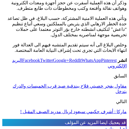
وذكر أن هذه العملية أسفرت عن حجز أجهزة ومعدات الكترونية
وهواتف نقالة وأقنعة وكتب ومخطوطات ذات طابع متطرف.
وتأتي هذه العملية الامنية المشتركة، حسب البلاغ، في ظل تصاعد
حدة الخطر الارهابي الذي يتربص بالمملكتين وسعي أتباع تنظيم
“داعش” لتكثيف انشطته خارج بؤر التوتر معتمدا على حملات
تحريضية موجهة لمناصريه بمختلف الدول.
وخلص البلاغ الى أنه سيتم تقديم المتشبه فيهم الى العدالة فور
انتهاء الابحاث التي تجرى تحت إشراف النيابة العامة المختصة.
انشر
Pinterest
WhatsApp
ReddIt
Google+
Twitter
Facebook
البريد
الإلكتروني
السابق
مقاول يفجر خصيتي فلاح ببندقية صيد قرب الخميسات والدرك
يتدخل
التالي
ماركا : أشرف حكيمي سيعود لريال مدريد الصيف المقبل !
قد يعجبك ايضا
المزيد عن المؤلف
أخبار وطنية