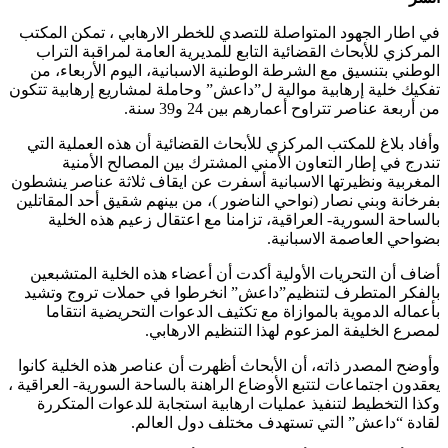
في اطار الجهود المتواصلة للتصدي للخطر الارهابي ، تمكن المكتب
المركزي للأبحاث القضائية التابع للمديرية العامة لمراقبة التراب
الوطني بتنسيق مع الشرطة الوطنية الاسبانية، اليوم الأربعاء، من
تفكيك خلية إرهابية موالية ل”داعش” وحاملة لمشاريع إرهابية تتكون
من أربعة عناصر تتراوح أعمارهم بين 24 و39 سنة.
وأفاد بلاغ للمكتب المركزي للأبحاث القضائية أن هذه العملية التي
تندرج في إطار التعاون الأمني المشترك بين المصالح الأمنية
المغربية ونظيرتها الاسبانية أسفرت عن ايقاف ثلاثة عناصر ينشطون
بفرخانة وبني نصار (نواحي الناضور )، من بينهم شقيق أحد المقاتلين
بالساحة السورية- العراقية، تزامنا مع اعتقال زعيم هذه الخلية
بضواحي العاصمة الاسبانية.
أضاف أن التحريات الأولية أكدت أن أعضاء هذه الخلية المتشبعين
بالفكر المتطرف لتنظيم”داعش” انخرطوا في حملات تروج وتشيد
بأعماله الدموية بالموازاة مع تكثيف الدعوات التحريضية انتقاما
لمصرع الخليفة المزعوم لهذا التنظيم الارهابي.
وأوضح المصدر ذاته، أن الأبحاث أظهرت أن عناصر هذه الخلية كانوا
يعقدون اجتماعات لتتبع الأوضاع الراهنة بالساحة السورية- العراقية ،
وكذا التخطيط لتنفيذ عمليات ارهابية استجابة للدعوات المتكررة
لقادة “داعش” التي تستهدف مختلف دول العالم.