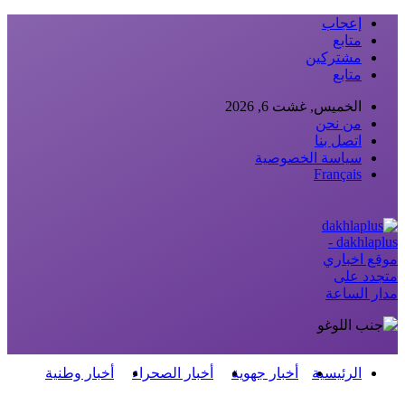
إعجاب
متابع
مشتركين
متابع
الخميس, غشت 6, 2026
من نحن
اتصل بنا
سياسة الخصوصية
Français
dakhlaplus -
موقع اخباري
متجدد على
مدار الساعة
الرئيسية
أخبار جهوية
أخبار الصحراء
أخبار وطنية