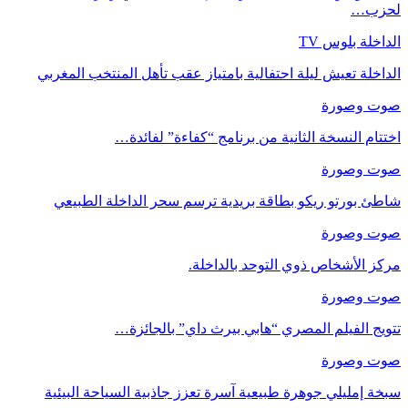
لحزب…
الداخلة بلوس TV
الداخلة تعيش ليلة احتفالية بامتياز عقب تأهل المنتخب المغربي
صوت وصورة
اختتام النسخة الثانية من برنامج “كفاءة” لفائدة…
صوت وصورة
شاطئ بورتو ريكو بطاقة بريدية ترسم سحر الداخلة الطبيعي
صوت وصورة
مركز الأشخاص ذوي التوحد بالداخلة.
صوت وصورة
تتويج الفيلم المصري “هابي بيرث داي” بالجائزة…
صوت وصورة
سبخة إمليلي جوهرة طبيعية آسرة تعزز جاذبية السياحة البيئية