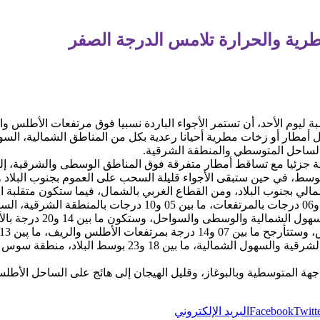
رية والحرارة تلامس الدرجة الصفر
نسبة ليوم الأحد، أن تستمر الأجواء الباردة نسبيا فوق مرتفعات الأطلس
ل أمطار أو زخات مطرية أحيانا رعدية بكل من المناطق الشمالية، ال
 الساحل المتوسطي والمنطقة الشرقية.
ئمة جزئيا مع تساقط أمطار متفرقة فوق المناطق الوسطى والشرقية، إلى
وسط، في حين ستبقى الأجواء قليلة السحب على العموم بجنوب البلاد
لي بجنوب البلاد، ومن القطاع الغربي بالشمال، فيما ستكون متقلبة ال
وستتراوح درجات الحرارة الدنيا ما بين 00 و06 درجات بالمرتفعات، ما
ووالماس والساحل المتوسطي، المنطقة الشرقية والسهول الشما
اجهة المتوسطية وبالبوغاز، وقليل الهيجان إلى هائج على الساحل الأط
Twitt
Facebook
البريد الإلكتروني