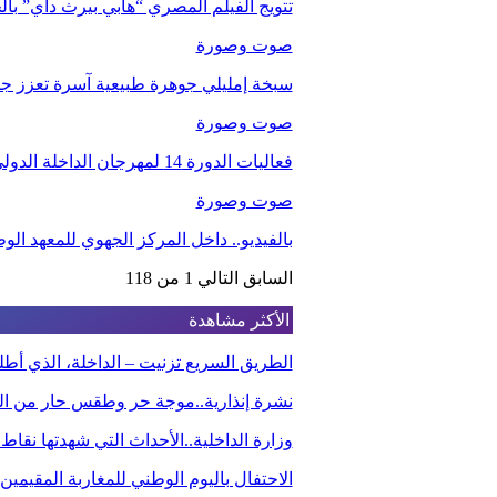
تتويج الفيلم المصري “هابي بيرث داي” با
صوت وصورة
سبخة إمليلي جوهرة طبيعية آسرة تعزز جاذب
صوت وصورة
فعاليات الدورة 14 لمهرجان الداخلة الدولي للفيلم
صوت وصورة
بالفيديو.. داخل المركز الجهوي للمعهد ا
السابق
التالي
1 من 118
الأكثر مشاهدة
الطريق السريع تزنيت – الداخلة، الذي أ
نشرة إنذارية..موجة حر وطقس حار من الي
وزارة الداخلية..الأحداث التي شهدتها نقاط
الاحتفال باليوم الوطني للمغاربة المقيم