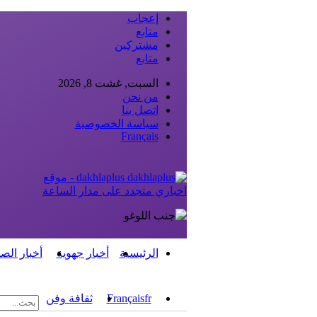
إعجاب
متابع
مشتركين
متابع
السبت, غشت 8, 2026
من نحن
اتصل بنا
سياسة الخصوصية
Français
dakhlaplus - موقع
اخباري متجدد على مدار الساعة
الرئيسية
أخبار جهوية
أخبار الص
fr
Français
ثقافة وفن