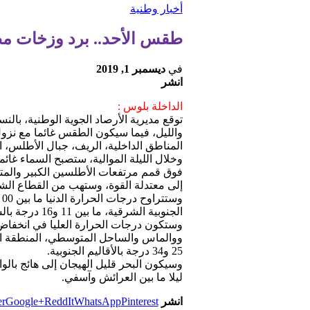
أخبار وطنية
طقس الأحد.. برد وزخات مط
في
ديسمبر 1, 2019
انشر
الداخلة بلوس :
توقع مديرية الأرصاد الجوية الوطنية، بال
والليل، فيما سيكون الطقس غائما مع نزو
المناطق الداخلية، الريف، جبال الأطلس،
وخلال الليلة الموالية، ستصبح السماء غا
فوق قمم مرتفعات الأطلسين الكبير والمت
إلى معتدلة القوة، وستهب من القطاع الشما
الجنوبية الشرقية، ما بين 11 و16 درجة بالسهول الشمالية والوسطى والسواحل، وستكون ما بين 14 و20 درجة بالأقاليم الجنوبية.
25 و34 درجة بالأقاليم الجنوبية.
وسيكون البحر قليل الهيجان إلى هائج بالو
ليلا ما بين العرائش وآسفي.
انشر
Pinterest
WhatsApp
ReddIt
Google+
er