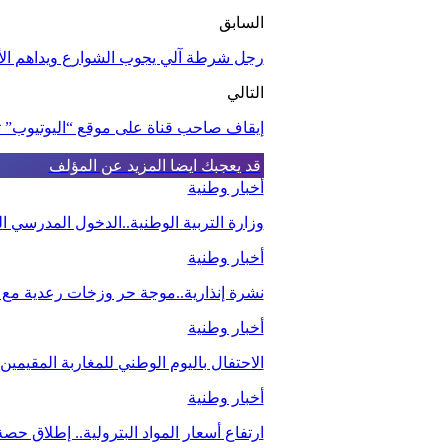
السابق
رجل شرطة آلي يجوب الشوارع ويداهم الأ
التالي
إيقاف صاحب قناة على موقع “اليوتيوب”
قد يعجبك ايضا
المزيد عن المؤلف
أخبار وطنية
وزارة التربية الوطنية..الدخول المدرسي
أخبار وطنية
نشرة إنذارية..موجة حر وزخات رعدية مع ت
أخبار وطنية
الاحتفال باليوم الوطني للمغاربة المقيمي
أخبار وطنية
ارتفاع أسعار المواد البترولية.. إطلاق ح