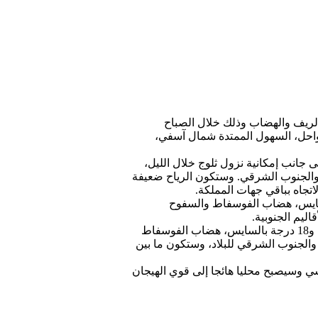
 والريف والهضاب وذلك خلال الصباح
سواحل، السهول الممتدة شمال آسفي،
 جانب إمكانية نزول ثلوج خلال الليل،
 والجنوب الشرقي. وستكون الرياح ضعيفة
اتجاه بباقي جهات المملكة.
 بين 05 و10 درجات بالمنطقة الشرقية، السايس، هضاب الفوسفاط والسفوح
وستكون درجات الحرارة العليا في انخفاض، وستتأرجح ما بين 07 و14 درجة بمرتفعات الأطلس والريف، ما پین 13 و18 درجة بالسايس، هضاب الفوسفاط
لية، ما بين 18 و23 بوسط البلاد، منطقة سوس والجنوب الشرقي للبلاد، وستكون ما بين
لسي وسيصبح محليا هائجا إلى قوي الهيجان