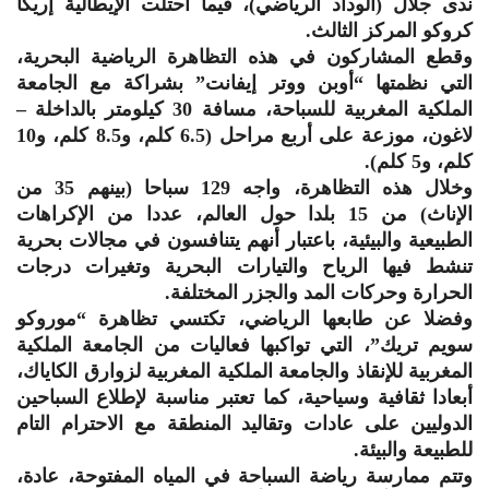
ندى جلال (الوداد الرياضي)، فيما احتلت الإيطالية إريكا
كروكو المركز الثالث.
وقطع المشاركون في هذه التظاهرة الرياضية البحرية،
التي نظمتها “أوبن ووتر إيفانت” بشراكة مع الجامعة
الملكية المغربية للسباحة، مسافة 30 كيلومتر بالداخلة –
لاغون، موزعة على أربع مراحل (6.5 كلم، و8.5 كلم، و10
كلم، و5 كلم).
وخلال هذه التظاهرة، واجه 129 سباحا (بينهم 35 من
الإناث) من 15 بلدا حول العالم، عددا من الإكراهات
الطبيعية والبيئية، باعتبار أنهم يتنافسون في مجالات بحرية
تنشط فيها الرياح والتيارات البحرية وتغيرات درجات
الحرارة وحركات المد والجزر المختلفة.
وفضلا عن طابعها الرياضي، تكتسي تظاهرة “موروكو
سويم تريك”، التي تواكبها فعاليات من الجامعة الملكية
المغربية للإنقاذ والجامعة الملكية المغربية لزوارق الكاياك،
أبعادا ثقافية وسياحية، كما تعتبر مناسبة لإطلاع السباحين
الدوليين على عادات وتقاليد المنطقة مع الاحترام التام
للطبيعة والبيئة.
وتتم ممارسة رياضة السباحة في المياه المفتوحة، عادة،