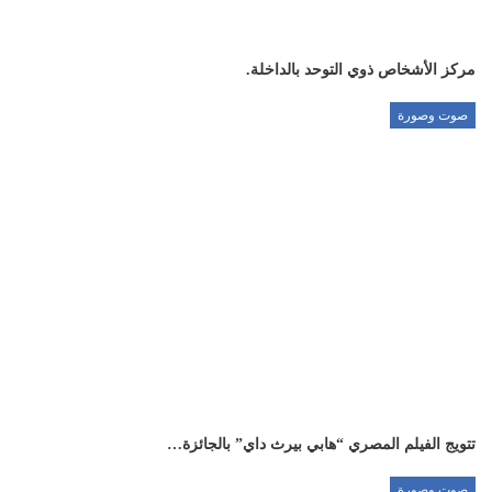
مركز الأشخاص ذوي التوحد بالداخلة.
صوت وصورة
تتويج الفيلم المصري “هابي بيرث داي” بالجائزة…
صوت وصورة