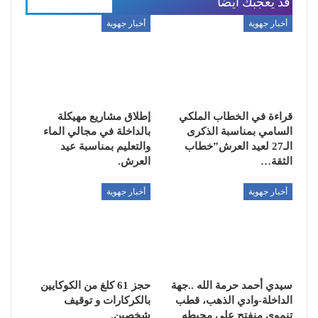
قد يعجبك ايضا
المزيد عن المؤلف
أخبار جهوية
أخبار جهوية
قراءة في الخطاب الملكي
إطلاق مشاريع مهيكلة
السامي بمناسبة الذكرى
بالداخلة في مجالي الماء
الـ27 لعيد العرش”خطاب
والتعليم بمناسبة عيد
الثقة…
العرش.
أخبار جهوية
أخبار جهوية
سيدي أحمد حرمة الله ..جهة
حجز 61 كلغ من الكوكايين
الداخلة-وادي الذهب، قطب
بالكركارات و توقيف
تنموي منفتح على محيطه
شخصين.