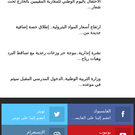
الاحتفال باليوم الوطني للمغاربة المقيمين بالخارج تحت
شعار…
ارتفاع أسعار المواد البترولية.. إطلاق حصة إضافية
جديدة من…
نشرة إنذارية..موجة حر وزخات رعدية مع تساقط البرد
وهبات رياح…
وزارة التربية الوطنية..الدخول المدرسي المقبل سیتم
في موعده…
الفايسبوك
تويتر
انضم إلينا على الفايسبوك
انضم إلينا على تويتر
يوتيوب
الإنستغرام