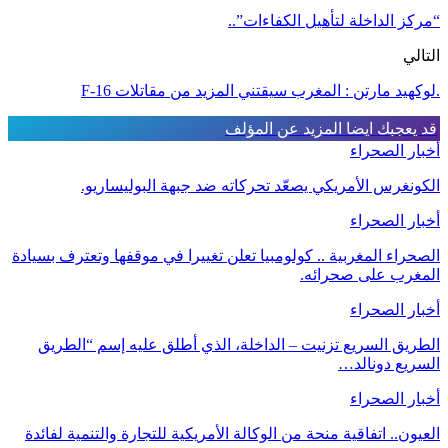
“مركز الداخلة لتأهيل الكفاءات”..
التالي
.لوكهيد مارتن : المغرب سيقتني المزيد من مقاتلات F-16
قد يعجبك ايضا
المزيد عن المؤلف
أخبار الصحراء
الكونغرس الأمريكي يصعّد تحركاته ضد جبهة البوليساريو.
أخبار الصحراء
الصحراء المغربية .. كولومبيا تعلن تغييرا في موقفها وتعترف بسيادة
المغرب على صحرائه.
أخبار الصحراء
الطريق السريع تزنيت – الداخلة، الذي أطلق عليه إسم “الطريق
السريع دونالد…
أخبار الصحراء
العيون.. اتفاقية منحة من الوكالة الأمريكية للتجارة والتنمية لفائدة