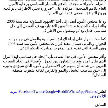
“التزام الأطراف، مجددا، بالدفع بالمسار السياسي برعاية الأمين
العام للامم المتحدة”، مؤكدة على “ضرورة تحلي الأطراف بالواقعية
وروح التوافق للمضي قدما الى الأمام”.
ودعا مجلس الأمن، أيضا، إلى أخذ “الجهود المبذولة منذ سنة 2006
والتطورات الجديدة منذئذ” بعين الاعتبار، بهدف التوصل إلى حل
سياسي عادل ودائم ومقبول من الأطراف.
كما حث القرار على إبداء الإرادة السياسية والعمل في جو موات
للحوار، وبالتالي ضمان تنفيذ قرارات مجلس الأمن منذ سنة 2007
وهي السنة التي تقدم فيها المغرب بمبادرته للحكم الذاتي.
وأقر مجلس الأمن، في هذا الصدد، بأن “إيجاد حل سياسي لهذا النزاع
الذي طال أمده وتعزيز التعاون بين الدول الأعضاء في اتحاد المغرب
العربي من شأنه أن يسهم في الاستقرار والأمن، الذي سيؤدي بدوره
إلى خلق مناصب الشغل والنمو والفرص لكافة شعوب منطقة
الساحل”.
انشر
Pinterest
WhatsApp
ReddIt
Google+
Twitter
Facebook
البريد
الإلكتروني
السابق