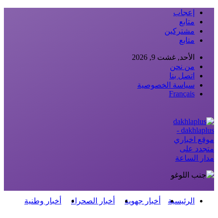
إعجاب
متابع
مشتركين
متابع
الأحد, غشت 9, 2026
من نحن
اتصل بنا
سياسة الخصوصية
Français
dakhlaplus -
موقع اخباري
متجدد على
مدار الساعة
الرئيسية
أخبار جهوية
أخبار الصحراء
أخبار وطنية