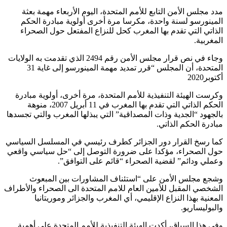
مدد مجلس الأمن التابع للأمم المتحدة، اليوم الأربعاء مهمة بعثة
المينورسو لسنة واحدة، مكرسا مرة أخرى أولوية مبادرة الحكم
الذاتي التي تقدم بها المغرب كحل للنزاع المفتعل حول الصحراء
المغربية.
وجاء في نص قرار مجلس الأمن رقم 2494 الذي تقدمت به الولايات
المتحدة، أن المجلس “قرر تمديد مهمة المينورسو إلى غاية 31
أكتوبر2020
وكرست الهيئة التنفيذية للأمم المتحدة، مرة أخرى، أولوية مبادرة
الحكم الذاتي التي تقدم بها المغرب في 11 أبريل 2007، منوهة
بالجهود “الجدية وذات المصداقية” التي يبذلها المغرب والتي تجسدها
مبادرة الحكم الذاتي.
كما رسخ القرار دور الجزائر كطرف رئيسي في المسلسل السياسي
حول الصحراء، مؤكدا على ضرورة التوصل إلى “حل سياسي واقعي
وعملي ودائم” لقضية الصحراء “قائم على التوافق”.
وشجع مجلس الأمن على “استئناف المشاورات بين المبعوث
الشخصي المقبل للأمين العام للامم المتحدة الى الصحراء والأطراف
المعنية بهذا النزاع الإقليمي، أي المغرب والجزائر وموريتانيا
والبوليساريو.
وفي هذا السياق، أكدت الهيئة التنفيذية للأمم المتحدة على أهمية