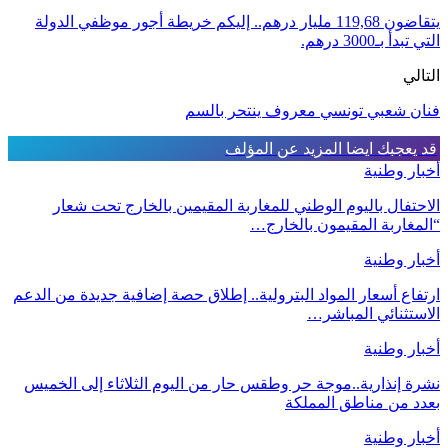
يتقاضون 119,68 مليار درهم.. إليكم خريطة أجور موظفي الدولة
التي تبدأ بـ3000 درهم.
التالي
فنان شعبي تونسي معروف ينتحر بالسم
قد يعجبك ايضا
المزيد عن المؤلف
أخبار وطنية
الاحتفال باليوم الوطني للمغاربة المقيمين بالخارج تحت شعار
“المغاربة المقيمون بالخارج…
أخبار وطنية
ارتفاع أسعار المواد البترولية.. إطلاق حصة إضافية جديدة من الدعم
الاستثنائي المباشر…
أخبار وطنية
نشرة إنذارية..موجة حر وطقس حار من اليوم الثلاثاء إلى الخميس
بعدد من مناطق المملكة
أخبار وطنية