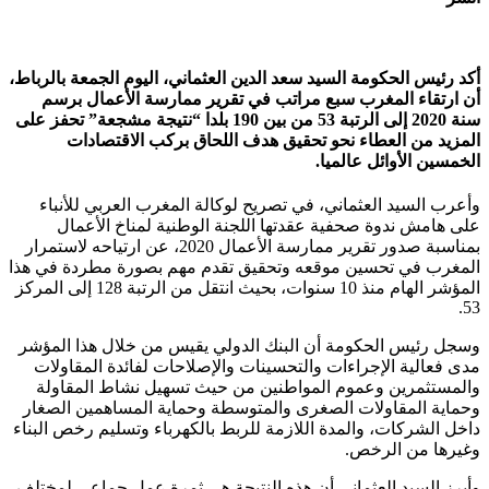
أكد رئيس الحكومة السيد سعد الدين العثماني، اليوم الجمعة بالرباط،
أن ارتقاء المغرب سبع مراتب في تقرير ممارسة الأعمال برسم
سنة 2020 إلى الرتبة 53 من بين 190 بلدا “نتيجة مشجعة” تحفز على
المزيد من العطاء نحو تحقيق هدف اللحاق بركب الاقتصادات
الخمسين الأوائل عالميا.
وأعرب السيد العثماني، في تصريح لوكالة المغرب العربي للأنباء
على هامش ندوة صحفية عقدتها اللجنة الوطنية لمناخ الأعمال
بمناسبة صدور تقرير ممارسة الأعمال 2020، عن ارتياحه لاستمرار
المغرب في تحسين موقعه وتحقيق تقدم مهم بصورة مطردة في هذا
المؤشر الهام منذ 10 سنوات، بحيث انتقل من الرتبة 128 إلى المركز
53.
وسجل رئيس الحكومة أن البنك الدولي يقيس من خلال هذا المؤشر
مدى فعالية الإجراءات والتحسينات والإصلاحات لفائدة المقاولات
والمستثمرين وعموم المواطنين من حيث تسهيل نشاط المقاولة
وحماية المقاولات الصغرى والمتوسطة وحماية المساهمين الصغار
داخل الشركات، والمدة اللازمة للربط بالكهرباء وتسليم رخص البناء
وغيرها من الرخص.
وأبرز السيد العثماني أن هذه النتيجة هي ثمرة عمل جماعي لمختلف