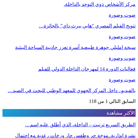
مركز الأشخاص ذوي التوحد بالداخلة.
صوت وصورة
تتويج الفيلم المصري “هابي بيرث داي” بالجائزة…
صوت وصورة
سبخة إمليلي جوهرة طبيعية آسرة تعزز جاذبية السياحة البيئية
صوت وصورة
فعاليات الدورة 14 لمهرجان الداخلة الدولي للفيلم
صوت وصورة
بالفيديو.. داخل المركز الجهوي للمعهد الوطني للبحث في الصيد…
السابق
التالي
1 من 118
الأكثر مشاهدة
الطريق السريع تزنيت – الداخلة، الذي أطلق عليه إسم…
نشرة إنذارية..موجة حر وطقس حار وزخات رعدية مع احتمال