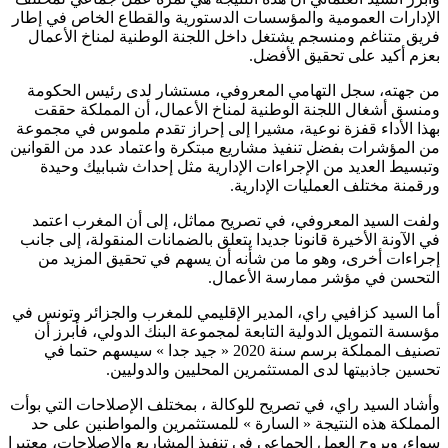
الإدارات العمومية والمؤسسات الدستورية والقطاع الخاص في إطار
فريق متناغم ومنسجم يشتغل داخل اللجنة الوطنية لمناخ الأعمال
بعزم أكيد على تحقيق الأفضل.
من جهته، سجل التهامي المعروفي، مستشار لدى رئيس الحكومة
ومنسق أشغال اللجنة الوطنية لمناخ الأعمال، أن المملكة حققت
بهذا الأداء قفزة نوعية، مشيرا إلى إحراز تقدم ملموس في مجموعة
من المؤشرات بفضل تنفيذ مشاريع مبتكرة واعتماد عدد من القوانين
وتبسيط العديد من الإجراءات الإدارية مثل إحداث شبابيك وحيدة
ورقمنة مختلف العمليات الإدارية.
ولفت السيد المعروفي، في تصريح مماثل، إلى أن المغرب اعتمد
في الآونة الأخيرة قانونا جديدا يتعلق بالضمانات المنقولة، إلى جانب
إجراءات أخرى، وهو ما من شأنه أن يسهم في تحقيق المزيد من
التحسن في مؤشر ممارسة الأعمال.
أما السيد كزافيي راي، المدير الإقليمي للمغرب والجزائر وتونس في
مؤسسة التمويل الدولية التابعة لمجموعة البنك الدولي، فأبرز أن
تصنيف المملكة برسم سنة 2020 « جيد جدا » سيسهم حتما في
تحسين جاذبيتها لدى المستثمرين المحليين والدوليين.
وأشاد السيد راي، في تصريح للوكالة ، بمختلف الإصلاحات التي بوأت
المملكة هذه النتيجة « السارة » للمستثمرين والمواطنين على حد
سواء، وبروح العمل الجماعي في تنفيذ المشاريع والإصلاحات، معتبرا