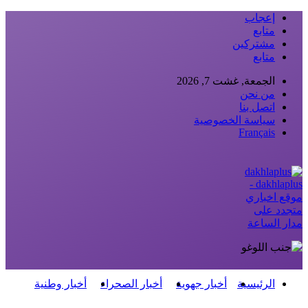
إعجاب
متابع
مشتركين
متابع
الجمعة, غشت 7, 2026
من نحن
اتصل بنا
سياسة الخصوصية
Français
dakhlaplus -
موقع اخباري
متجدد على
مدار الساعة
الرئيسية
أخبار جهوية
أخبار الصحراء
أخبار وطنية