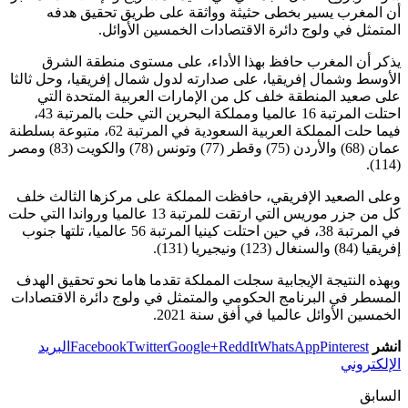
أن المغرب يسير بخطى حثيثة وواثقة على طريق تحقيق هدفه
المتمثل في ولوج دائرة الاقتصادات الخمسين الأوائل.
يذكر أن المغرب حافظ بهذا الأداء، على مستوى منطقة الشرق
الأوسط وشمال إفريقيا، على صدارته لدول شمال إفريقيا، وحل ثالثا
على صعيد المنطقة خلف كل من الإمارات العربية المتحدة التي
احتلت المرتبة 16 عالميا ومملكة البحرين التي حلت بالمرتبة 43،
فيما حلت المملكة العربية السعودية في المرتبة 62، متبوعة بسلطنة
عمان (68) والأردن (75) وقطر (77) وتونس (78) والكويت (83) ومصر
(114).
وعلى الصعيد الإفريقي، حافظت المملكة على مركزها الثالث خلف
كل من جزر موريس التي ارتقت للمرتبة 13 عالميا ورواندا التي حلت
في المرتبة 38، في حين احتلت كينيا المرتبة 56 عالميا، تلتها جنوب
إفريقيا (84) والسنغال (123) ونيجيريا (131).
وبهذه النتيجة الإيجابية سجلت المملكة تقدما هاما نحو تحقيق الهدف
المسطر في البرنامج الحكومي والمتمثل في ولوج دائرة الاقتصادات
الخمسين الأوائل عالميا في أفق سنة 2021.
انشر
Pinterest
WhatsApp
ReddIt
Google+
Twitter
Facebook
البريد
الإلكتروني
السابق