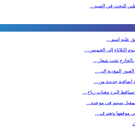
لوطني للبحث في الصيد…
طلق عليه إسم…
وم الثلاثاء إلى الخميس…
ين بالخارج تحت شعار…
 العبور المؤدية إلى…
صة إضافية جديدة من…
تساقط البرد وهبات رياح…
 المقبل سیتم في موعده…
ا في موقفها وتعترف…
ك