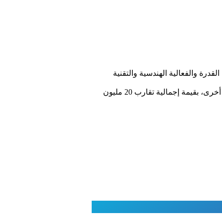
درة والفعالية الهندسية والتقنية
ووفق المنبر ذاته، فإن الصفقة تستفيد منها دول؛ من بينها مصر وأندونيسيا والعراق والأردن وكوريا الجنوبية ودول أخرى، بقيمة إجمالية تقارب 20 مليون