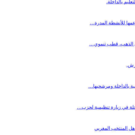
عليم بالداخلة.
دعمها للأنشطة المدرة…
دي الذهب، قطب تنموي…
عية بالداخلة ومرشحيها…
لة في زيارة تنظيمية لحزب…
تأهل المنتخب المغربي