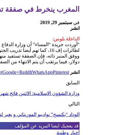
المغرب ينخرط في صفقة تس
في
سبتمبر 29, 2019
انشر
الداخلة بلوس:
“أوردت جريدة “المساء” أن وزارة الدفاع 
لطائرات إف 16، كما تهم أيضا تدريب الجنود المغاربة على استخدام هذه التقنيات وصيانتها.
دولار، فيما يرتقب أن يتم الانتهاء من الصفقة بحلول 15 مار
انشر
Pinterest
WhatsApp
ReddIt
Google+
er
السابق
وزارة الشؤون الإسلامية: الاثنين فاتح شه
التالي
الوداد “يكتسح” نواديبو الموريتاني و يعبر
قد يعجبك ايضا
المزيد عن المؤلف
أخبار وطنية