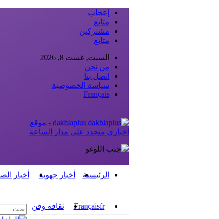
إعجاب
متابع
مشتركين
متابع
السبت, غشت 8, 2026
من نحن
اتصل بنا
سياسة الخصوصية
Français
dakhlaplus - موقع
اخباري متجدد على مدار الساعة
الرئيسية
أخبار جهوية
أخبار الص
fr
Français
ثقافة وفن