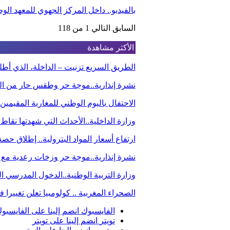
بالفيديو.. داخل المركز الجهوي للمعهد ا
السابق
التالي
1 من 118
الأكثر مشاهدة
الطريق السريع تزنيت – الداخلة، الذي أ
نشرة إنذارية..موجة حر وطقس حار من الي
الاحتفال باليوم الوطني للمغاربة المقيم
وزارة الداخلية..الأحداث التي شهدتها نقاط
ارتفاع أسعار المواد البترولية.. إطلاق ح
نشرة إنذارية..موجة حر وزخات رعدية مع 
وزارة التربية الوطنية..الدخول المدرسي
الصحراء المغربية .. كولومبيا تعلن تغيير
الفايسبوك
انضم إلينا على الفايسبو
تويتر
انضم إلينا على تويتر