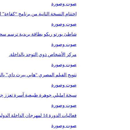
صوت وصورة
اختتام النسخة الثانية من برنامج “كفاءة” 
صوت وصورة
شاطئ بورتو ريكو بطاقة بريدية ترسم سحر
صوت وصورة
مركز الأشخاص ذوي التوحد بالداخلة.
صوت وصورة
تتويج الفيلم المصري “هابي بيرث داي” با
صوت وصورة
سبخة إمليلي جوهرة طبيعية آسرة تعزز جاذب
صوت وصورة
فعاليات الدورة 14 لمهرجان الداخلة الدولي للفيلم
صوت وصورة