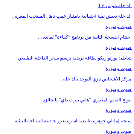
الداخلة بلوس TV
الداخلة تعيش ليلة احتفالية بامتياز عقب تأهل المنتخب المغربي
صوت وصورة
اختتام النسخة الثانية من برنامج “كفاءة” لفائدة…
صوت وصورة
شاطئ بورتو ريكو بطاقة بريدية ترسم سحر الداخلة الطبيعي
صوت وصورة
مركز الأشخاص ذوي التوحد بالداخلة.
صوت وصورة
تتويج الفيلم المصري “هابي بيرث داي” بالجائزة…
صوت وصورة
سبخة إمليلي جوهرة طبيعية آسرة تعزز جاذبية السياحة البيئية
صوت وصورة