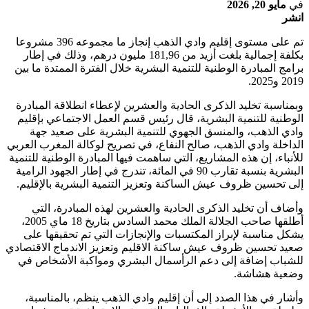
في
مايو 20, 2026
انشر
تم على مستوى إقليم وادي الذهب إنجاز ما مجموعه 396 مشروعا
بكلفة إجمالية بلغت أزيد من 181,96 مليون درهم، وذلك في إطار
برامج المبادرة الوطنية للتنمية البشرية خلال الفترة الممتدة ما بين
2019 و2025.
وبمناسبة تخليد الذكرى الحادية والعشرين لإعطاء انطلاقة المبادرة
الوطنية للتنمية البشرية، قال رئيس قسم العمل الاجتماعي بإقليم
وادي الذهب، والمنسق الجهوي للتنمية البشرية على صعيد جهة
الداخلة وادي الذهب، صالح النفاع، في تصريح لوكالة المغرب العربي
للأنباء، إن هذه المشاريع، التي ساهمت فيها المبادرة الوطنية للتنمية
البشرية بنسبة تقارب 90 في المائة، تندرج في إطار الجهود الرامية
إلى تحسين ظروف عيش الساكنة وتعزيز التنمية البشرية بالإقليم.
وأضاف أن تخليد الذكرى الحادية والعشرين لهذه المبادرة، التي
أطلقها صاحب الجلالة الملك محمد السادس بتاريخ 18 ماي 2005،
يشكل مناسبة لإبراز المكتسبات والإنجازات التي تم تحقيقها على
صعيد تحسين ظروف عيش ساكنة الاقليم وتعزيز الاندماج الاقتصادي
للشباب إضافة إلى دعم الرأسمال البشري ومواكبة الأشخاص في
وضعية هشاشة.
وأشار في هذا الصدد إلى أن إقليم وادي الذهب ينظم، بالمناسبة،