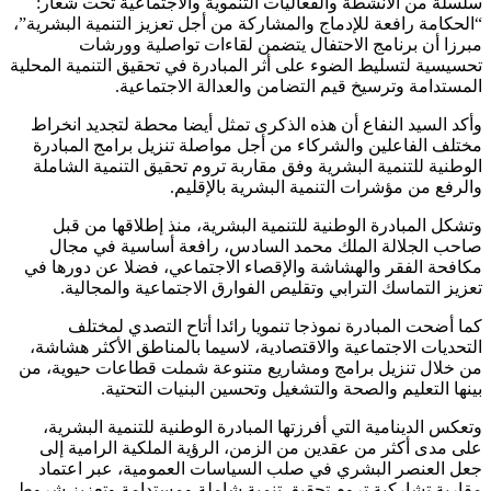
سلسلة من الأنشطة والفعاليات التنموية والاجتماعية تحت شعار:
“الحكامة رافعة للإدماج والمشاركة من أجل تعزيز التنمية البشرية”،
مبرزا أن برنامج الاحتفال يتضمن لقاءات تواصلية وورشات
تحسيسية لتسليط الضوء على أثر المبادرة في تحقيق التنمية المحلية
المستدامة وترسيخ قيم التضامن والعدالة الاجتماعية.
وأكد السيد النفاع أن هذه الذكرى تمثل أيضا محطة لتجديد انخراط
مختلف الفاعلين والشركاء من أجل مواصلة تنزيل برامج المبادرة
الوطنية للتنمية البشرية وفق مقاربة تروم تحقيق التنمية الشاملة
والرفع من مؤشرات التنمية البشرية بالإقليم.
وتشكل المبادرة الوطنية للتنمية البشرية، منذ إطلاقها من قبل
صاحب الجلالة الملك محمد السادس، رافعة أساسية في مجال
مكافحة الفقر والهشاشة والإقصاء الاجتماعي، فضلا عن دورها في
تعزيز التماسك الترابي وتقليص الفوارق الاجتماعية والمجالية.
كما أضحت المبادرة نموذجا تنمويا رائدا أتاح التصدي لمختلف
التحديات الاجتماعية والاقتصادية، لاسيما بالمناطق الأكثر هشاشة،
من خلال تنزيل برامج ومشاريع متنوعة شملت قطاعات حيوية، من
بينها التعليم والصحة والتشغيل وتحسين البنيات التحتية.
وتعكس الدينامية التي أفرزتها المبادرة الوطنية للتنمية البشرية،
على مدى أكثر من عقدين من الزمن، الرؤية الملكية الرامية إلى
جعل العنصر البشري في صلب السياسات العمومية، عبر اعتماد
مقاربة تشاركية تروم تحقيق تنمية شاملة ومستدامة وتعزيز شروط