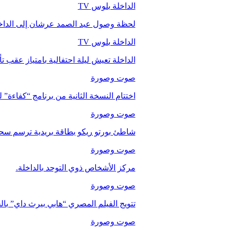
الداخلة بلوس TV
لحظة وصول عبد الصمد عرشان إلى الداخ
الداخلة بلوس TV
الداخلة تعيش ليلة احتفالية بامتياز عقب 
صوت وصورة
اختتام النسخة الثانية من برنامج “كفاءة” 
صوت وصورة
شاطئ بورتو ريكو بطاقة بريدية ترسم سحر
صوت وصورة
مركز الأشخاص ذوي التوحد بالداخلة.
صوت وصورة
تتويج الفيلم المصري “هابي بيرث داي” با
صوت وصورة