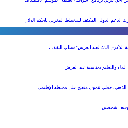
 من أجل تنزيل برنامج “شواطئ نظيفة” لموسم الاصطياف
ويورك الدعم الدولي المكثف للمخطط المغربي للحكم الذاتي
العرش”خطاب الثقة…
لماء والتعليم بمناسبة عيد العرش.
ي الذهب، قطب تنموي منفتح على محيطه الإقليمي