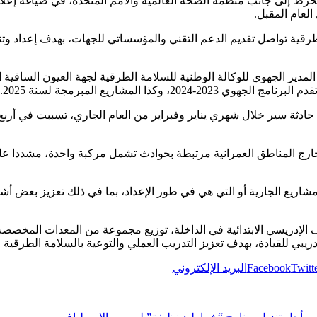
خرط إلى جانب منظمة الصحة العالمية والأمم المتحدة، في صياغة إعل
العام المقبل.
لطرقية تواصل تقديم الدعم التقني والمؤسساتي للجهات، بهدف إعداد 
لمدير الجهوي للوكالة الوطنية للسلامة الطرقية لجهة العيون الساقية 
، وكذا المشاريع المبرمجة لسنة 2025.
وبحسب هذا التقرير، فقد سجلت الجهة 54 حادثة سير خلال شهري يناير وفبراير من العام الجاري،
و 60 % من الوفيات خارج المناطق العمرانية مرتبطة بحوادث تشمل مركبة واحدة، م
شاريع الجارية أو التي هي في طور الإعداد، بما في ذلك تعزيز بعض أ
الإدريسي الابتدائية في الداخلة، توزيع مجموعة من المعدات المخصصة
دريبي للقيادة، بهدف تعزيز التدريب العملي والتوعية بالسلامة الطر
Twitt
Facebook
البريد الإلكتروني