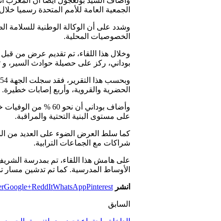
وأضاف السيد بولعجول أيضا أن المغرب ان
الجمعية العامة للأمم المتحدة رسميا خلال 
وشدد على أن الوكالة الوطنية للسلامة ا
الخصوصيات المحلية.
وخلال هذا اللقاء، تم تقديم عرض من قبل ا
بوداني، ركز على حصيلة حوادث السير، و تقدم البرنامج الجهوي 2023-2024
الحضرية والقروية، وأربع إصابات خطيرة.
وأضاف بوداني أن نح
على مستوى البنية التحتية والمراقبة.
كما سلط العرض الضوء على العديد من الم
شراكات مع الجماعات الترابية.
على هامش هذا اللقاء، تم بمدرسة الشريف 
الأوساط المدرسية. كما تم تدشين مسار ت
انشر
Pinterest
WhatsApp
ReddIt
Google+
er
السابق