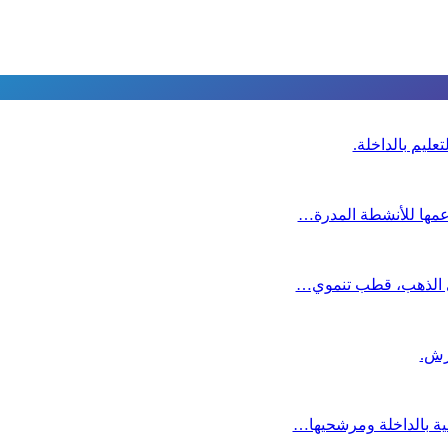
عليم بالداخلة.
دعمها للأنشطة المدرة…
دي الذهب، قطب تنموي…
عية بالداخلة ومرشحيها…