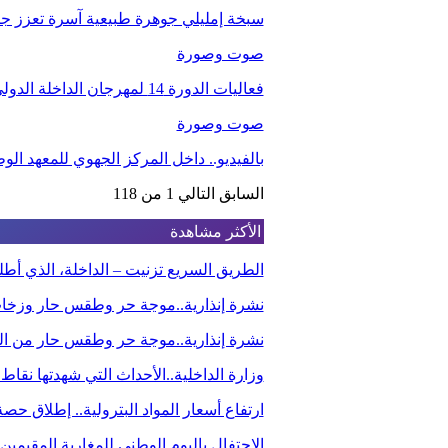
سبخة إمليلي جوهرة طبيعية آسرة تعزز جاذب
صوت وصورة
فعاليات الدورة 14 لمهرجان الداخلة الدولي للفيلم
صوت وصورة
بالفيديو.. داخل المركز الجهوي للمعهد ا
السابق
التالي
1 من 118
الأكثر مشاهدة
الطريق السريع تزنيت – الداخلة، الذي أ
نشرة إنذارية..موجة حر وطقس حار وزخا
نشرة إنذارية..موجة حر وطقس حار من الي
وزارة الداخلية..الأحداث التي شهدتها نقاط
ارتفاع أسعار المواد البترولية.. إطلاق ح
الاحتفال باليوم الوطني للمغاربة المقيم