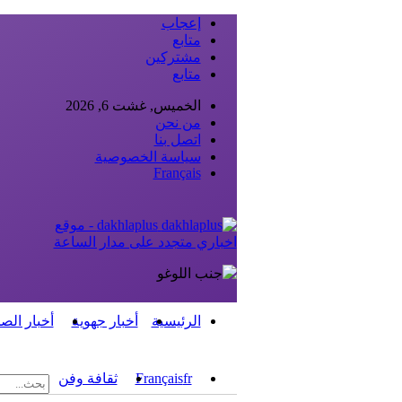
إعجاب
متابع
مشتركين
متابع
الخميس, غشت 6, 2026
من نحن
اتصل بنا
سياسة الخصوصية
Français
dakhlaplus - موقع
اخباري متجدد على مدار الساعة
الرئيسية
أخبار جهوية
أخبار الص
fr
Français
ثقافة وفن