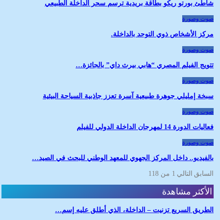
شاطئ بورتو ريكو بطاقة بريدية ترسم سحر الداخلة الطبيعي
صوت وصورة
مركز الأشخاص ذوي التوحد بالداخلة.
صوت وصورة
تتويج الفيلم المصري “هابي بيرث داي” بالجائزة…
صوت وصورة
سبخة إمليلي جوهرة طبيعية آسرة تعزز جاذبية السياحة البيئية
صوت وصورة
فعاليات الدورة 14 لمهرجان الداخلة الدولي للفيلم
صوت وصورة
بالفيديو.. داخل المركز الجهوي للمعهد الوطني للبحث في الصيد…
السابق
التالي
1 من 118
الأكثر مشاهدة
الطريق السريع تزنيت – الداخلة، الذي أطلق عليه إسم…