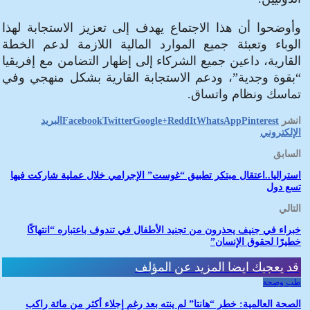
وأوضحوا أن هذا الاجتماع يهدف إلى تعزيز الاستجابة لهذا
الوباء وتعبئة جميع الموارد المالية اللازمة لدعم الخطة
القارية، داعين جميع الشركاء إلى إظهار التضامن مع إفريقيا
“بقوة وجدية”، ودعم الاستجابة القارية بشكل منهجي وفي
تماسك ونظام واتساق.
انشر
Pinterest
WhatsApp
ReddIt
Google+
Twitter
Facebook
البريد
الإلكتروني
السابق
استراليا..اعتقال مبتكر تطبيق “غوست” الإجرامي خلال عملية شاركت فيها
تسع دول
التالي
خبراء في جنيف يحذرون من تجنيد الأطفال في تندوف باعتباره “انتهاكًا
خطيرًا لحقوق الإنسان”
قد يعجبك ايضا
المزيد عن المؤلف
طب وصحة
الصحة العالمية: خطر “هانتا” لم ينته بعد رغم إجلاء أكثر من مائة راكب