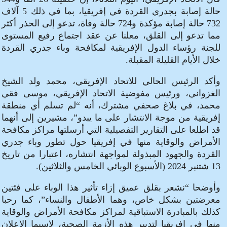
حالة إصابة بجدري القردة في إفريقيا، بما في ذلك 5 آلاف
732 حالة إصابة مؤكدة و724 حالة وفاة، تدعو إلى الحذر أكثر
مما تدعو إلى القلق، معلنا عن عقد اجتماع رفيع المستوى
للجنة رؤساء الدول الإفريقية لمكافحة وباء جدري القردة
خلال الأيام القليلة المقبلة.
وأكد الرئيس الحالي للاتحاد الإفريقي، محمد ولد الشيخ
الغزواني، ورئيس مفوضية الاتحاد الإفريقي، موسى فقي
محمد، في بلاغ صحفي مشترك، أنه “لم تسلم أي منطقة
إفريقية من موجة الانتشار على ما يبدو”، مشيرين إلى أنهما
قد اطلعا على التقارير التفصيلية التي أرسلتها مراكز مكافحة
الأمراض والوقاية منها في إفريقيا حول تطور وباء جدري
القردة والجهود المبذولة لمواجهة انتشاره، اعتبارا من تاريخ
13 شتنبر 2024 (الأسبوع الوبائي الخامس والثلاثين).
وأوضحا “نشعر بقلق عميق إزاء تأثير هذا الوباء على فئتين
معرضتين بشكل خاص، وهما الأطفال والنساء”، كما رحبا
كذلك بالمبادرة الاستباقية لمراكز مكافحة الأمراض والوقاية
منها في إفريقيا لتدبير هذه الأزمة الصحية، لاسيما الإعلان