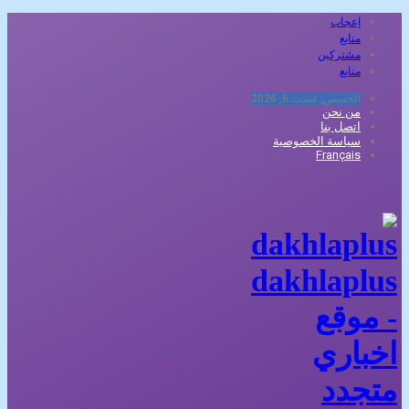
إعجاب
متابع
مشتركين
متابع
الخميس, غشت 6, 2026
من نحن
اتصل بنا
سياسة الخصوصية
Français
dakhlaplus
- موقع
اخباري
متجدد